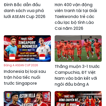
Đình Bắc dẫn đầu
Hơn 400 vận động
danh sách vua phá
viên tranh tài tại Giải
lưới ASEAN Cup 2026
Taekwondo trẻ các
câu lạc bộ tỉnh Lào
Cai năm 2026
Bảng A ASEAN CUP 2026
Thắng muộn 3-1 trước
Indonesia bị loại sau
Campuchia, ĐT Việt
trận hòa tiếc nuối
Nam vào bán kết với
trước Singapore
ngôi đầu bảng A