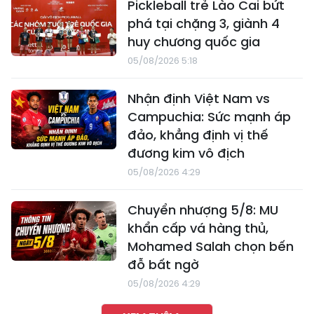
Pickleball trẻ Lào Cai bứt
phá tại chặng 3, giành 4
huy chương quốc gia
05/08/2026 5:18
Nhận định Việt Nam vs
Campuchia: Sức mạnh áp
đảo, khẳng định vị thế
đương kim vô địch
05/08/2026 4:29
Chuyển nhượng 5/8: MU
khẩn cấp vá hàng thủ,
Mohamed Salah chọn bến
đỗ bất ngờ
05/08/2026 4:29