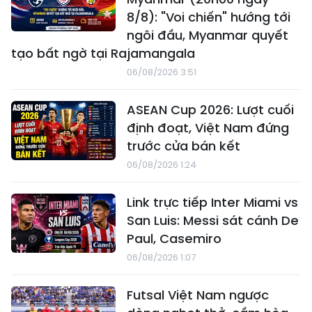
8/8): "Voi chiến" hướng tới
ngôi đầu, Myanmar quyết
tạo bất ngờ tại Rajamangala
06/08/2026 3:51
ASEAN Cup 2026: Lượt cuối
định đoạt, Việt Nam đứng
trước cửa bán kết
06/08/2026 1:24
Link trực tiếp Inter Miami vs
San Luis: Messi sát cánh De
Paul, Casemiro
06/08/2026 1:07
Futsal Việt Nam ngược