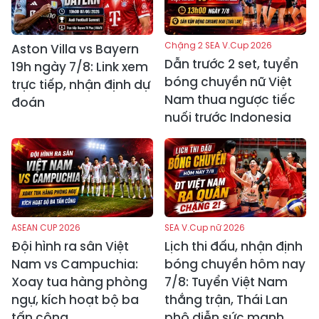
Chặng 2 SEA V.Cup 2026
Aston Villa vs Bayern
Dẫn trước 2 set, tuyển
19h ngày 7/8: Link xem
bóng chuyền nữ Việt
trực tiếp, nhận định dự
Nam thua ngược tiếc
đoán
nuối trước Indonesia
ASEAN CUP 2026
SEA V.Cup nữ 2026
Đội hình ra sân Việt
Lịch thi đấu, nhận định
Nam vs Campuchia:
bóng chuyền hôm nay
Xoay tua hàng phòng
7/8: Tuyển Việt Nam
ngự, kích hoạt bộ ba
thắng trận, Thái Lan
tấn công
phô diễn sức mạnh