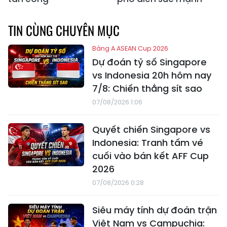
TIN CÙNG CHUYÊN MỤC
Bảng A ASEAN Cup 2026
Dự đoán tỷ số Singapore
vs Indonesia 20h hôm nay
7/8: Chiến thắng sít sao
07/08/2026 1:06
Quyết chiến Singapore vs
Indonesia: Tranh tấm vé
cuối vào bán kết AFF Cup
2026
07/08/2026 0:28
Siêu máy tính dự đoán trận
Việt Nam vs Campuchia: