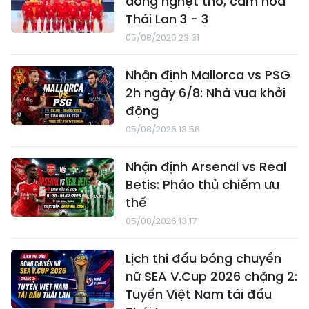
dòng nghẹt thở, cầm hòa
Thái Lan 3 - 3
05/08/2026 23:31
Nhận định Mallorca vs PSG
2h ngày 6/8: Nhà vua khởi
động
05/08/2026 13:56
Nhận định Arsenal vs Real
Betis: Pháo thủ chiếm ưu
thế
05/08/2026 13:17
Lịch thi đấu bóng chuyền
nữ SEA V.Cup 2026 chặng 2:
Tuyển Việt Nam tái đấu