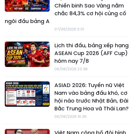
Chiến binh Sao Vàng nắm
chắc 84,3% cơ hội củng cố
ngôi đầu bảng A
07/08/2026 0:01
Lịch thi đấu, bảng xếp hạng
ASEAN Cup 2026 (AFF Cup)
hôm nay 7/8
06/08/2026 23:38
ASIAD 2026: Tuyển nữ Việt
Nam vào bảng đấu khó, cơ
hội nào trước Nhật Bản, Đài
Bắc Trung Hoa và Thái Lan?
06/08/2026 10:35
Việt Nam công bố đội hình