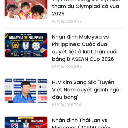
tham dự Olympiad cờ vua
2026
06/08/2026 9:33
Nhận định Malaysia vs
Philippines: Cuộc đua
quyết liệt ở lượt trận cuối
bảng B ASEAN Cup 2026
06/08/2026 8:54
HLV Kim Sang Sik: 'Tuyển
Việt Nam quyết giành ngôi
đầu bảng'
06/08/2026 7:26
Nhận định Thái Lan vs
Myanmar (20h00 ngày