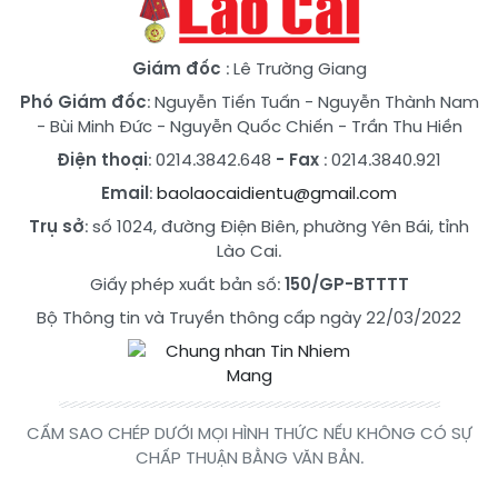
Giám đốc
: Lê Trường Giang
Phó Giám đốc
:
Nguyễn Tiến Tuấn
-
Nguyễn Thành Nam
-
Bùi Minh Đức
-
Nguyễn Quốc Chiến
-
Trần Thu Hiền
Điện thoại
: 0214.3842.648
- Fax
: 0214.3840.921
Email
:
baolaocaidientu@gmail.com
Trụ sở
: số 1024, đường Điện Biên, phường Yên Bái, tỉnh
Lào Cai.
Giấy phép xuất bản số:
150/GP-BTTTT
Bộ Thông tin và Truyền thông cấp ngày 22/03/2022
CẤM SAO CHÉP DƯỚI MỌI HÌNH THỨC NẾU KHÔNG CÓ SỰ
CHẤP THUẬN BẰNG VĂN BẢN.