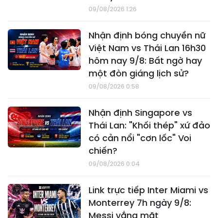
09/08/2026 1:26
Nhận định bóng chuyền nữ
Việt Nam vs Thái Lan 16h30
hôm nay 9/8: Bất ngờ hay
một đòn giáng lịch sử?
09/08/2026 0:58
Nhận định Singapore vs
Thái Lan: "Khối thép" xứ đảo
có cản nổi "cơn lốc" Voi
chiến?
09/08/2026 0:04
Link trực tiếp Inter Miami vs
Monterrey 7h ngày 9/8:
Messi vắng mặt