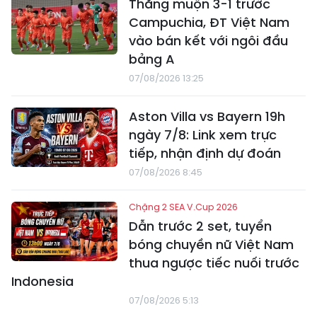
Thắng muộn 3-1 trước
Campuchia, ĐT Việt Nam
vào bán kết với ngôi đầu
bảng A
07/08/2026 13:25
Aston Villa vs Bayern 19h
ngày 7/8: Link xem trực
tiếp, nhận định dự đoán
07/08/2026 8:45
Chặng 2 SEA V.Cup 2026
Dẫn trước 2 set, tuyển
bóng chuyền nữ Việt Nam
thua ngược tiếc nuối trước
Indonesia
07/08/2026 5:13