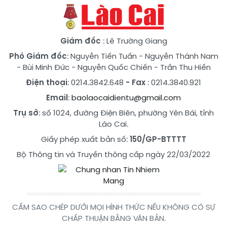
Giám đốc
: Lê Trường Giang
Phó Giám đốc
:
Nguyễn Tiến Tuấn
-
Nguyễn Thành Nam
-
Bùi Minh Đức
-
Nguyễn Quốc Chiến
-
Trần Thu Hiền
Điện thoại
: 0214.3842.648
- Fax
: 0214.3840.921
Email
:
baolaocaidientu@gmail.com
Trụ sở
: số 1024, đường Điện Biên, phường Yên Bái, tỉnh
Lào Cai.
Giấy phép xuất bản số:
150/GP-BTTTT
Bộ Thông tin và Truyền thông cấp ngày 22/03/2022
CẤM SAO CHÉP DƯỚI MỌI HÌNH THỨC NẾU KHÔNG CÓ SỰ
CHẤP THUẬN BẰNG VĂN BẢN.