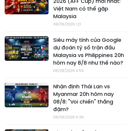
2026 (AFF Cup) mới nhất:
Việt Nam có thể gặp
Malaysia
08/08/2026 1:21
Siêu máy tính của Google
dự đoán tỷ số trận đấu
Malaysia vs Philippines 20h
hôm nay 8/8 như thế nào?
08/08/2026 0:59
Nhận định Thái Lan vs
Myanmar 20h hôm nay
08/8: "Voi chiến" thắng
đậm?
08/08/2026 0:39