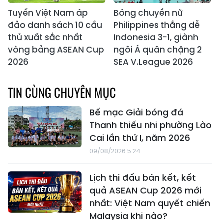
Tuyển Việt Nam áp
Bóng chuyền nữ
đảo danh sách 10 cầu
Philippines thắng dễ
thủ xuất sắc nhất
Indonesia 3-1, giành
vòng bảng ASEAN Cup
ngôi Á quân chặng 2
2026
SEA V.League 2026
TIN CÙNG CHUYÊN MỤC
Bế mạc Giải bóng đá
Thanh thiếu nhi phường Lào
Cai lần thứ I, năm 2026
09/08/2026 5:24
Lịch thi đấu bán kết, kết
quả ASEAN Cup 2026 mới
nhất: Việt Nam quyết chiến
Malaysia khi nào?