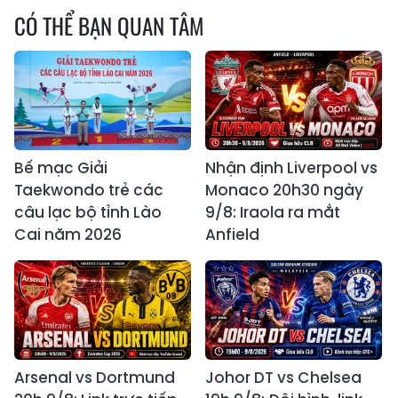
CÓ THỂ BẠN QUAN TÂM
Bế mạc Giải
Nhận định Liverpool vs
Taekwondo trẻ các
Monaco 20h30 ngày
câu lạc bộ tỉnh Lào
9/8: Iraola ra mắt
Cai năm 2026
Anfield
Arsenal vs Dortmund
Johor DT vs Chelsea