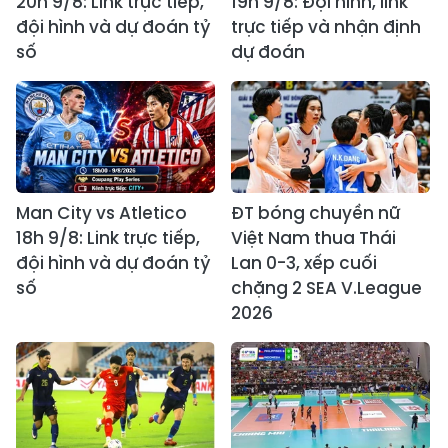
20h 9/8: Link trực tiếp,
19h 9/8: Đội hình, link
đội hình và dự đoán tỷ
trực tiếp và nhận định
số
dự đoán
Man City vs Atletico
ĐT bóng chuyền nữ
18h 9/8: Link trực tiếp,
Việt Nam thua Thái
đội hình và dự đoán tỷ
Lan 0-3, xếp cuối
số
chặng 2 SEA V.League
2026