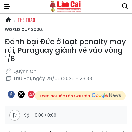
THỂ THAO
WORLD CUP 2026:
Đánh bại Đức ở loạt penalty may
rủi, Paraguay giành vé vào vòng
1/8
Quỳnh Chi
Thứ Hai, ngày 29/06/2026 - 23:33
Theo dõi Báo Lào Cai trên
0:00
/
0:00