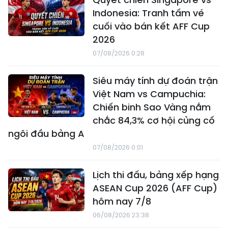
Indonesia: Tranh tấm vé
cuối vào bán kết AFF Cup
2026
07/08/2026 0:28
Siêu máy tính dự đoán trận
Việt Nam vs Campuchia:
Chiến binh Sao Vàng nắm
chắc 84,3% cơ hội củng cố
ngôi đầu bảng A
07/08/2026 0:01
Lịch thi đấu, bảng xếp hạng
ASEAN Cup 2026 (AFF Cup)
hôm nay 7/8
06/08/2026 23:38