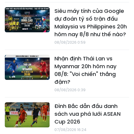
Siêu máy tính của Google
dự đoán tỷ số trận đấu
Malaysia vs Philippines 20h
hôm nay 8/8 như thế nào?
08/08/2026 0:59
Nhận định Thái Lan vs
Myanmar 20h hôm nay
08/8: "Voi chiến" thắng
đậm?
08/08/2026 0:39
Đình Bắc dẫn đầu danh
sách vua phá lưới ASEAN
Cup 2026
07/08/2026 16:24