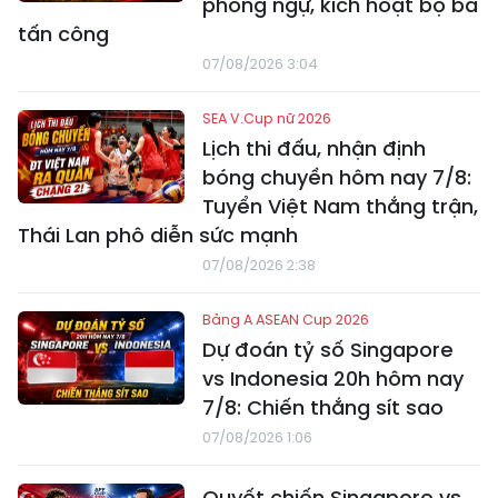
phòng ngự, kích hoạt bộ ba
tấn công
07/08/2026 3:04
SEA V.Cup nữ 2026
Lịch thi đấu, nhận định
bóng chuyền hôm nay 7/8:
Tuyển Việt Nam thắng trận,
Thái Lan phô diễn sức mạnh
07/08/2026 2:38
Bảng A ASEAN Cup 2026
Dự đoán tỷ số Singapore
vs Indonesia 20h hôm nay
7/8: Chiến thắng sít sao
07/08/2026 1:06
Quyết chiến Singapore vs