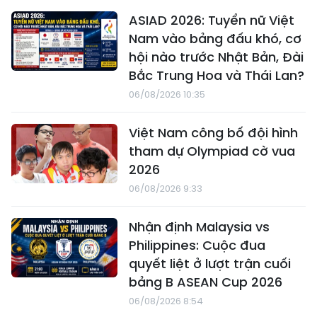
ASIAD 2026: Tuyển nữ Việt
Nam vào bảng đấu khó, cơ
hội nào trước Nhật Bản, Đài
Bắc Trung Hoa và Thái Lan?
06/08/2026 10:35
Việt Nam công bố đội hình
tham dự Olympiad cờ vua
2026
06/08/2026 9:33
Nhận định Malaysia vs
Philippines: Cuộc đua
quyết liệt ở lượt trận cuối
bảng B ASEAN Cup 2026
06/08/2026 8:54