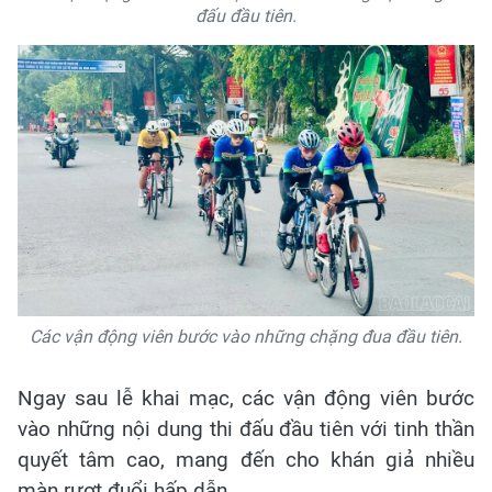
đấu đầu tiên.
Các vận động viên bước vào những chặng đua đầu tiên.
Ngay sau lễ khai mạc, các vận động viên bước
vào những nội dung thi đấu đầu tiên với tinh thần
quyết tâm cao, mang đến cho khán giả nhiều
màn rượt đuổi hấp dẫn.