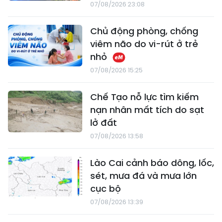
07/08/2026 23:08
Chủ động phòng, chống
viêm não do vi-rút ở trẻ
nhỏ
07/08/2026 15:25
Chế Tạo nỗ lực tìm kiếm
nạn nhân mất tích do sạt
lở đất
07/08/2026 13:58
Lào Cai cảnh báo dông, lốc,
sét, mưa đá và mưa lớn
cục bộ
07/08/2026 13:39