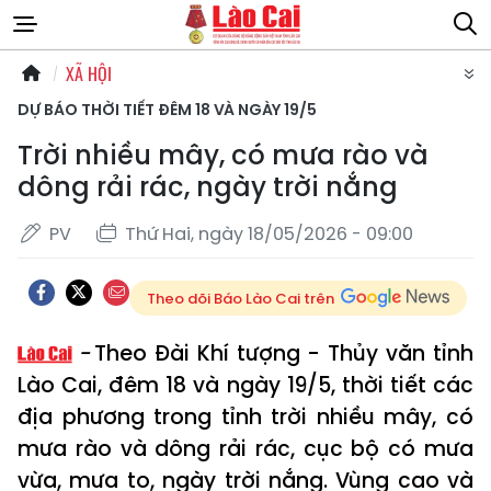
XÃ HỘI
DỰ BÁO THỜI TIẾT ĐÊM 18 VÀ NGÀY 19/5
Trời nhiều mây, có mưa rào và
dông rải rác, ngày trời nắng
PV
Thứ Hai, ngày 18/05/2026 - 09:00
Theo dõi Báo Lào Cai trên
Theo Đài Khí tượng - Thủy văn tỉnh
Lào Cai, đêm 18 và ngày 19/5, thời tiết các
địa phương trong tỉnh trời nhiều mây, có
mưa rào và dông rải rác, cục bộ có mưa
vừa, mưa to, ngày trời nắng. Vùng cao và