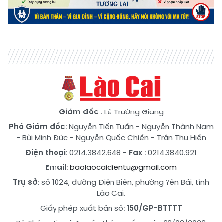
Giám đốc
: Lê Trường Giang
Phó Giám đốc
:
Nguyễn Tiến Tuấn
-
Nguyễn Thành Nam
-
Bùi Minh Đức
-
Nguyễn Quốc Chiến
-
Trần Thu Hiền
Điện thoại
: 0214.3842.648
- Fax
: 0214.3840.921
Email
:
baolaocaidientu@gmail.com
Trụ sở
: số 1024, đường Điện Biên, phường Yên Bái, tỉnh
Lào Cai.
Giấy phép xuất bản số:
150/GP-BTTTT