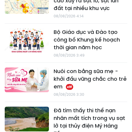
cao xảy ra sạt lở, sụt lún
đất tại nhiều khu vực
08/08/2026 4:14
Bộ Giáo dục và Đào tạo
công bố Khung kế hoạch
thời gian năm học
08/08/2026 3:49
Nuôi con bằng sữa mẹ -
khởi đầu vững chắc cho trẻ
em
08/08/2026 3:30
Đã tìm thấy thi thể nạn
nhân mất tích trong vụ sạt
lở tại thủy điện Mý Háng