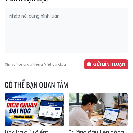
GỬI BÌNH LUẬN
Xin vui lòng gõ tiếng Việt có dấu
CÓ THỂ BẠN QUAN TÂM
Link tra cứu điểm
Trường đầu tiên công