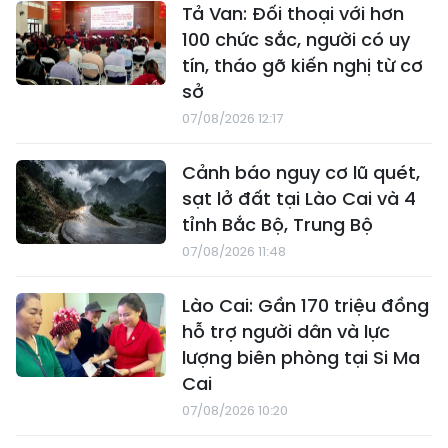
Tả Van: Đối thoại với hơn
100 chức sắc, người có uy
tín, tháo gỡ kiến nghị từ cơ
sở
07/08/2026 12:17
Cảnh báo nguy cơ lũ quét,
sạt lở đất tại Lào Cai và 4
tỉnh Bắc Bộ, Trung Bộ
07/08/2026 11:48
Lào Cai: Gần 170 triệu đồng
hỗ trợ người dân và lực
lượng biên phòng tại Si Ma
Cai
07/08/2026 10:20