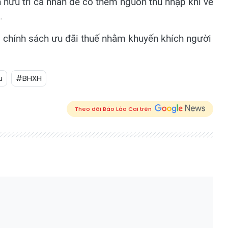
hưu trí cá nhân để có thêm nguồn thu nhập khi về
.
chính sách ưu đãi thuế nhằm khuyến khích người
u
#BHXH
Theo dõi Báo Lào Cai trên