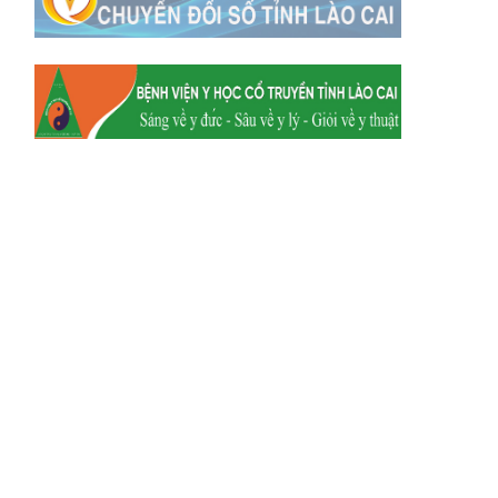
Xã Mường
Xã Dền Sáng
Hum
Xã Y Tý
Xã A Mú Sung
Xã Trịnh Tường
Xã Nậm Chày
Xã Bản Xèo
Xã Bát Xát
Xã Võ Lao
Xã Khánh Yên
Xã Văn Bàn
Xã Dương Quỳ
Xã Chiềng Ken
Xã Minh Lương
Xã Nậm Chảy
Xã Bảo Yên
Xã Nghĩa Đô
Xã Thượng Hà
Xã Xuân Hòa
Xã Phúc Khánh
Xã Bảo Hà
Xã Mường Bo