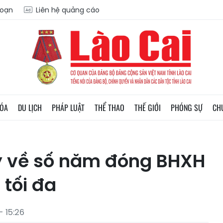
soạn
Liên hệ quảng cáo
HÓA
DU LỊCH
PHÁP LUẬT
THỂ THAO
THẾ GIỚI
PHÓNG SỰ
CH
ý về số năm đóng BHXH
tối đa
 15:26