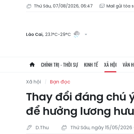
Thứ Sáu, 07/08/2026, 06:47
Mail gửi tòa 
Lào Cai,
23.1°C-29°C
CHÍNH TRỊ - THỜI SỰ
KINH TẾ
XÃ HỘI
VĂN 
Xã hội
Bạn đọc
Thay đổi đáng chú 
để hưởng lương hưu 
D.Thu
Thứ Sáu, ngày 15/05/2026 -