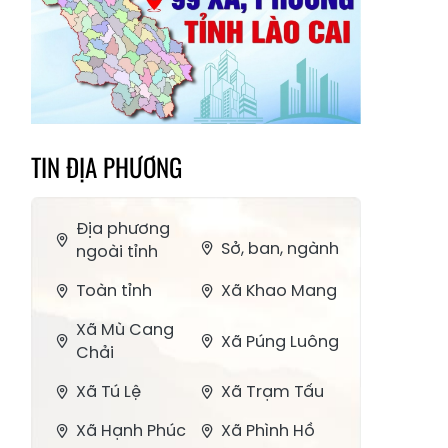
TIN ĐỊA PHƯƠNG
Địa phương
Sở, ban, ngành
ngoài tỉnh
Toàn tỉnh
Xã Khao Mang
Xã Mù Cang
Xã Púng Luông
Chải
Xã Tú Lệ
Xã Trạm Tấu
Xã Hạnh Phúc
Xã Phình Hồ