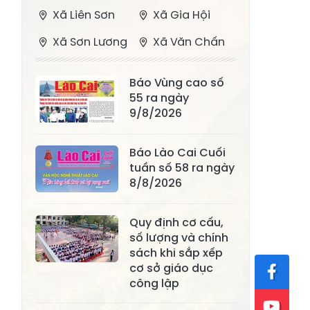
Xã Liên Sơn
Xã Gia Hội
Xã Sơn Lương
Xã Văn Chấn
Xã Thượng
Xã Chấn Thịnh
Báo Vùng cao số
Bằng La
55 ra ngày
Xã Phong Dụ
9/8/2026
Xã Nghĩa Tâm
Hạ
Báo Lào Cai Cuối
Xã Châu Quế
Xã Lâm Giang
tuần số 58 ra ngày
Xã Đông
8/8/2026
Xã Tân Hợp
Cuông
Quy định cơ cấu,
Xã Mậu A
Xã Xuân Ái
số lượng và chính
Xã Lâm
sách khi sắp xếp
Xã Mỏ Vàng
Thượng
cơ sở giáo dục
công lập
Xã Lục Yên
Xã Tân Lĩnh