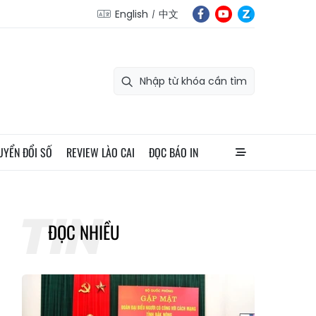
English
中文
UYỂN ĐỔI SỐ
REVIEW LÀO CAI
ĐỌC BÁO IN
ĐỌC NHIỀU