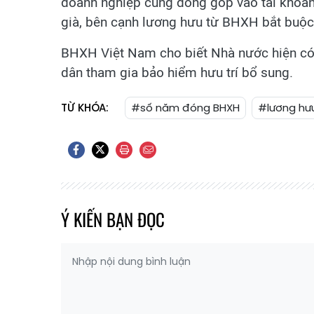
doanh nghiệp cùng đóng góp vào tài khoản 
già, bên cạnh lương hưu từ BHXH bắt buộc
BHXH Việt Nam cho biết Nhà nước hiện có 
dân tham gia bảo hiểm hưu trí bổ sung.
TỪ KHÓA:
#số năm đóng BHXH
#lương hư
Ý KIẾN BẠN ĐỌC