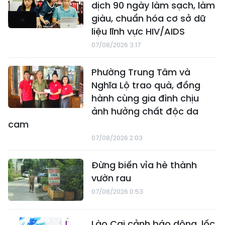
dịch 90 ngày làm sạch, làm
giàu, chuẩn hóa cơ sở dữ
liệu lĩnh vực HIV/AIDS
07/08/2026 3:17
Phường Trung Tâm và
Nghĩa Lộ trao quà, đồng
hành cùng gia đình chịu
ảnh hưởng chất độc da
cam
07/08/2026 2:03
Đừng biến vỉa hè thành
vườn rau
07/08/2026 0:53
Lào Cai cảnh báo dông, lốc,