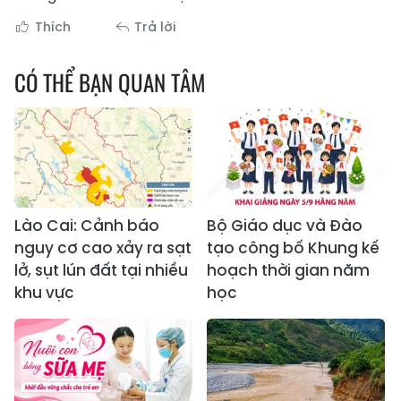
Thích
Trả lời
CÓ THỂ BẠN QUAN TÂM
Lào Cai: Cảnh báo
Bộ Giáo dục và Đào
nguy cơ cao xảy ra sạt
tạo công bố Khung kế
lở, sụt lún đất tại nhiều
hoạch thời gian năm
khu vực
học