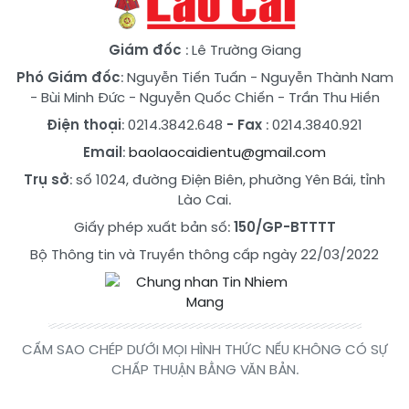
Giám đốc
: Lê Trường Giang
Phó Giám đốc
:
Nguyễn Tiến Tuấn
-
Nguyễn Thành Nam
-
Bùi Minh Đức
-
Nguyễn Quốc Chiến
-
Trần Thu Hiền
Điện thoại
: 0214.3842.648
- Fax
: 0214.3840.921
Email
:
baolaocaidientu@gmail.com
Trụ sở
: số 1024, đường Điện Biên, phường Yên Bái, tỉnh
Lào Cai.
Giấy phép xuất bản số:
150/GP-BTTTT
Bộ Thông tin và Truyền thông cấp ngày 22/03/2022
CẤM SAO CHÉP DƯỚI MỌI HÌNH THỨC NẾU KHÔNG CÓ SỰ
CHẤP THUẬN BẰNG VĂN BẢN.