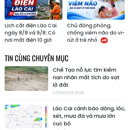
Lịch cắt điện Lào Cai
Chủ động phòng,
ngày 8/8 và 9/8: Có
chống viêm não do vi-
nơi mất điện 10 giờ
rút ở trẻ nhỏ
TIN CÙNG CHUYÊN MỤC
Chế Tạo nỗ lực tìm kiếm
nạn nhân mất tích do sạt
lở đất
07/08/2026 13:58
Lào Cai cảnh báo dông, lốc,
sét, mưa đá và mưa lớn
cục bộ