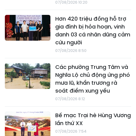
07/08/2026 10:20
Hơn 420 triệu đồng hỗ trợ
gia đình bị hỏa hoạn, vinh
danh 03 cá nhân dũng cảm
cứu người
07/08/2026 8:50
Các phường Trung Tâm và
Nghĩa Lộ chủ động ứng phó
mưa lũ, khẩn trương rà
soát điểm xung yếu
07/08/2026 8:12
Bế mạc Trại hè Hùng Vương
lần thứ XX
07/08/2026 7:54