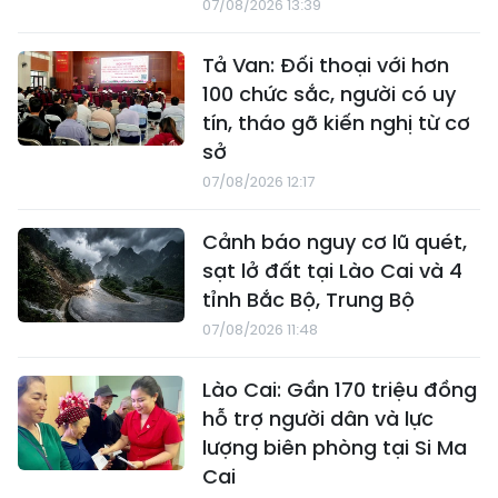
07/08/2026 13:39
Tả Van: Đối thoại với hơn
100 chức sắc, người có uy
tín, tháo gỡ kiến nghị từ cơ
sở
07/08/2026 12:17
Cảnh báo nguy cơ lũ quét,
sạt lở đất tại Lào Cai và 4
tỉnh Bắc Bộ, Trung Bộ
07/08/2026 11:48
Lào Cai: Gần 170 triệu đồng
hỗ trợ người dân và lực
lượng biên phòng tại Si Ma
Cai