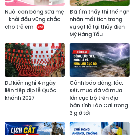
Nuôi con bằng sữa mẹ
Đã tìm thấy thi thể nạn
- khởi đầu vững chắc
nhân mất tích trong
cho trẻ em
vụ sạt lở tại thủy điện
Mý Háng Tầu
Dự kiến nghỉ 4 ngày
Cảnh báo dông, lốc,
liên tiếp dịp lễ Quốc
sét, mưa đá và mưa
khánh 2027
lớn cục bộ trên địa
bàn tỉnh Lào Cai trong
3 giờ tới