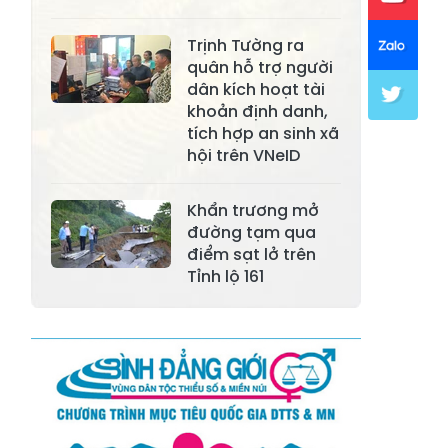
Xã Mường Lai
Xã Cảm Nhân
Xã Yên Thành
Xã Thác Bà
Trịnh Tường ra
quân hỗ trợ người
Xã Yên Bình
Xã Bảo Ái
dân kích hoạt tài
khoản định danh,
Xã Hưng
Xã Trấn Yên
tích hợp an sinh xã
Khánh
hội trên VNeID
Xã Lương
Xã Việt Hồng
Thịnh
Khẩn trương mở
đường tạm qua
Xã Quy Mông
Xã Cốc San
điểm sạt lở trên
Tỉnh lộ 161
Xã Hợp Thành
Xã Phong Hải
Xã Xuân
Xã Bảo Thắng
Quang
Xã Tằng Loỏng
Xã Gia Phú
Xã Mường
Xã Dền Sáng
Hum