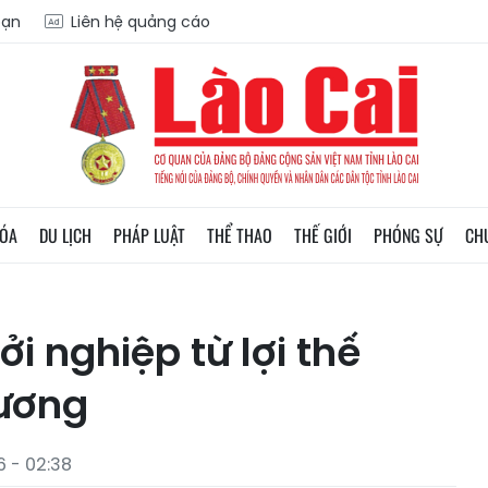
oạn
Liên hệ quảng cáo
HÓA
DU LỊCH
PHÁP LUẬT
THỂ THAO
THẾ GIỚI
PHÓNG SỰ
CH
i nghiệp từ lợi thế
hương
6 - 02:38