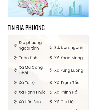
TIN ĐỊA PHƯƠNG
Địa phương
Sở, ban, ngành
ngoài tỉnh
Toàn tỉnh
Xã Khao Mang
Xã Mù Cang
Xã Púng Luông
Chải
Xã Tú Lệ
Xã Trạm Tấu
Xã Hạnh Phúc
Xã Phình Hồ
Xã Liên Sơn
Xã Gia Hội