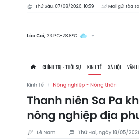
Thứ Sáu, 07/08/2026, 10:59
Mail gửi tòa s
Lào Cai,
23.1°C-28.8°C
CHÍNH TRỊ - THỜI SỰ
KINH TẾ
XÃ HỘI
VĂN 
Kinh tế
Nông nghiệp - Nông thôn
Thanh niên Sa Pa khở
nông nghiệp địa p
Lê Nam
Thứ Hai, ngày 18/05/202