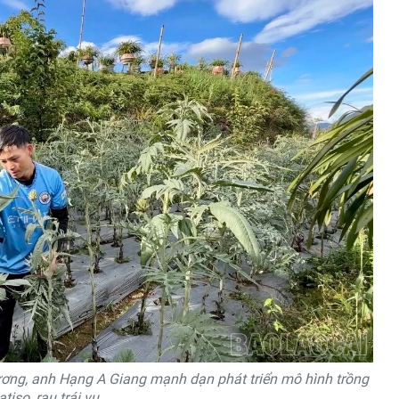
hương, anh Hạng A Giang mạnh dạn phát triển mô hình trồng
atiso, rau trái vụ.