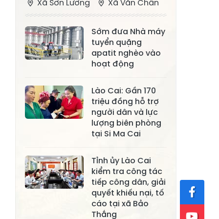
Xã Sơn Lương
Xã Văn Chấn
Xã Thượng
Xã Chấn Thịnh
Sớm đưa Nhà máy
Bằng La
tuyển quặng
Xã Phong Dụ
apatit nghèo vào
Xã Nghĩa Tâm
Hạ
hoạt động
Xã Châu Quế
Xã Lâm Giang
Lào Cai: Gần 170
Xã Đông
triệu đồng hỗ trợ
Xã Tân Hợp
người dân và lực
Cuông
lượng biên phòng
Xã Mậu A
Xã Xuân Ái
tại Si Ma Cai
Xã Lâm
Xã Mỏ Vàng
Tỉnh ủy Lào Cai
Thượng
kiểm tra công tác
Xã Lục Yên
Xã Tân Lĩnh
tiếp công dân, giải
quyết khiếu nại, tố
Xã Khánh Hòa
Xã Phúc Lợi
cáo tại xã Bảo
Thắng