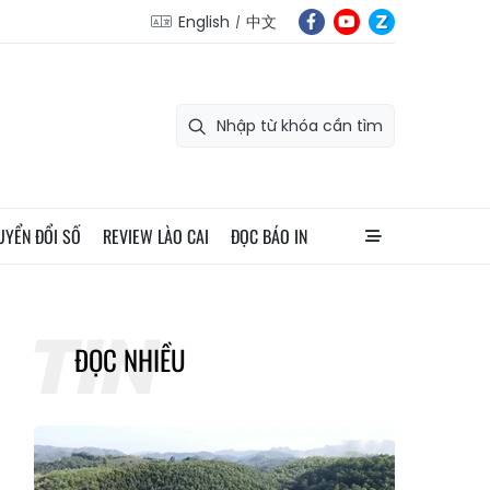
English
中文
UYỂN ĐỔI SỐ
REVIEW LÀO CAI
ĐỌC BÁO IN
ĐỌC NHIỀU