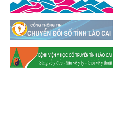
Xã Y Tý
Xã A Mú Sung
Xã Trịnh Tường
Xã Nậm Chày
Xã Bản Xèo
Xã Bát Xát
Xã Võ Lao
Xã Khánh Yên
Xã Văn Bàn
Xã Dương Quỳ
Xã Chiềng Ken
Xã Minh Lương
Xã Nậm Chảy
Xã Bảo Yên
Xã Nghĩa Đô
Xã Thượng Hà
Xã Xuân Hòa
Xã Phúc Khánh
Xã Bảo Hà
Xã Mường Bo
Xã Bản Hồ
Xã Tả Van