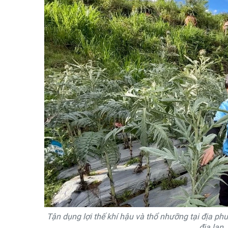
Tận dụng lợi thế khí hậu và thổ nhưỡng tại địa p
địa lan, 