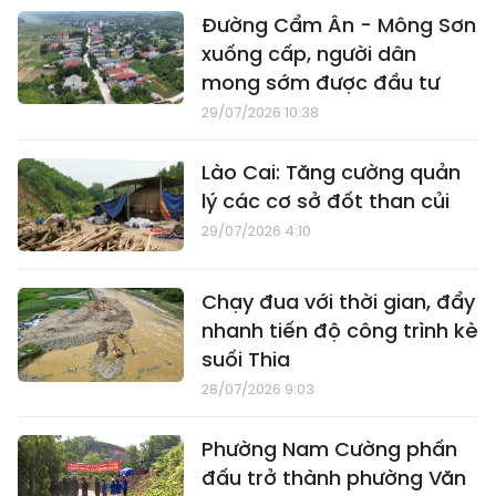
Đường Cẩm Ân - Mông Sơn
xuống cấp, người dân
mong sớm được đầu tư
29/07/2026 10:38
Lào Cai: Tăng cường quản
lý các cơ sở đốt than củi
29/07/2026 4:10
Chạy đua với thời gian, đẩy
nhanh tiến độ công trình kè
suối Thia
28/07/2026 9:03
Phường Nam Cường phấn
đấu trở thành phường Văn