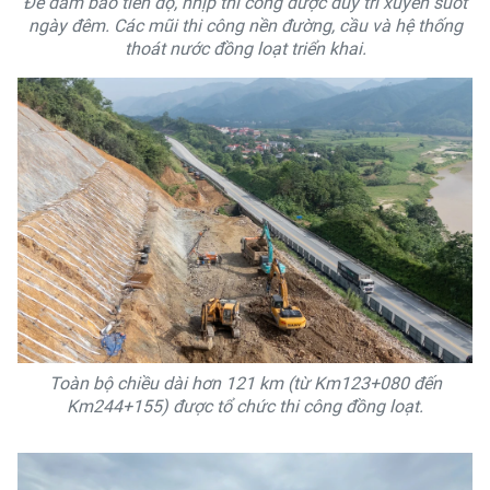
Để đảm bảo tiến độ, nhịp thi công được duy trì xuyên suốt
ngày đêm. Các mũi thi công nền đường, cầu và hệ thống
thoát nước đồng loạt triển khai.
Toàn bộ chiều dài hơn 121 km (từ Km123+080 đến
Km244+155) được tổ chức thi công đồng loạt.