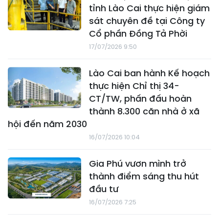
tỉnh Lào Cai thực hiện giám
sát chuyên đề tại Công ty
Cổ phần Đồng Tả Phời
17/07/2026 9:50
Lào Cai ban hành Kế hoạch
thực hiện Chỉ thị 34-
CT/TW, phấn đấu hoàn
thành 8.300 căn nhà ở xã
hội đến năm 2030
16/07/2026 10:04
Gia Phú vươn mình trở
thành điểm sáng thu hút
đầu tư
16/07/2026 7:25