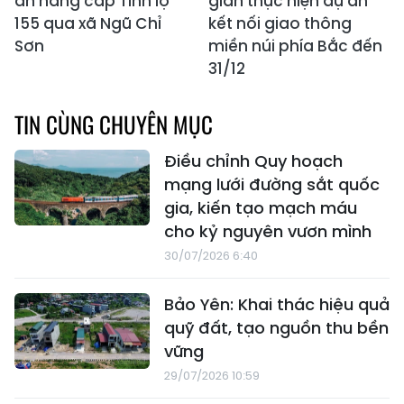
án nâng cấp Tỉnh lộ
gian thực hiện dự án
155 qua xã Ngũ Chỉ
kết nối giao thông
Sơn
miền núi phía Bắc đến
31/12
TIN CÙNG CHUYÊN MỤC
Điều chỉnh Quy hoạch
mạng lưới đường sắt quốc
gia, kiến tạo mạch máu
cho kỷ nguyên vươn mình
30/07/2026 6:40
Bảo Yên: Khai thác hiệu quả
quỹ đất, tạo nguồn thu bền
vững
29/07/2026 10:59