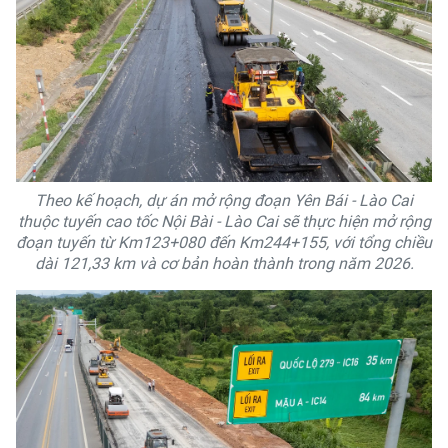
Theo kế hoạch, dự án mở rộng đoạn Yên Bái - Lào Cai
thuộc tuyến cao tốc Nội Bài - Lào Cai sẽ thực hiện mở rộng
đoạn tuyến từ Km123+080 đến Km244+155, với tổng chiều
dài 121,33 km và cơ bản hoàn thành trong năm 2026.