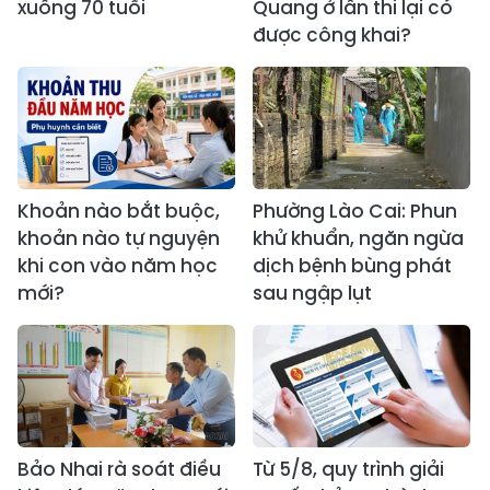
xuống 70 tuổi
Quang ở lần thi lại có
được công khai?
Khoản nào bắt buộc,
Phường Lào Cai: Phun
khoản nào tự nguyện
khử khuẩn, ngăn ngừa
khi con vào năm học
dịch bệnh bùng phát
mới?
sau ngập lụt
Bảo Nhai rà soát điều
Từ 5/8, quy trình giải