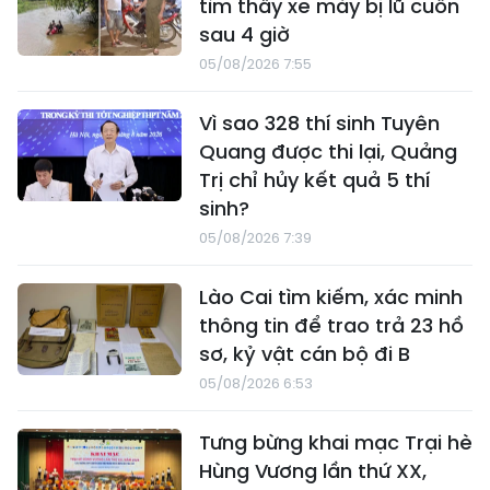
tìm thấy xe máy bị lũ cuốn
sau 4 giờ
05/08/2026 7:55
Vì sao 328 thí sinh Tuyên
Quang được thi lại, Quảng
Trị chỉ hủy kết quả 5 thí
sinh?
05/08/2026 7:39
Lào Cai tìm kiếm, xác minh
thông tin để trao trả 23 hồ
sơ, kỷ vật cán bộ đi B
05/08/2026 6:53
Tưng bừng khai mạc Trại hè
Hùng Vương lần thứ XX,