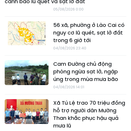
cảnh báo lũ quét và sạt lở đất
05/08/2026 0:00
56 xã, phường ở Lào Cai có
nguy cơ lũ quét, sạt lở đất
trong 6 giờ tới
04/08/2026 23:40
Cam Đường chủ động
phòng ngừa sạt lở, ngập
úng trong mùa mưa bão
04/08/2026 14:01
Xã Tú Lệ trao 70 triệu đồng
hỗ trợ người dân Mường
Than khắc phục hậu quả
mưa lũ