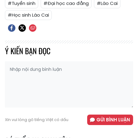
#Tuyển sinh
#Đại học cao đẳng
#Lào Cai
#Học sinh Lào Cai
Ý KIẾN BẠN ĐỌC
GỬI BÌNH LUẬN
Xin vui lòng gõ tiếng Việt có dấu