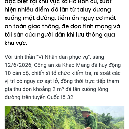
đặc biệt tại khu vực xã Hồ Bốn cũ, xuất
hiện nhiều điểm đá lăn từ taluy dương
xuống mặt đường, tiềm ẩn nguy cơ mất
an toàn giao thông, đe dọa tính mạng và
tài sản của người dân khi lưu thông qua
khu vực.
Với tinh thần “Vì Nhân dân phục vụ”, sáng
12/6/2026, Công an xã Khao Mang đã huy động
10 cán bộ, chiến sĩ tổ chức kiểm tra, rà soát các
vị trí có nguy cơ sạt lở, đồng thời trực tiếp tham
gia thu dọn khoảng 2 m³ đá lăn xuống lòng
đường trên tuyến Quốc lộ 32.