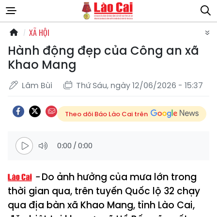
XÃ HỘI
Hành động đẹp của Công an xã
Khao Mang
Lâm Bùi
Thứ Sáu, ngày 12/06/2026 - 15:37
Theo dõi Báo Lào Cai trên
0:00
/
0:00
Do ảnh hưởng của mưa lớn trong
thời gian qua, trên tuyến Quốc lộ 32 chạy
qua địa bàn xã Khao Mang, tỉnh Lào Cai,