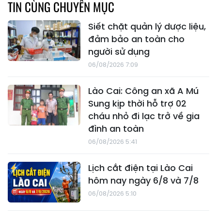
TIN CÙNG CHUYÊN MỤC
Siết chặt quản lý dược liệu,
đảm bảo an toàn cho
người sử dụng
06/08/2026 7:09
Lào Cai: Công an xã A Mú
Sung kịp thời hỗ trợ 02
cháu nhỏ đi lạc trở về gia
đình an toàn
06/08/2026 5:41
Lịch cắt điện tại Lào Cai
hôm nay ngày 6/8 và 7/8
06/08/2026 5:10