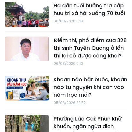
Hạ dần tuổi hưởng trợ cấp
hưu trí xã hội xuống 70 tuổi
06/08/2026 0:18
Điểm thi, phổ điểm của 328
thí sinh Tuyên Quang ở lần
thi lại có được công khai?
06/08/2026 0:10
Khoản nào bắt buộc, khoản
nào tự nguyện khi con vào
năm học mới?
05/08/2026 22:52
Phường Lào Cai: Phun khử
khuẩn, ngăn ngừa dịch