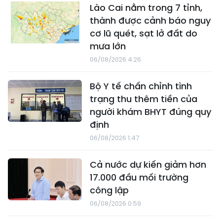
Lào Cai nằm trong 7 tỉnh,
thành được cảnh báo nguy
cơ lũ quét, sạt lở đất do
mưa lớn
06/08/2026 4:26
Bộ Y tế chấn chỉnh tình
trạng thu thêm tiền của
người khám BHYT đúng quy
định
06/08/2026 1:47
Cả nước dự kiến giảm hơn
17.000 đầu mối trường
công lập
06/08/2026 0:59