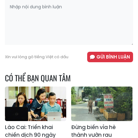
GỬI BÌNH LUẬN
Xin vui lòng gõ tiếng Việt có dấu
CÓ THỂ BẠN QUAN TÂM
Lào Cai: Triển khai
Đừng biến vỉa hè
chiến dịch 90 ngày
thành vườn rau