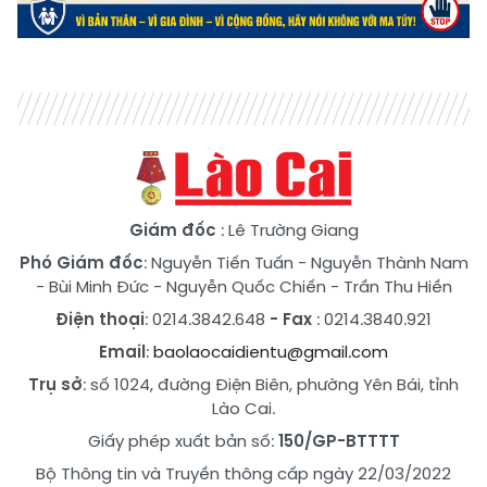
Giám đốc
: Lê Trường Giang
Phó Giám đốc
:
Nguyễn Tiến Tuấn
-
Nguyễn Thành Nam
-
Bùi Minh Đức
-
Nguyễn Quốc Chiến
-
Trần Thu Hiền
Điện thoại
: 0214.3842.648
- Fax
: 0214.3840.921
Email
:
baolaocaidientu@gmail.com
Trụ sở
: số 1024, đường Điện Biên, phường Yên Bái, tỉnh
Lào Cai.
Giấy phép xuất bản số:
150/GP-BTTTT
Bộ Thông tin và Truyền thông cấp ngày 22/03/2022