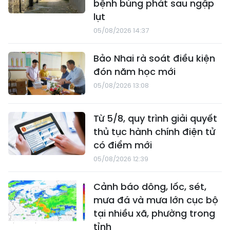
bệnh bùng phát sau ngập
lụt
05/08/2026 14:37
Bảo Nhai rà soát điều kiện
đón năm học mới
05/08/2026 13:08
Từ 5/8, quy trình giải quyết
thủ tục hành chính điện tử
có điểm mới
05/08/2026 12:39
Cảnh báo dông, lốc, sét,
mưa đá và mưa lớn cục bộ
tại nhiều xã, phường trong
tỉnh