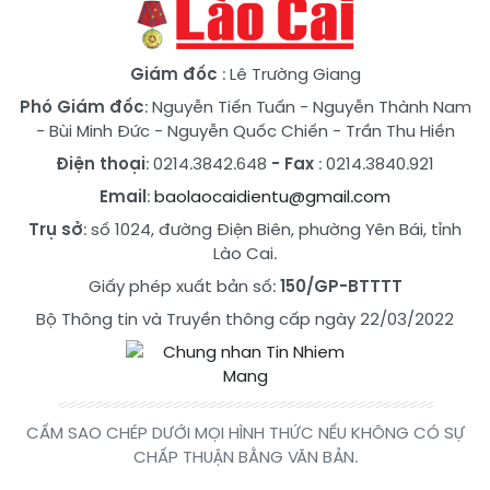
Giám đốc
: Lê Trường Giang
Phó Giám đốc
:
Nguyễn Tiến Tuấn
-
Nguyễn Thành Nam
-
Bùi Minh Đức
-
Nguyễn Quốc Chiến
-
Trần Thu Hiền
Điện thoại
: 0214.3842.648
- Fax
: 0214.3840.921
Email
:
baolaocaidientu@gmail.com
Trụ sở
: số 1024, đường Điện Biên, phường Yên Bái, tỉnh
Lào Cai.
Giấy phép xuất bản số:
150/GP-BTTTT
Bộ Thông tin và Truyền thông cấp ngày 22/03/2022
CẤM SAO CHÉP DƯỚI MỌI HÌNH THỨC NẾU KHÔNG CÓ SỰ
CHẤP THUẬN BẰNG VĂN BẢN.