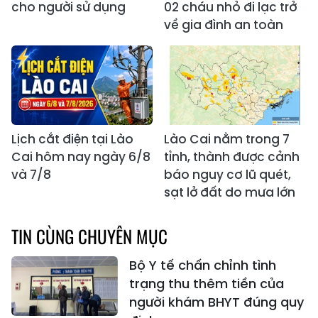
cho người sử dụng
02 cháu nhỏ đi lạc trở
về gia đình an toàn
Lịch cắt điện tại Lào
Lào Cai nằm trong 7
Cai hôm nay ngày 6/8
tỉnh, thành được cảnh
và 7/8
báo nguy cơ lũ quét,
sạt lở đất do mưa lớn
TIN CÙNG CHUYÊN MỤC
Bộ Y tế chấn chỉnh tình
trạng thu thêm tiền của
người khám BHYT đúng quy