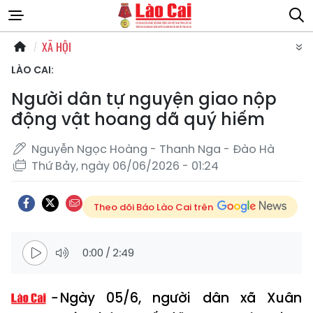
XÃ HỘI
LÀO CAI:
Người dân tự nguyện giao nộp
động vật hoang dã quý hiếm
Nguyễn Ngọc Hoàng - Thanh Nga - Đào Hà
Thứ Bảy, ngày 06/06/2026 - 01:24
Theo dõi Báo Lào Cai trên
0:00
/
2:49
Ngày 05/6, người dân xã Xuân