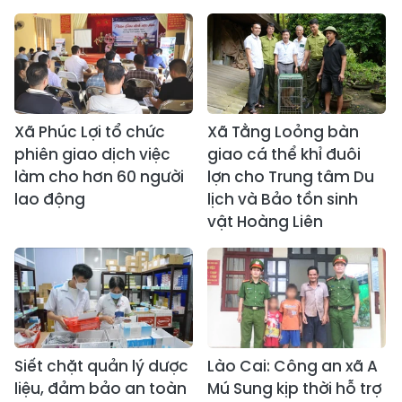
Xã Phúc Lợi tổ chức
Xã Tằng Loỏng bàn
phiên giao dịch việc
giao cá thể khỉ đuôi
làm cho hơn 60 người
lợn cho Trung tâm Du
lao động
lịch và Bảo tồn sinh
vật Hoàng Liên
Siết chặt quản lý dược
Lào Cai: Công an xã A
liệu, đảm bảo an toàn
Mú Sung kịp thời hỗ trợ