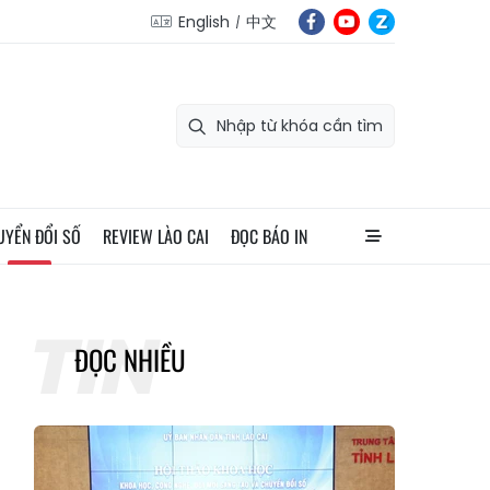
English
中文
UYỂN ĐỔI SỐ
REVIEW LÀO CAI
ĐỌC BÁO IN
ĐỌC NHIỀU