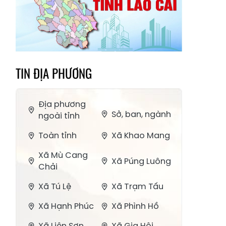
TIN ĐỊA PHƯƠNG
Địa phương
Sở, ban, ngành
ngoài tỉnh
Toàn tỉnh
Xã Khao Mang
Xã Mù Cang
Xã Púng Luông
Chải
Xã Tú Lệ
Xã Trạm Tấu
Xã Hạnh Phúc
Xã Phình Hồ
Xã Liên Sơn
Xã Gia Hội