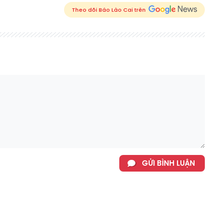
Theo dõi Báo Lào Cai trên
GỬI BÌNH LUẬN