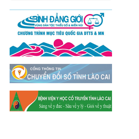
Xã Mường
Xã Dền Sáng
Hum
Xã Y Tý
Xã A Mú Sung
Xã Trịnh Tường
Xã Nậm Chày
Xã Bản Xèo
Xã Bát Xát
Xã Võ Lao
Xã Khánh Yên
Xã Văn Bàn
Xã Dương Quỳ
Xã Chiềng Ken
Xã Minh Lương
Xã Nậm Chảy
Xã Bảo Yên
Xã Nghĩa Đô
Xã Thượng Hà
Xã Xuân Hòa
Xã Phúc Khánh
Xã Bảo Hà
Xã Mường Bo