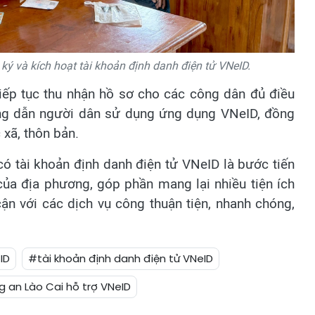
ý và kích hoạt tài khoản định danh điện tử VNeID.
 tiếp tục thu nhận hồ sơ cho các công dân đủ điều
ớng dẫn người dân sử dụng ứng dụng VNeID, đồng
 xã, thôn bản.
ó tài khoản định danh điện tử VNeID là bước tiến
 của địa phương, góp phần mang lại nhiều tiện ích
ận với các dịch vụ công thuận tiện, nhanh chóng,
ID
#tài khoản định danh điện tử VNeID
 an Lào Cai hỗ trợ VNeID