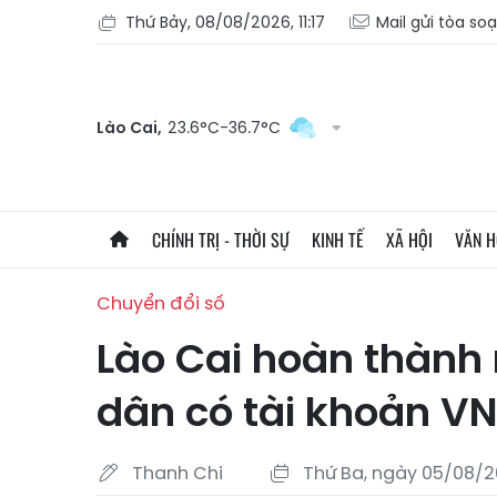
Thứ Bảy, 08/08/2026, 11:17
Mail gửi tòa so
Lào Cai,
23.6°C-36.7°C
CHÍNH TRỊ - THỜI SỰ
KINH TẾ
XÃ HỘI
VĂN 
Chuyển đổi số
Lào Cai hoàn thành
dân có tài khoản V
Thanh Chi
Thứ Ba, ngày 05/08/20