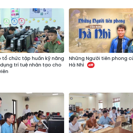
 tổ chức tập huấn kỹ năng
Những Người tiên phong c
 dụng trí tuệ nhân tạo cho
Hà Nhì
viên