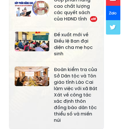
cao chất lượng
Xã Mường Lai
Xã Cảm Nhân
các quyết sách
của HĐND tỉnh
Xã Yên Thành
Xã Thác Bà
Xã Yên Bình
Xã Bảo Ái
Đề xuất mới về
Điều lệ Ban đại
Xã Hưng
Xã Trấn Yên
diện cha mẹ học
Khánh
sinh
Xã Lương
Xã Việt Hồng
Thịnh
Đoàn kiểm tra của
Sở Dân tộc và Tôn
Xã Quy Mông
Xã Cốc San
giáo tỉnh Lào Cai
làm việc với xã Bát
Xã Hợp Thành
Xã Phong Hải
Xát về công tác
xác định thôn
Xã Xuân
Xã Bảo Thắng
đồng bào dân tộc
Quang
thiểu số và miền
Xã Tằng Loỏng
Xã Gia Phú
núi