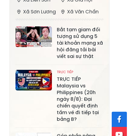
Xã Sơn Lương
Xã Văn Chấn
Xã Thượng
Xã Chấn Thịnh
Bắt tạm giam đối
Bằng La
tượng sử dụng 5
Xã Phong Dụ
tài khoản mạng xã
Xã Nghĩa Tâm
Hạ
hội đăng tải bài
viết sai sự thật
Xã Châu Quế
Xã Lâm Giang
Xã Đông
TRỰC TIẾP
Xã Tân Hợp
TRỰC TIẾP
Cuông
Malaysia vs
Xã Mậu A
Xã Xuân Ái
Philippines (20h
ngày 8/8): Đại
Xã Lâm
chiến quyết định
Xã Mỏ Vàng
Thượng
tấm vé đi tiếp tại
bảng B?
Xã Lục Yên
Xã Tân Lĩnh
Xã Khánh Hòa
Xã Phúc Lợi
Góp phần nâng