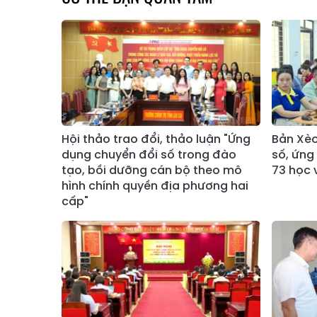
Hội thảo trao đổi, thảo luận "Ứng
Bản Xèo
dụng chuyển đổi số trong đào
số, ứng
tạo, bồi dưỡng cán bộ theo mô
73 học 
hình chính quyền địa phương hai
cấp"