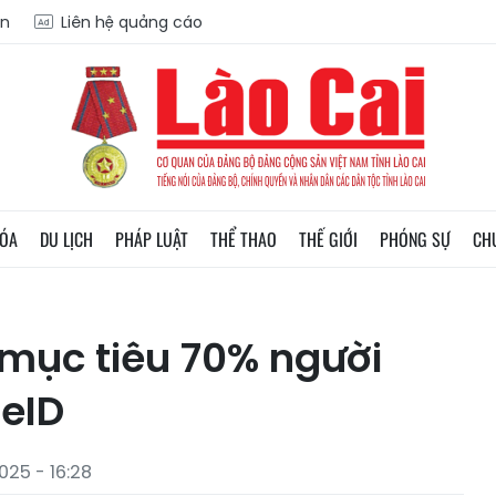
ạn
Liên hệ quảng cáo
HÓA
DU LỊCH
PHÁP LUẬT
THỂ THAO
THẾ GIỚI
PHÓNG SỰ
CH
 mục tiêu 70% người
NeID
25 - 16:28