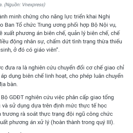
. (Nguồn: Vnexpress)
nh minh chứng cho năng lực triển khai Nghị
iao Ban Tổ chức Trung ương phối hợp Bộ Nội vụ,
xuất phương án biên chế, quản lý biên chế, chế
iều động nhân sự, chấm dứt tình trạng thừa thiếu
inh, ở đó có giáo viên”.
c đưa ra là nghiên cứu chuyển đổi cơ chế giao chỉ
 áp dụng biên chế linh hoạt, cho phép luân chuyển
ịa bàn.
ới Bộ GDĐT nghiên cứu việc phân cấp giao tổng
 và sử dụng dựa trên định mức thực tế học
n trương rà soát thực trạng đội ngũ công chức
ất phương án xử lý (hoàn thành trong quý III).