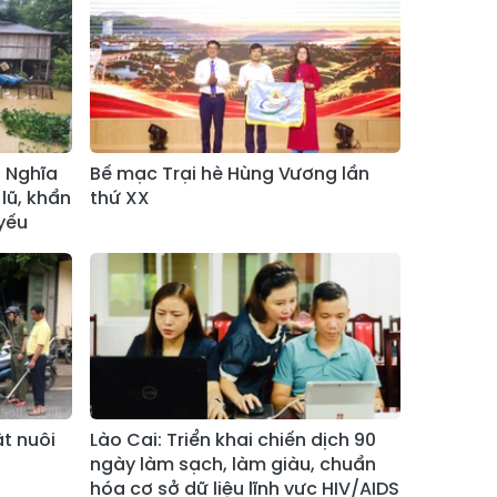
Xã Bản Hồ
Xã Tả Van
Xã Tả Phìn
Xã Cốc Lầu
Xã Bảo Nhai
Xã Bản Liền
Xã Bắc Hà
Xã Tả Củ Tỷ
 Nghĩa
Bế mạc Trại hè Hùng Vương lần
Xã Lùng Phình
Xã Pha Long
lũ, khẩn
thứ XX
yếu
Xã Mường
Xã Bản Lầu
Khương
Xã Cao Sơn
Xã Si Ma Cai
Xã Sín Chéng
Xã Nậm Xé
Xã Ngũ Chỉ
Xã Chế Tạo
Sơn
ật nuôi
Lào Cai: Triển khai chiến dịch 90
Xã Lao Chải
Xã Nậm Có
ngày làm sạch, làm giàu, chuẩn
hóa cơ sở dữ liệu lĩnh vực HIV/AIDS