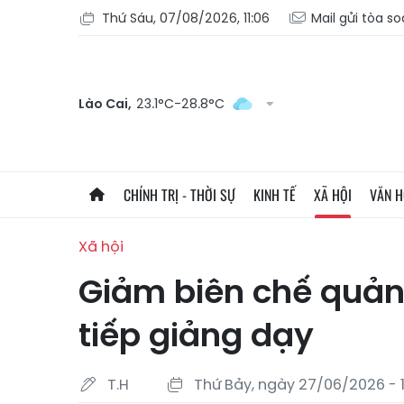
Thứ Sáu, 07/08/2026, 11:06
Mail gửi tòa s
Lào Cai,
23.1°C-28.8°C
CHÍNH TRỊ - THỜI SỰ
KINH TẾ
XÃ HỘI
VĂN 
Xã hội
Giảm biên chế quản 
tiếp giảng dạy
T.H
Thứ Bảy, ngày 27/06/2026 - 1