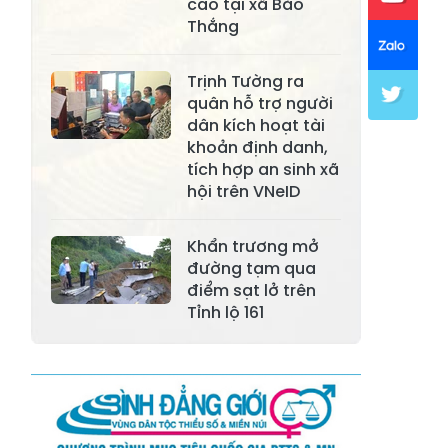
cáo tại xã Bảo
Thắng
Xã Mường Lai
Xã Cảm Nhân
Xã Yên Thành
Xã Thác Bà
Trịnh Tường ra
quân hỗ trợ người
Xã Yên Bình
Xã Bảo Ái
dân kích hoạt tài
khoản định danh,
Xã Hưng
Xã Trấn Yên
tích hợp an sinh xã
Khánh
hội trên VNeID
Xã Lương
Xã Việt Hồng
Thịnh
Khẩn trương mở
đường tạm qua
Xã Quy Mông
Xã Cốc San
điểm sạt lở trên
Tỉnh lộ 161
Xã Hợp Thành
Xã Phong Hải
Xã Xuân
Xã Bảo Thắng
Quang
Xã Tằng Loỏng
Xã Gia Phú