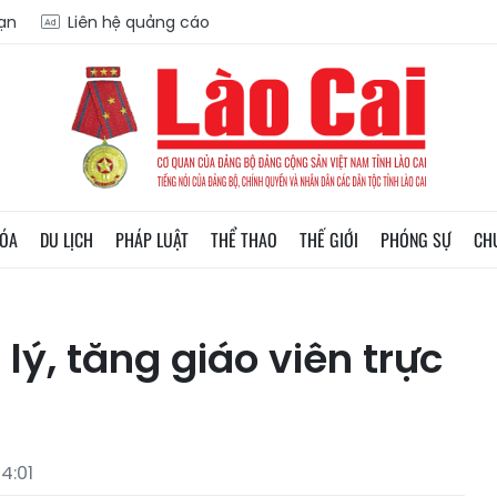
oạn
Liên hệ quảng cáo
HÓA
DU LỊCH
PHÁP LUẬT
THỂ THAO
THẾ GIỚI
PHÓNG SỰ
CH
lý, tăng giáo viên trực
4:01