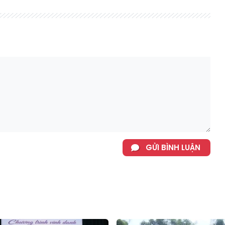
GỬI BÌNH LUẬN