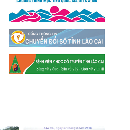
Xã Mường
Xã Dền Sáng
Hum
Xã Y Tý
Xã A Mú Sung
Xã Trịnh Tường
Xã Nậm Chày
Xã Bản Xèo
Xã Bát Xát
Xã Võ Lao
Xã Khánh Yên
Xã Văn Bàn
Xã Dương Quỳ
Xã Chiềng Ken
Xã Minh Lương
Xã Nậm Chảy
Xã Bảo Yên
Xã Nghĩa Đô
Xã Thượng Hà
Xã Xuân Hòa
Xã Phúc Khánh
Xã Bảo Hà
Xã Mường Bo