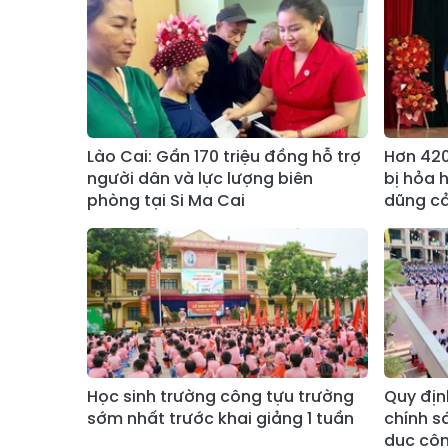
Lào Cai: Gần 170 triệu đồng hỗ trợ
Hơn 420
người dân và lực lượng biên
bị hỏa 
phòng tại Si Ma Cai
dũng c
Học sinh trường công tựu trường
Quy địn
sớm nhất trước khai giảng 1 tuần
chính s
dục côn