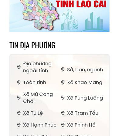
TIN ĐỊA PHƯƠNG
Địa phương
Sở, ban, ngành
ngoài tỉnh
Toàn tỉnh
Xã Khao Mang
Xã Mù Cang
Xã Púng Luông
Chải
Xã Tú Lệ
Xã Trạm Tấu
Xã Hạnh Phúc
Xã Phình Hồ