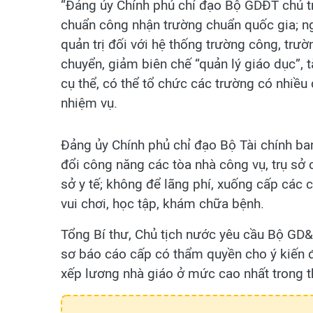
“Đảng ủy Chính phủ chỉ đạo Bộ GDĐT chủ trì 
chuẩn công nhận trường chuẩn quốc gia; n
quản trị đối với hệ thống trường công, trư
chuyển, giảm biên chế “quản lý giáo dục”, t
cụ thể, có thể tổ chức các trường có nhiều
nhiệm vụ.
Đảng ủy Chính phủ chỉ đạo Bộ Tài chính ba
đổi công năng các tòa nhà công vụ, trụ sở
sở y tế; không để lãng phí, xuống cấp các cô
vui chơi, học tập, khám chữa bệnh.
Tổng Bí thư, Chủ tịch nước yêu cầu Bộ GD&
sơ báo cáo cấp có thẩm quyền cho ý kiến đ
xếp lương nhà giáo ở mức cao nhất trong 