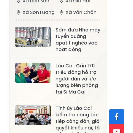
Xã Liên Sơn
Xã Gia Hội
Xã Sơn Lương
Xã Văn Chấn
Xã Thượng
Xã Chấn Thịnh
Sớm đưa Nhà máy
Bằng La
tuyển quặng
Xã Phong Dụ
apatit nghèo vào
Xã Nghĩa Tâm
Hạ
hoạt động
Xã Châu Quế
Xã Lâm Giang
Lào Cai: Gần 170
Xã Đông
triệu đồng hỗ trợ
Xã Tân Hợp
người dân và lực
Cuông
lượng biên phòng
Xã Mậu A
Xã Xuân Ái
tại Si Ma Cai
Xã Lâm
Xã Mỏ Vàng
Tỉnh ủy Lào Cai
Thượng
kiểm tra công tác
Xã Lục Yên
Xã Tân Lĩnh
tiếp công dân, giải
quyết khiếu nại, tố
Xã Khánh Hòa
Xã Phúc Lợi