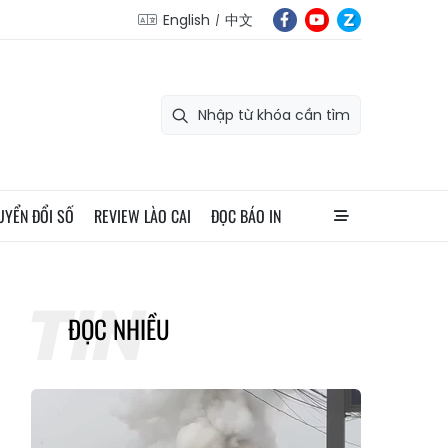
English
中文
UYỂN ĐỔI SỐ
REVIEW LÀO CAI
ĐỌC BÁO IN
ĐỌC NHIỀU