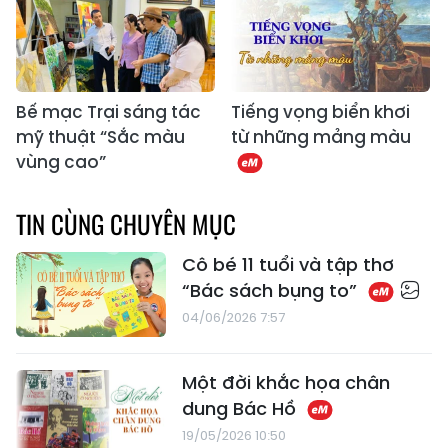
Bế mạc Trại sáng tác
Tiếng vọng biển khơi
mỹ thuật “Sắc màu
từ những mảng màu
vùng cao”
TIN CÙNG CHUYÊN MỤC
Cô bé 11 tuổi và tập thơ
“Bác sách bụng to”
04/06/2026 7:57
Một đời khắc họa chân
dung Bác Hồ
19/05/2026 10:50