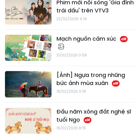
Phim mới nối sóng 'Gia đình
trái dấu' trên VTV3
22/02/2026 4:16
Mạch nguồn cảm xúc
21/02/2026 0:58
[Ảnh] Ngựa trong những
bức ảnh mùa xuân
18/02/2026 0:18
Đầu năm xông đất nghệ sĩ
tuổi Ngọ
16/02/2026 8:15