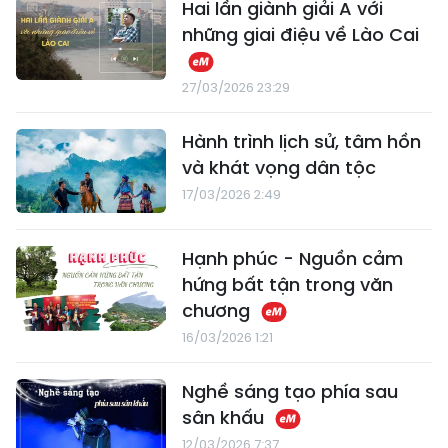
Hai lần giành giải A với
những giai điệu về Lào Cai
27/03/2026 23:29
Hành trình lịch sử, tâm hồn
và khát vọng dân tộc
17/03/2026 2:49
Hạnh phúc - Nguồn cảm
hứng bất tận trong văn
chương
16/03/2026 1:21
Nghề sáng tạo phía sau
sân khấu
12/03/2026 7:37