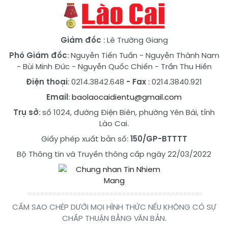
Giám đốc
: Lê Trường Giang
Phó Giám đốc
:
Nguyễn Tiến Tuấn
-
Nguyễn Thành Nam
-
Bùi Minh Đức
-
Nguyễn Quốc Chiến
-
Trần Thu Hiền
Điện thoại
: 0214.3842.648
- Fax
: 0214.3840.921
Email
:
baolaocaidientu@gmail.com
Trụ sở
: số 1024, đường Điện Biên, phường Yên Bái, tỉnh
Lào Cai.
Giấy phép xuất bản số:
150/GP-BTTTT
Bộ Thông tin và Truyền thông cấp ngày 22/03/2022
CẤM SAO CHÉP DƯỚI MỌI HÌNH THỨC NẾU KHÔNG CÓ SỰ
CHẤP THUẬN BẰNG VĂN BẢN.