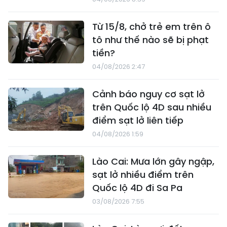
Từ 15/8, chở trẻ em trên ô
tô như thế nào sẽ bị phạt
tiền?
04/08/2026 2:47
Cảnh báo nguy cơ sạt lở
trên Quốc lộ 4D sau nhiều
điểm sạt lở liên tiếp
04/08/2026 1:59
Lào Cai: Mưa lớn gây ngập,
sạt lở nhiều điểm trên
Quốc lộ 4D đi Sa Pa
03/08/2026 7:55