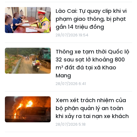
Lào Cai: Tự quay clip khi vi
phạm giao thông, bị phạt
gần 14 triệu đồng
28/07/2026 19:54
Thông xe tạm thời Quốc lộ
32 sau sạt lở khoảng 800
m³ đất đá tại xã Khao
Mang
28/07/2026 6:41
Xem xét trách nhiệm của
bộ phận quản lý an toàn
khi xảy ra tai nạn xe khách
28/07/2026 5:18