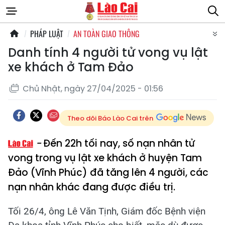
PHÁP LUẬT
AN TOÀN GIAO THÔNG
Danh tính 4 người tử vong vụ lật
xe khách ở Tam Đảo
Chủ Nhật, ngày 27/04/2025 - 01:56
Theo dõi Báo Lào Cai trên
Đến 22h tối nay, số nạn nhân tử
vong trong vụ lật xe khách ở huyện Tam
Đảo (Vĩnh Phúc) đã tăng lên 4 người, các
nạn nhân khác đang được điều trị.
Tối 26/4, ông Lê Văn Tịnh, Giám đốc Bệnh viện