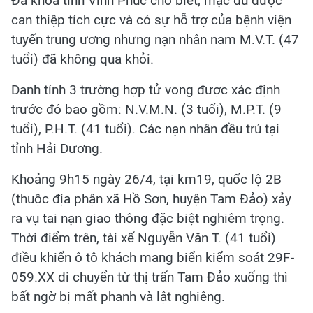
Đa khoa tỉnh Vĩnh Phúc cho biết, mặc dù được
can thiệp tích cực và có sự hỗ trợ của bệnh viện
tuyến trung ương nhưng nạn nhân nam M.V.T. (47
tuổi) đã không qua khỏi.
Danh tính 3 trường hợp tử vong được xác định
trước đó bao gồm: N.V.M.N. (3 tuổi), M.P.T. (9
tuổi), P.H.T. (41 tuổi). Các nạn nhân đều trú tại
tỉnh Hải Dương.
Khoảng 9h15 ngày 26/4, tại km19, quốc lộ 2B
(thuộc địa phận xã Hồ Sơn, huyện Tam Đảo) xảy
ra vụ tai nạn giao thông đặc biệt nghiêm trọng.
Thời điểm trên, tài xế Nguyễn Văn T. (41 tuổi)
điều khiển ô tô khách mang biển kiểm soát 29F-
059.XX di chuyển từ thị trấn Tam Đảo xuống thì
bất ngờ bị mất phanh và lật nghiêng.