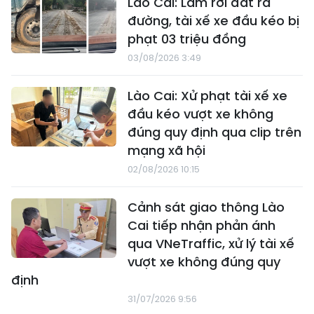
Lào Cai: Làm rơi đất ra
đường, tài xế xe đầu kéo bị
phạt 03 triệu đồng
03/08/2026 3:49
Lào Cai: Xử phạt tài xế xe
đầu kéo vượt xe không
đúng quy định qua clip trên
mạng xã hội
02/08/2026 10:15
Cảnh sát giao thông Lào
Cai tiếp nhận phản ánh
qua VNeTraffic, xử lý tài xế
vượt xe không đúng quy
định
31/07/2026 9:56