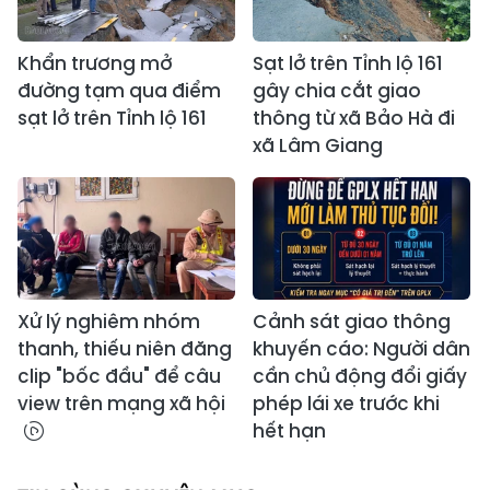
Khẩn trương mở
Sạt lở trên Tỉnh lộ 161
đường tạm qua điểm
gây chia cắt giao
sạt lở trên Tỉnh lộ 161
thông từ xã Bảo Hà đi
xã Lâm Giang
Xử lý nghiêm nhóm
Cảnh sát giao thông
thanh, thiếu niên đăng
khuyến cáo: Người dân
clip "bốc đầu" để câu
cần chủ động đổi giấy
view trên mạng xã hội
phép lái xe trước khi
hết hạn