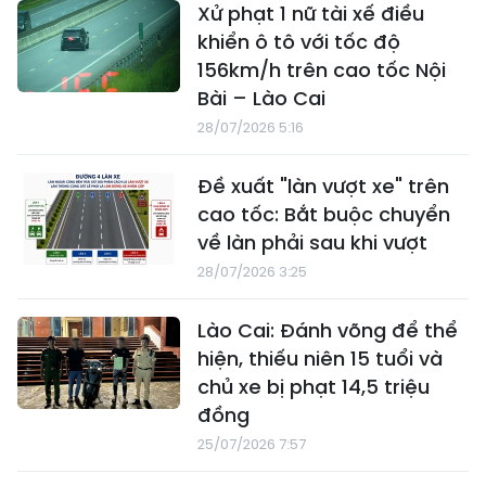
Xử phạt 1 nữ tài xế điều
khiển ô tô với tốc độ
156km/h trên cao tốc Nội
Bài – Lào Cai
28/07/2026 5:16
Đề xuất "làn vượt xe" trên
cao tốc: Bắt buộc chuyển
về làn phải sau khi vượt
28/07/2026 3:25
Lào Cai: Đánh võng để thể
hiện, thiếu niên 15 tuổi và
chủ xe bị phạt 14,5 triệu
đồng
25/07/2026 7:57