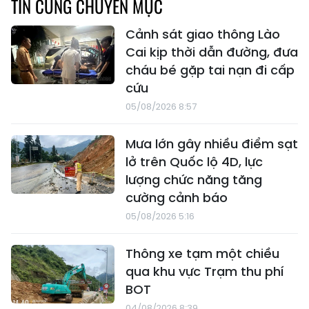
TIN CÙNG CHUYÊN MỤC
Cảnh sát giao thông Lào
Cai kịp thời dẫn đường, đưa
cháu bé gặp tai nạn đi cấp
cứu
05/08/2026 8:57
Mưa lớn gây nhiều điểm sạt
lở trên Quốc lộ 4D, lực
lượng chức năng tăng
cường cảnh báo
05/08/2026 5:16
Thông xe tạm một chiều
qua khu vực Trạm thu phí
BOT
04/08/2026 8:39