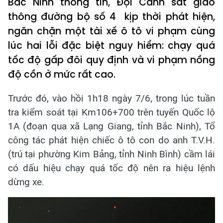
Bắc Ninh thông tin, Đội Cảnh sát giao
thông đường bộ số 4 kịp thời phát hiện,
ngăn chặn một tài xế ô tô vi phạm cùng
lúc hai lỗi đặc biệt nguy hiểm: chạy quá
tốc độ gấp đôi quy định và vi phạm nồng
độ cồn ở mức rất cao.
Trước đó, vào hồi 1h18 ngày 7/6, trong lúc tuần
tra kiểm soát tại Km106+700 trên tuyến Quốc lộ
1A (đoạn qua xã Lạng Giang, tỉnh Bắc Ninh), Tổ
công tác phát hiện chiếc ô tô con do anh T.V.H.
(trú tại phường Kim Bảng, tỉnh Ninh Bình) cầm lái
có dấu hiệu chạy quá tốc độ nên ra hiệu lệnh
dừng xe.