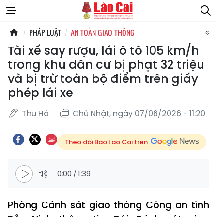
PHÁP LUẬT
AN TOÀN GIAO THÔNG
Tài xế say rượu, lái ô tô 105 km/h
trong khu dân cư bị phạt 32 triệu
và bị trừ toàn bộ điểm trên giấy
phép lái xe
Thu Hà
Chủ Nhật, ngày 07/06/2026 - 11:20
Theo dõi Báo Lào Cai trên
0:00
/
1:39
Phòng Cảnh sát giao thông Công an tỉnh