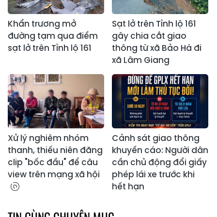
Khẩn trương mở
Sạt lở trên Tỉnh lộ 161
đường tạm qua điểm
gây chia cắt giao
sạt lở trên Tỉnh lộ 161
thông từ xã Bảo Hà đi
xã Lâm Giang
Xử lý nghiêm nhóm
Cảnh sát giao thông
thanh, thiếu niên đăng
khuyến cáo: Người dân
clip "bốc đầu" để câu
cần chủ động đổi giấy
view trên mạng xã hội
phép lái xe trước khi
hết hạn
TIN CÙNG CHUYÊN MỤC