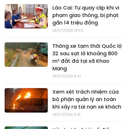
Lào Cai: Tự quay clip khi vi
phạm giao thông, bị phạt
gần 14 triệu đồng
28/07/2026 19:54
Thông xe tạm thời Quốc lộ
32 sau sạt lở khoảng 800
m³ đất đá tại xã Khao
Mang
28/07/2026 6:41
Xem xét trách nhiệm của
bộ phận quản lý an toàn
khi xảy ra tai nạn xe khách
28/07/2026 5:18