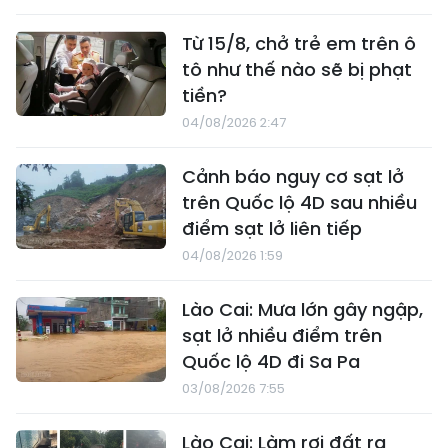
Từ 15/8, chở trẻ em trên ô
tô như thế nào sẽ bị phạt
tiền?
04/08/2026 2:47
Cảnh báo nguy cơ sạt lở
trên Quốc lộ 4D sau nhiều
điểm sạt lở liên tiếp
04/08/2026 1:59
Lào Cai: Mưa lớn gây ngập,
sạt lở nhiều điểm trên
Quốc lộ 4D đi Sa Pa
03/08/2026 7:55
Lào Cai: Làm rơi đất ra