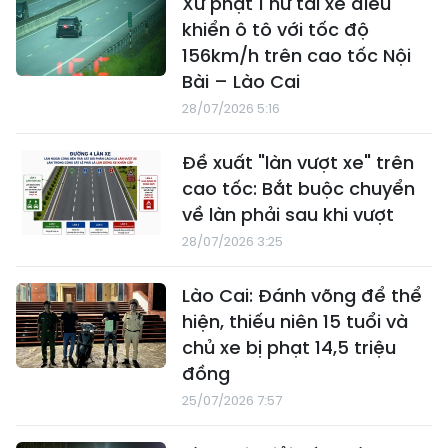
Xử phạt 1 nữ tài xế điều
khiển ô tô với tốc độ
156km/h trên cao tốc Nội
Bài – Lào Cai
28/07/2026 5:16
Đề xuất "làn vượt xe" trên
cao tốc: Bắt buộc chuyển
về làn phải sau khi vượt
28/07/2026 3:25
Lào Cai: Đánh võng để thể
hiện, thiếu niên 15 tuổi và
chủ xe bị phạt 14,5 triệu
đồng
25/07/2026 7:57