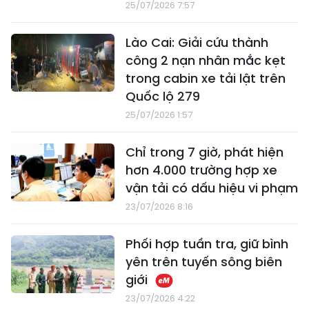
25/07/2026 7:57
Lào Cai: Giải cứu thành
công 2 nạn nhân mắc kẹt
trong cabin xe tải lật trên
Quốc lộ 279
25/07/2026 1:57
Chỉ trong 7 giờ, phát hiện
hơn 4.000 trường hợp xe
vận tải có dấu hiệu vi phạm
23/07/2026 8:16
Phối hợp tuần tra, giữ bình
yên trên tuyến sông biên
giới
23/07/2026 4:22