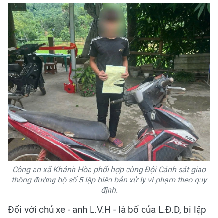
Công an xã Khánh Hòa phối hợp cùng Đội Cảnh sát giao
thông đường bộ số 5 lập biên bản xử lý vi phạm theo quy
định.
Đối với chủ xe - anh L.V.H - là bố của L.Đ.D, bị lập