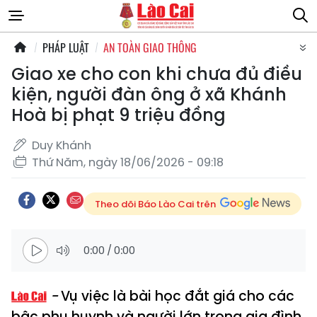
PHÁP LUẬT
AN TOÀN GIAO THÔNG
Giao xe cho con khi chưa đủ điều
kiện, người đàn ông ở xã Khánh
Hoà bị phạt 9 triệu đồng
Duy Khánh
Thứ Năm, ngày 18/06/2026 - 09:18
Theo dõi Báo Lào Cai trên
0:00
/
0:00
Vụ việc là bài học đắt giá cho các
bậc phụ huynh và người lớn trong gia đình