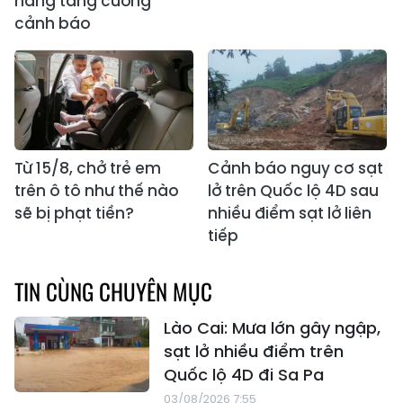
năng tăng cường
cảnh báo
Từ 15/8, chở trẻ em
Cảnh báo nguy cơ sạt
trên ô tô như thế nào
lở trên Quốc lộ 4D sau
sẽ bị phạt tiền?
nhiều điểm sạt lở liên
tiếp
TIN CÙNG CHUYÊN MỤC
Lào Cai: Mưa lớn gây ngập,
sạt lở nhiều điểm trên
Quốc lộ 4D đi Sa Pa
03/08/2026 7:55