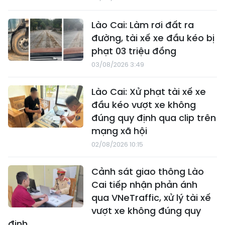
Lào Cai: Làm rơi đất ra
đường, tài xế xe đầu kéo bị
phạt 03 triệu đồng
03/08/2026 3:49
Lào Cai: Xử phạt tài xế xe
đầu kéo vượt xe không
đúng quy định qua clip trên
mạng xã hội
02/08/2026 10:15
Cảnh sát giao thông Lào
Cai tiếp nhận phản ánh
qua VNeTraffic, xử lý tài xế
vượt xe không đúng quy
định