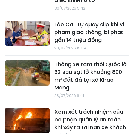
điều khiển ô tô
30/07/2026 5:42
Lào Cai: Tự quay clip khi vi
phạm giao thông, bị phạt
gần 14 triệu đồng
28/07/2026 19:54
Thông xe tạm thời Quốc lộ
32 sau sạt lở khoảng 800
m³ đất đá tại xã Khao
Mang
28/07/2026 6:41
Xem xét trách nhiệm của
bộ phận quản lý an toàn
khi xảy ra tai nạn xe khách