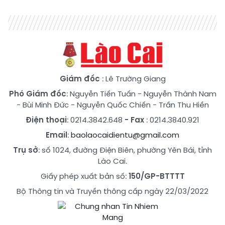
Giám đốc
: Lê Trường Giang
Phó Giám đốc
:
Nguyễn Tiến Tuấn
-
Nguyễn Thành Nam
-
Bùi Minh Đức
-
Nguyễn Quốc Chiến
-
Trần Thu Hiền
Điện thoại
: 0214.3842.648
- Fax
: 0214.3840.921
Email
:
baolaocaidientu@gmail.com
Trụ sở
: số 1024, đường Điện Biên, phường Yên Bái, tỉnh
Lào Cai.
Giấy phép xuất bản số:
150/GP-BTTTT
Bộ Thông tin và Truyền thông cấp ngày 22/03/2022