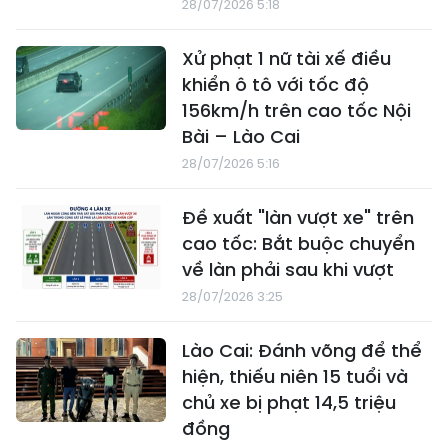
28/07/2026 5:18
Xử phạt 1 nữ tài xế điều
khiển ô tô với tốc độ
156km/h trên cao tốc Nội
Bài – Lào Cai
28/07/2026 5:16
Đề xuất "làn vượt xe" trên
cao tốc: Bắt buộc chuyển
về làn phải sau khi vượt
28/07/2026 3:25
Lào Cai: Đánh võng để thể
hiện, thiếu niên 15 tuổi và
chủ xe bị phạt 14,5 triệu
đồng