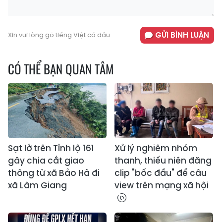
GỬI BÌNH LUẬN
Xin vui lòng gõ tiếng Việt có dấu
CÓ THỂ BẠN QUAN TÂM
Sạt lở trên Tỉnh lộ 161
Xử lý nghiêm nhóm
gây chia cắt giao
thanh, thiếu niên đăng
thông từ xã Bảo Hà đi
clip "bốc đầu" để câu
xã Lâm Giang
view trên mạng xã hội