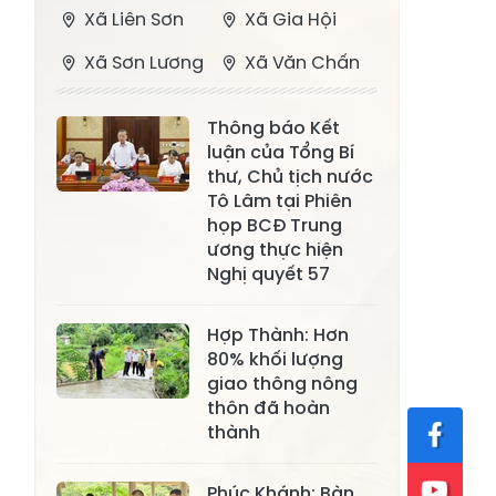
Xã Liên Sơn
Xã Gia Hội
Xã Sơn Lương
Xã Văn Chấn
Xã Thượng
Xã Chấn Thịnh
Thông báo Kết
Bằng La
luận của Tổng Bí
Xã Phong Dụ
thư, Chủ tịch nước
Xã Nghĩa Tâm
Hạ
Tô Lâm tại Phiên
họp BCĐ Trung
Xã Châu Quế
Xã Lâm Giang
ương thực hiện
Nghị quyết 57
Xã Đông
Xã Tân Hợp
Cuông
Hợp Thành: Hơn
Xã Mậu A
Xã Xuân Ái
80% khối lượng
giao thông nông
Xã Lâm
thôn đã hoàn
Xã Mỏ Vàng
Thượng
thành
Xã Lục Yên
Xã Tân Lĩnh
Phúc Khánh: Bàn