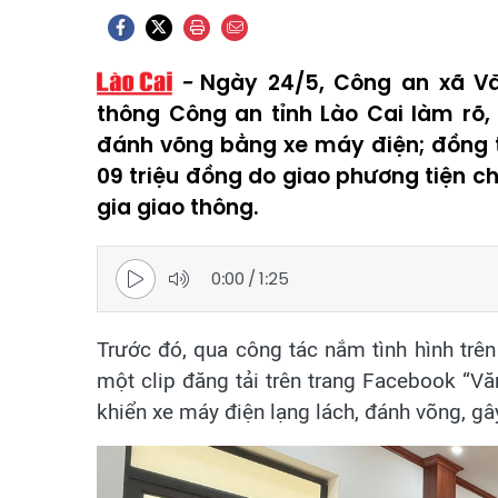
Ngày 24/5, Công an xã Vă
thông Công an tỉnh Lào Cai làm rõ, 
đánh võng bằng xe máy điện; đồng t
09 triệu đồng do giao phương tiện c
gia giao thông.
0:00
/
1:25
Trước đó, qua công tác nắm tình hình trê
một clip đăng tải trên trang Facebook “V
khiển xe máy điện lạng lách, đánh võng, g