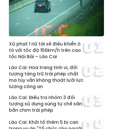
Xử phạt 1 nữ tài xế điều khiển ô
tô với tốc độ 156km/h trên cao
tốc Nội Bài – Lào Cai
Lào Cai: Hóa trang tinh vi, đối
tượng tàng trữ trái phép chất
ma túy vẫn không thoát lưới lực
lượng công an
Lào Cai: Điều tra nhóm 3 đối
tượng sử dụng súng tự chế săn
bắn chim trái phép
Lào Cai: Khởi tố thêm 5 bị can
trong vụ án "Tổ chức cho người