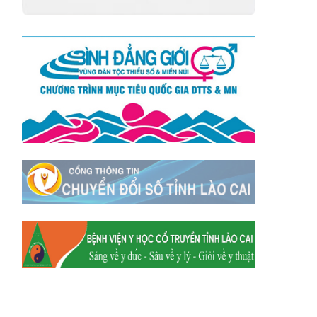
Xã Mường
Xã Dền Sáng
Hum
Xã Y Tý
Xã A Mú Sung
Xã Trịnh Tường
Xã Nậm Chày
Xã Bản Xèo
Xã Bát Xát
Xã Võ Lao
Xã Khánh Yên
Xã Văn Bàn
Xã Dương Quỳ
Xã Chiềng Ken
Xã Minh Lương
Xã Nậm Chảy
Xã Bảo Yên
Xã Nghĩa Đô
Xã Thượng Hà
Xã Xuân Hòa
Xã Phúc Khánh
Xã Bảo Hà
Xã Mường Bo