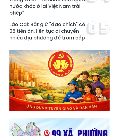
nước khác ở lại Việt Nam trái
phép"
Lào Cai: Bắt giữ "đạo chích" có
05 tiền án, liên tục di chuyển
nhiều địa phương để trộm cắp