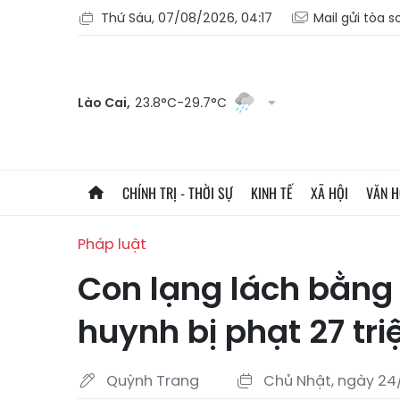
Thứ Sáu, 07/08/2026, 04:17
Mail gửi tòa 
Lào Cai,
23.8°C-29.7°C
CHÍNH TRỊ - THỜI SỰ
KINH TẾ
XÃ HỘI
VĂN 
Pháp luật
Con lạng lách bằng
huynh bị phạt 27 tr
Quỳnh Trang
Chủ Nhật, ngày 24/