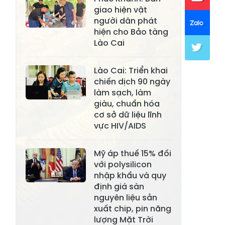
Xã Khánh Hòa
Xã Phúc Lợi
giao hiện vật
người dân phát
Xã Mường Lai
Xã Cảm Nhân
hiện cho Bảo tàng
Lào Cai
Xã Yên Thành
Xã Thác Bà
Xã Yên Bình
Xã Bảo Ái
Lào Cai: Triển khai
chiến dịch 90 ngày
Xã Hưng
Xã Trấn Yên
làm sạch, làm
Khánh
giàu, chuẩn hóa
cơ sở dữ liệu lĩnh
Xã Lương
Xã Việt Hồng
vực HIV/AIDS
Thịnh
Xã Quy Mông
Xã Cốc San
Mỹ áp thuế 15% đối
với polysilicon
Xã Hợp Thành
Xã Phong Hải
nhập khẩu và quy
Xã Xuân
định giá sàn
Xã Bảo Thắng
Quang
nguyên liệu sản
xuất chip, pin năng
Xã Tằng Loỏng
Xã Gia Phú
lượng Mặt Trời