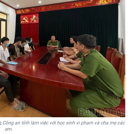
Công an tỉnh làm việc với học sinh vi phạm và cha mẹ các
em.