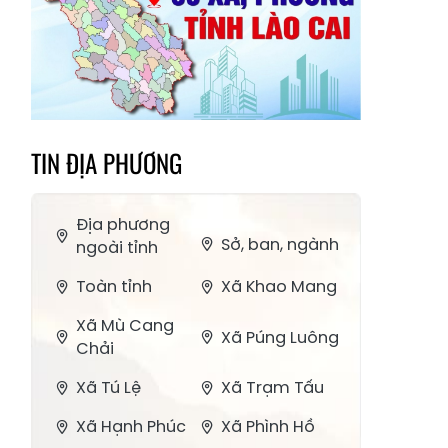
TIN ĐỊA PHƯƠNG
Địa phương
Sở, ban, ngành
ngoài tỉnh
Toàn tỉnh
Xã Khao Mang
Xã Mù Cang
Xã Púng Luông
Chải
Xã Tú Lệ
Xã Trạm Tấu
Xã Hạnh Phúc
Xã Phình Hồ