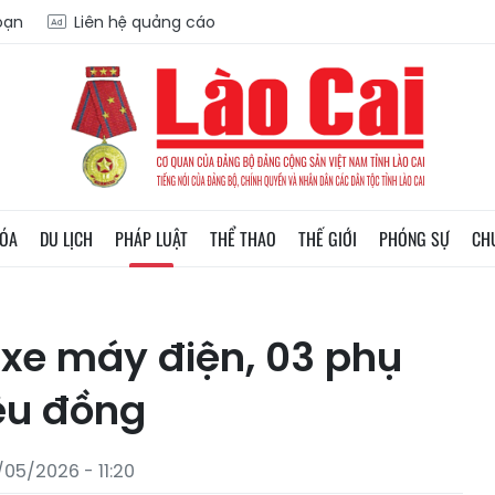
soạn
Liên hệ quảng cáo
HÓA
DU LỊCH
PHÁP LUẬT
THỂ THAO
THẾ GIỚI
PHÓNG SỰ
CH
 xe máy điện, 03 phụ
iệu đồng
05/2026 - 11:20