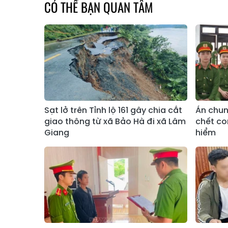
CÓ THỂ BẠN QUAN TÂM
Sạt lở trên Tỉnh lộ 161 gây chia cắt
Án chun
giao thông từ xã Bảo Hà đi xã Lâm
chết co
Giang
hiểm