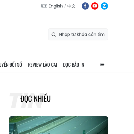
English
中文
UYỂN ĐỔI SỐ
REVIEW LÀO CAI
ĐỌC BÁO IN
ĐỌC NHIỀU