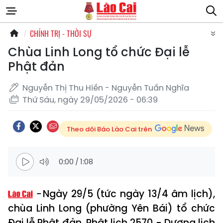
CHÍNH TRỊ - THỜI SỰ
Chùa Linh Long tổ chức Đại lễ
Phật đản
Nguyễn Thị Thu Hiền - Nguyễn Tuấn Nghĩa
Thứ Sáu, ngày 29/05/2026 - 06:39
Theo dõi Báo Lào Cai trên
0:00
/
1:08
Ngày 29/5 (tức ngày 13/4 âm lịch),
chùa Linh Long (phường Yên Bái) tổ chức
Đại lễ Phật đản, Phật lịch 2570 - Dương lịch