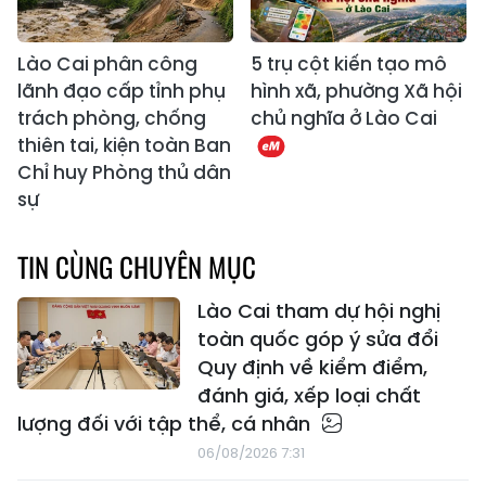
Lào Cai phân công
5 trụ cột kiến tạo mô
lãnh đạo cấp tỉnh phụ
hình xã, phường Xã hội
trách phòng, chống
chủ nghĩa ở Lào Cai
thiên tai, kiện toàn Ban
Chỉ huy Phòng thủ dân
sự
TIN CÙNG CHUYÊN MỤC
Lào Cai tham dự hội nghị
toàn quốc góp ý sửa đổi
Quy định về kiểm điểm,
đánh giá, xếp loại chất
lượng đối với tập thể, cá nhân
06/08/2026 7:31