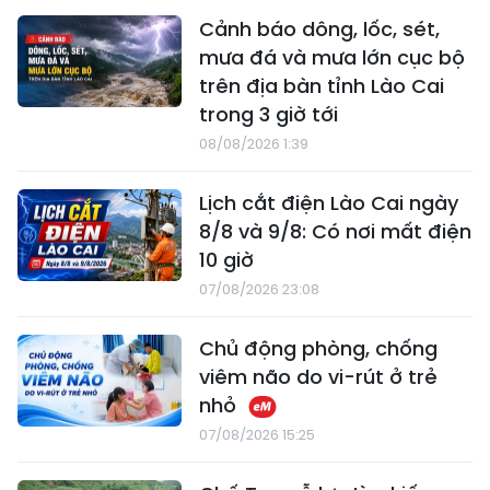
Cảnh báo dông, lốc, sét,
mưa đá và mưa lớn cục bộ
trên địa bàn tỉnh Lào Cai
trong 3 giờ tới
08/08/2026 1:39
Lịch cắt điện Lào Cai ngày
8/8 và 9/8: Có nơi mất điện
10 giờ
07/08/2026 23:08
Chủ động phòng, chống
viêm não do vi-rút ở trẻ
nhỏ
07/08/2026 15:25