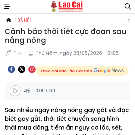
XÃ HỘI
Cảnh báo thời tiết cực đoan sau
nắng nóng
T.H
Thứ Năm, ngày 28/05/2026 - 01:05
Theo dõi Báo Lào Cai trên
0:00
/
1:10
Sau nhiều ngày nắng nóng gay gắt và đặc
biệt gay gắt, thời tiết chuyển sang hình
thái mưa dông, tiềm ẩn nguy cơ lốc, sét,