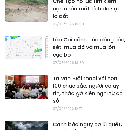
Chế Tạo nỗ lực tìm kiếm
nạn nhân mất tích do sạt
lở đất
07/08/2026 13:58
Lào Cai cảnh báo dông, lốc,
sét, mưa đá và mưa lớn
cục bộ
07/08/2026 13:39
Tả Van: Đối thoại với hơn
100 chức sắc, người có uy
tín, tháo gỡ kiến nghị từ cơ
sở
07/08/2026 12:17
Cảnh báo nguy cơ lũ quét,