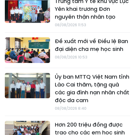
Trung tâm Y tế khu vực Lục
Yên khai trương Đơn
nguyên thận nhân tạo
08/08/2026 11:53
Đề xuất mới về Điều lệ Ban
đại diện cha mẹ học sinh
08/08/2026 10:53
Ủy ban MTTQ Việt Nam tỉnh
Lào Cai thăm, tặng quà
các gia đình nạn nhân chất
độc da cam
08/08/2026 8:40
Hơn 200 triệu đồng được
trao cho các em học sinh