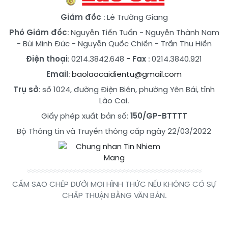
Giám đốc
: Lê Trường Giang
Phó Giám đốc
:
Nguyễn Tiến Tuấn
-
Nguyễn Thành Nam
-
Bùi Minh Đức
-
Nguyễn Quốc Chiến
-
Trần Thu Hiền
Điện thoại
: 0214.3842.648
- Fax
: 0214.3840.921
Email
:
baolaocaidientu@gmail.com
Trụ sở
: số 1024, đường Điện Biên, phường Yên Bái, tỉnh
Lào Cai.
Giấy phép xuất bản số:
150/GP-BTTTT
Bộ Thông tin và Truyền thông cấp ngày 22/03/2022
CẤM SAO CHÉP DƯỚI MỌI HÌNH THỨC NẾU KHÔNG CÓ SỰ
CHẤP THUẬN BẰNG VĂN BẢN.