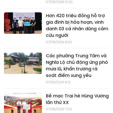
07/08/2026 10:20
Hơn 420 triệu đồng hỗ trợ
gia đình bị hỏa hoạn, vinh
danh 03 cá nhân dũng cảm
cứu người
07/08/2026 8:50
Các phường Trung Tâm và
Nghĩa Lộ chủ động ứng phó
mưa lũ, khẩn trương rà
soát điểm xung yếu
07/08/2026 8:12
Bế mạc Trại hè Hùng Vương
lần thứ XX
07/08/2026 7:54