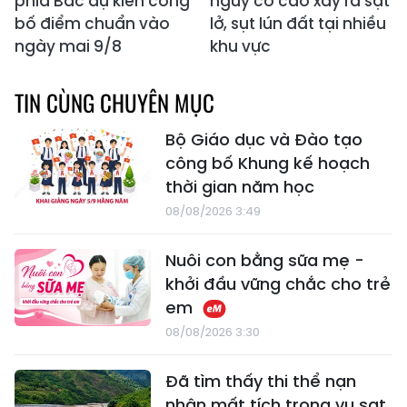
phía Bắc dự kiến công
nguy cơ cao xảy ra sạt
bố điểm chuẩn vào
lở, sụt lún đất tại nhiều
ngày mai 9/8
khu vực
TIN CÙNG CHUYÊN MỤC
Bộ Giáo dục và Đào tạo
công bố Khung kế hoạch
thời gian năm học
08/08/2026 3:49
Nuôi con bằng sữa mẹ -
khởi đầu vững chắc cho trẻ
em
08/08/2026 3:30
Đã tìm thấy thi thể nạn
nhân mất tích trong vụ sạt