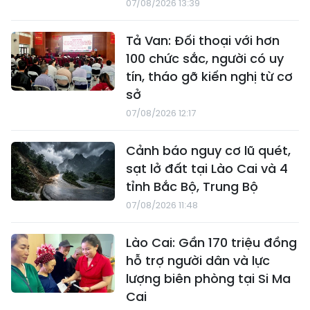
07/08/2026 13:39
Tả Van: Đối thoại với hơn
100 chức sắc, người có uy
tín, tháo gỡ kiến nghị từ cơ
sở
07/08/2026 12:17
Cảnh báo nguy cơ lũ quét,
sạt lở đất tại Lào Cai và 4
tỉnh Bắc Bộ, Trung Bộ
07/08/2026 11:48
Lào Cai: Gần 170 triệu đồng
hỗ trợ người dân và lực
lượng biên phòng tại Si Ma
Cai