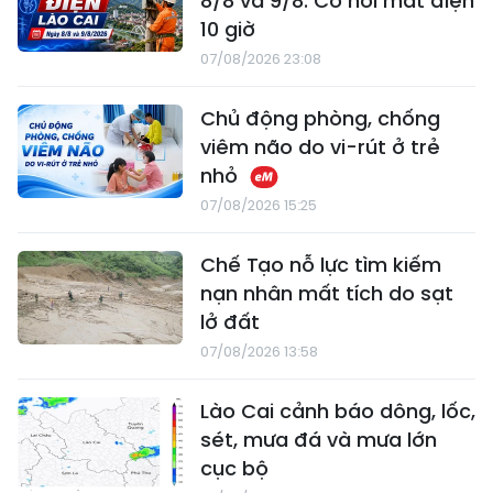
8/8 và 9/8: Có nơi mất điện
10 giờ
07/08/2026 23:08
Chủ động phòng, chống
viêm não do vi-rút ở trẻ
nhỏ
07/08/2026 15:25
Chế Tạo nỗ lực tìm kiếm
nạn nhân mất tích do sạt
lở đất
07/08/2026 13:58
Lào Cai cảnh báo dông, lốc,
sét, mưa đá và mưa lớn
cục bộ