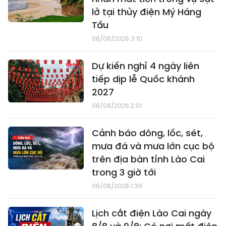
lở tại thủy điện Mý Háng
Tầu
08/08/2026 3:10
Dự kiến nghỉ 4 ngày liên
tiếp dịp lễ Quốc khánh
2027
08/08/2026 2:01
Cảnh báo dông, lốc, sét,
mưa đá và mưa lớn cục bộ
trên địa bàn tỉnh Lào Cai
trong 3 giờ tới
08/08/2026 1:39
Lịch cắt điện Lào Cai ngày