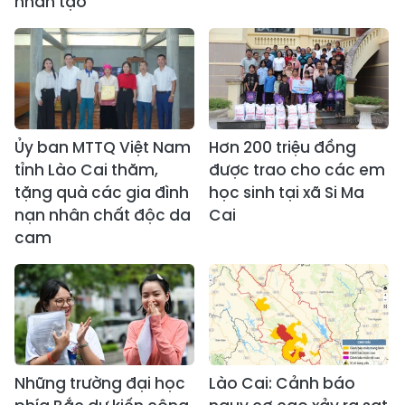
nhân tạo
Ủy ban MTTQ Việt Nam
Hơn 200 triệu đồng
tỉnh Lào Cai thăm,
được trao cho các em
tặng quà các gia đình
học sinh tại xã Si Ma
nạn nhân chất độc da
Cai
cam
Những trường đại học
Lào Cai: Cảnh báo