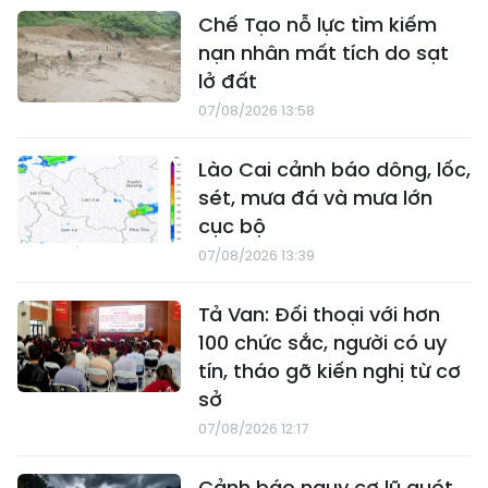
Chế Tạo nỗ lực tìm kiếm
nạn nhân mất tích do sạt
lở đất
07/08/2026 13:58
Lào Cai cảnh báo dông, lốc,
sét, mưa đá và mưa lớn
cục bộ
07/08/2026 13:39
Tả Van: Đối thoại với hơn
100 chức sắc, người có uy
tín, tháo gỡ kiến nghị từ cơ
sở
07/08/2026 12:17
Cảnh báo nguy cơ lũ quét,