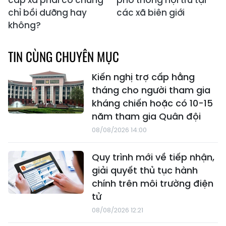
cấp xã phải có chứng
phổ thông nội trú tại
chỉ bồi dưỡng hay
các xã biên giới
không?
TIN CÙNG CHUYÊN MỤC
Kiến nghị trợ cấp hằng
tháng cho người tham gia
kháng chiến hoặc có 10-15
năm tham gia Quân đội
08/08/2026 14:00
Quy trình mới về tiếp nhận,
giải quyết thủ tục hành
chính trên môi trường điện
tử
08/08/2026 12:21