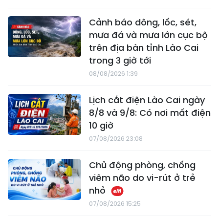
Cảnh báo dông, lốc, sét,
mưa đá và mưa lớn cục bộ
trên địa bàn tỉnh Lào Cai
trong 3 giờ tới
08/08/2026 1:39
Lịch cắt điện Lào Cai ngày
8/8 và 9/8: Có nơi mất điện
10 giờ
07/08/2026 23:08
Chủ động phòng, chống
viêm não do vi-rút ở trẻ
nhỏ
07/08/2026 15:25