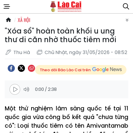
XÃ HỘI
"Xóa sổ" hoàn toàn khối u ung
thư di căn nhờ thuốc tiêm mới
Thu Hà
Chủ Nhật, ngày 31/05/2026 - 08:52
Theo dõi Báo Lào Cai trên
0:00
/
2:38
Một thử nghiệm lâm sàng quốc tế tại 11
quốc gia vừa công bố kết quả "chưa từng
có": Loại thuốc tiêm có tên Amivantamab