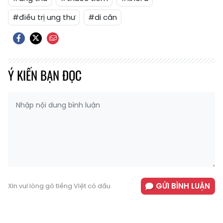
#điều trị ung thư
#di căn
Ý KIẾN BẠN ĐỌC
GỬI BÌNH LUẬN
Xin vui lòng gõ tiếng Việt có dấu