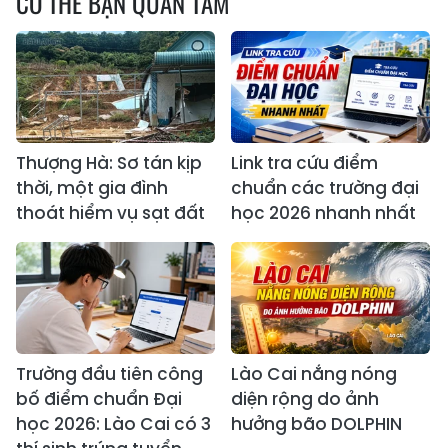
CÓ THỂ BẠN QUAN TÂM
Thượng Hà: Sơ tán kịp
Link tra cứu điểm
thời, một gia đình
chuẩn các trường đại
thoát hiểm vụ sạt đất
học 2026 nhanh nhất
Trường đầu tiên công
Lào Cai nắng nóng
bố điểm chuẩn Đại
diện rộng do ảnh
học 2026: Lào Cai có 3
hưởng bão DOLPHIN