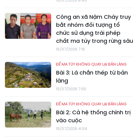
15/07/2026 8:43
Công an xã Nậm Chày truy
bắt nhóm đối tượng tổ
chức sử dụng trái phép
chất ma túy trong rừng sâu
15/07/2026 7:15
ĐỂ MA TÚY KHÔNG QUAY LẠI BẢN LÀNG
Bài 3: Lá chắn thép từ bản
làng
15/07/2026 7:00
ĐỂ MA TÚY KHÔNG QUAY LẠI BẢN LÀNG
Bài 2: Cả hệ thống chính trị
vào cuộc
15/07/2026 4:04