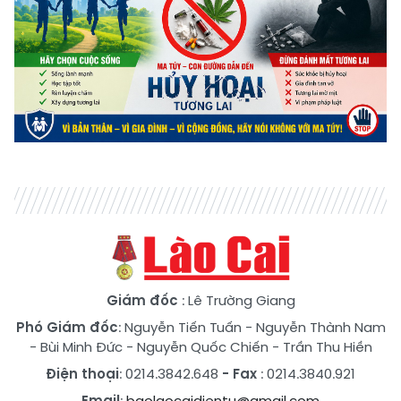
Giám đốc
: Lê Trường Giang
Phó Giám đốc
:
Nguyễn Tiến Tuấn
-
Nguyễn Thành Nam
-
Bùi Minh Đức
-
Nguyễn Quốc Chiến
-
Trần Thu Hiền
Điện thoại
: 0214.3842.648
- Fax
: 0214.3840.921
Email
:
baolaocaidientu@gmail.com