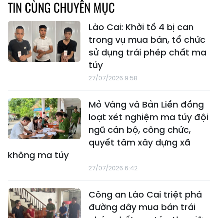
TIN CÙNG CHUYÊN MỤC
Lào Cai: Khởi tố 4 bị can
trong vụ mua bán, tổ chức
sử dụng trái phép chất ma
túy
27/07/2026 9:58
Mỏ Vàng và Bản Liền đồng
loạt xét nghiệm ma túy đội
ngũ cán bộ, công chức,
quyết tâm xây dựng xã
không ma túy
27/07/2026 6:42
Công an Lào Cai triệt phá
đường dây mua bán trái