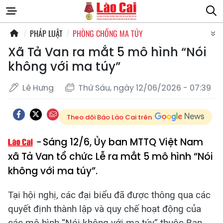
PHÁP LUẬT
PHÒNG CHỐNG MA TÚY
Xã Tả Van ra mắt 5 mô hình “Nói
không với ma túy”
Lê Hưng
Thứ Sáu, ngày 12/06/2026 - 07:39
Theo dõi Báo Lào Cai trên
Sáng 12/6, Ủy ban MTTQ Việt Nam
xã Tả Van tổ chức Lễ ra mắt 5 mô hình “Nói
không với ma túy”.
Tại hội nghị, các đại biểu đã được thông qua các
quyết định thành lập và quy chế hoạt động của
các mô hình “Nói không với ma túy” thuộc Ban