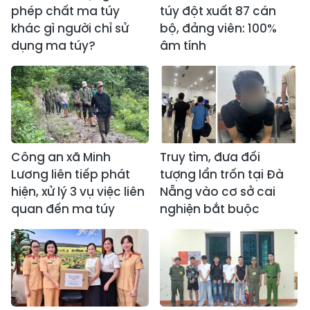
phép chất ma túy
túy đột xuất 87 cán
khác gì người chỉ sử
bộ, đảng viên: 100%
dụng ma túy?
âm tính
Công an xã Minh
Truy tìm, đưa đối
Lương liên tiếp phát
tượng lẩn trốn tại Đà
hiện, xử lý 3 vụ việc liên
Nẵng vào cơ sở cai
quan đến ma túy
nghiện bắt buộc