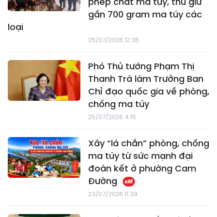
phép chất ma túy, thu giữ
gần 700 gram ma túy các
loại
25/07/2026 12:36
Phó Thủ tướng Phạm Thị
Thanh Trà làm Trưởng Ban
Chỉ đạo quốc gia về phòng,
chống ma túy
25/07/2026 4:15
Xây “lá chắn” phòng, chống
ma túy từ sức mạnh đại
đoàn kết ở phường Cam
Đường
23/07/2026 11:39