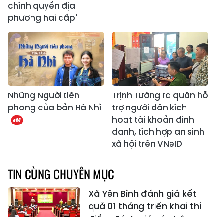
chính quyền địa
phương hai cấp"
Những Người tiên
Trịnh Tường ra quân hỗ
phong của bản Hà Nhì
trợ người dân kích
hoạt tài khoản định
danh, tích hợp an sinh
xã hội trên VNeID
TIN CÙNG CHUYÊN MỤC
Xã Yên Bình đánh giá kết
quả 01 tháng triển khai thí