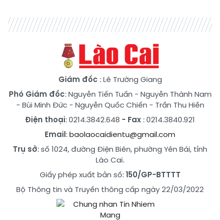
Giám đốc
: Lê Trường Giang
Phó Giám đốc
:
Nguyễn Tiến Tuấn
-
Nguyễn Thành Nam
-
Bùi Minh Đức
-
Nguyễn Quốc Chiến
-
Trần Thu Hiền
Điện thoại
: 0214.3842.648
- Fax
: 0214.3840.921
Email
:
baolaocaidientu@gmail.com
Trụ sở
: số 1024, đường Điện Biên, phường Yên Bái, tỉnh
Lào Cai.
Giấy phép xuất bản số:
150/GP-BTTTT
Bộ Thông tin và Truyền thông cấp ngày 22/03/2022