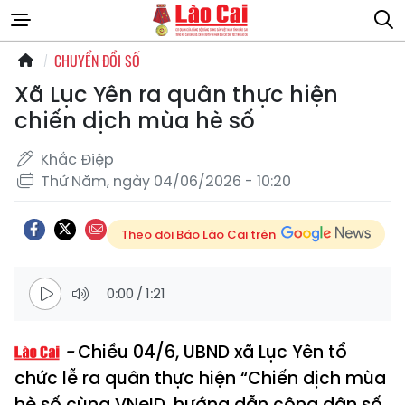
CHUYỂN ĐỔI SỐ
Xã Lục Yên ra quân thực hiện
chiến dịch mùa hè số
Khắc Điệp
Thứ Năm, ngày 04/06/2026 - 10:20
Theo dõi Báo Lào Cai trên
0:00
/
1:21
Chiều 04/6, UBND xã Lục Yên tổ
chức lễ ra quân thực hiện “Chiến dịch mùa
hè số cùng VNeID, hướng dẫn công dân số,