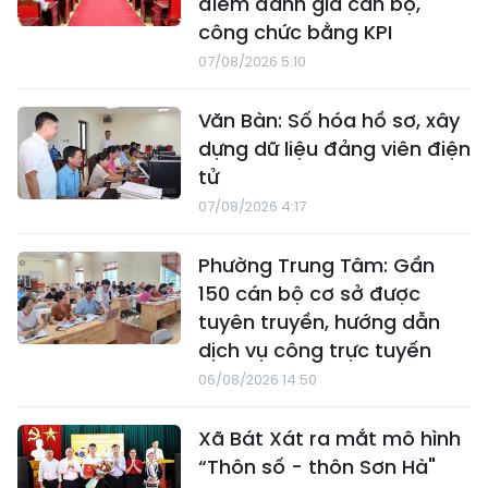
điểm đánh giá cán bộ,
công chức bằng KPI
07/08/2026 5:10
Văn Bàn: Số hóa hồ sơ, xây
dựng dữ liệu đảng viên điện
tử
07/08/2026 4:17
Phường Trung Tâm: Gần
150 cán bộ cơ sở được
tuyên truyền, hướng dẫn
dịch vụ công trực tuyến
06/08/2026 14:50
Xã Bát Xát ra mắt mô hình
“Thôn số - thôn Sơn Hà"