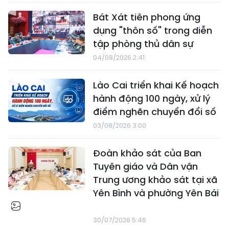
Bát Xát tiên phong ứng
dụng "thôn số" trong diễn
tập phòng thủ dân sự
04/08/2026 2:41
Lào Cai triển khai Kế hoạch
hành động 100 ngày, xử lý
điểm nghẽn chuyển đổi số
03/08/2026 3:00
Đoàn khảo sát của Ban
Tuyên giáo và Dân vận
Trung ương khảo sát tại xã
Yên Bình và phường Yên Bái
30/07/2026 5:46