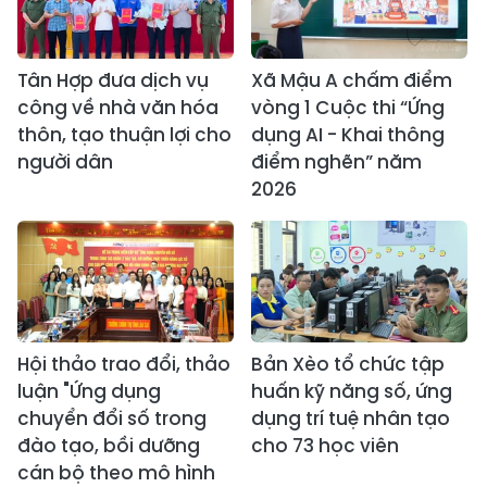
Tân Hợp đưa dịch vụ
Xã Mậu A chấm điểm
công về nhà văn hóa
vòng 1 Cuộc thi “Ứng
thôn, tạo thuận lợi cho
dụng AI - Khai thông
người dân
điểm nghẽn” năm
2026
Hội thảo trao đổi, thảo
Bản Xèo tổ chức tập
luận "Ứng dụng
huấn kỹ năng số, ứng
chuyển đổi số trong
dụng trí tuệ nhân tạo
đào tạo, bồi dưỡng
cho 73 học viên
cán bộ theo mô hình