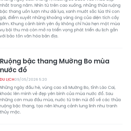
nhất trong năm. Nhìn từ trên cao xuống, những thửa ruộng
bậc thang uốn lượn như dải lụa, xanh mướt sắc lúa thì con
gái, điểm xuyết những khoảng vàng óng của diện tích cấy
sớm. Khung cảnh bình yên ấy không chỉ hứa hẹn một mùa
vụ bội thu mà còn mở ra triển vọng phát triển du lịch gắn
với bảo tồn văn hóa bản địa.
Ruộng bậc thang Mường Bo mùa
nước đổ
DU LỊCH
09/05/2026 5:20
Những ngày đầu hè, vùng cao xã Mường Bo, tỉnh Lào Cai,
khoác lên mình vẻ đẹp yên bình của mùa nước đổ. Sau
những cơn mưa đầu mùa, nước từ trên núi đổ về các thửa
ruộng bậc thang, tạo nên khung cảnh lung linh như tranh
thủy mặc.