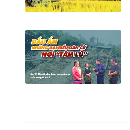
BÁO LÀO CAI CUỐI
BÁO LÀO
TUẦN SỐ 58 RA NGÀY
KỲ SỐ 27
8/8/2026
7/8/2026
Ngày 07-08-2026
Ngày 06-0