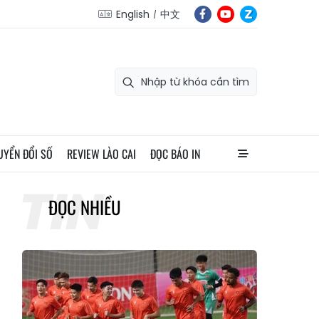
English
中文
UYỂN ĐỔI SỐ
REVIEW LÀO CAI
ĐỌC BÁO IN
ĐỌC NHIỀU