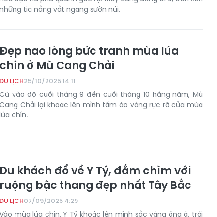
những tia nắng vắt ngang sườn núi.
Đẹp nao lòng bức tranh mùa lúa
chín ở Mù Cang Chải
DU LỊCH
25/10/2025 14:11
Cứ vào độ cuối tháng 9 đến cuối tháng 10 hằng năm, Mù
Cang Chải lại khoác lên mình tấm áo vàng rực rỡ của mùa
lúa chín.
Du khách đổ về Y Tý, đắm chìm với
ruộng bậc thang đẹp nhất Tây Bắc
DU LỊCH
07/09/2025 4:29
Vào mùa lúa chín, Y Tý khoác lên mình sắc vàng óng ả, trải