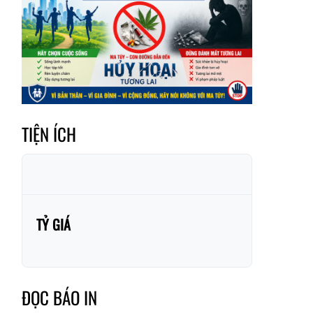
Xã Dền Sáng
Hum
Xã Y Tý
Xã A Mú Sung
Xã Trịnh Tường
Xã Nậm Chày
Xã Bản Xèo
Xã Bát Xát
Xã Võ Lao
Xã Khánh Yên
TIỆN ÍCH
Xã Văn Bàn
Xã Dương Quỳ
Xã Chiềng Ken
Xã Minh Lương
Xã Nậm Chảy
Xã Bảo Yên
TỶ GIÁ
Xã Nghĩa Đô
Xã Thượng Hà
Xã Xuân Hòa
Xã Phúc Khánh
Xã Bảo Hà
Xã Mường Bo
ĐỌC BÁO IN