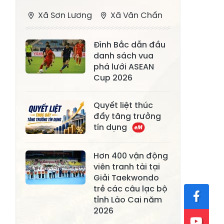
Xã Sơn Lương
Xã Văn Chấn
Xã Thượng
Xã Chấn Thịnh
Đình Bắc dẫn đầu
Bằng La
danh sách vua
Xã Phong Dụ
phá lưới ASEAN
Xã Nghĩa Tâm
Hạ
Cup 2026
Xã Châu Quế
Xã Lâm Giang
Quyết liệt thúc
Xã Đông
đẩy tăng trưởng
Xã Tân Hợp
tín dụng
Cuông
Xã Mậu A
Xã Xuân Ái
Hơn 400 vận động
viên tranh tài tại
Xã Lâm
Xã Mỏ Vàng
Giải Taekwondo
Thượng
trẻ các câu lạc bộ
Xã Lục Yên
Xã Tân Lĩnh
tỉnh Lào Cai năm
2026
Xã Khánh Hòa
Xã Phúc Lợi