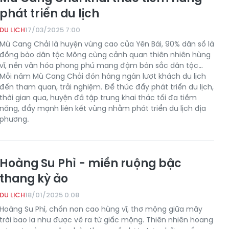
phát triển du lịch
DU LỊCH
17/03/2025 7:00
Mù Cang Chải là huyện vùng cao của Yên Bái, 90% dân số là
đồng bào dân tộc Mông cùng cảnh quan thiên nhiên hùng
vĩ, nền văn hóa phong phú mang đậm bản sắc dân tộc…
Mỗi năm Mù Cang Chải đón hàng ngàn lượt khách du lịch
đến tham quan, trải nghiệm. Để thúc đẩy phát triển du lịch,
thời gian qua, huyện đã tập trung khai thác tối đa tiềm
năng, đẩy mạnh liên kết vùng nhằm phát triển du lịch địa
phương.
Hoàng Su Phì - miền ruộng bậc
thang kỳ ảo
DU LỊCH
18/01/2025 0:08
Hoàng Su Phì, chốn non cao hùng vĩ, thơ mộng giữa mây
trời bao la như được vẽ ra từ giấc mộng. Thiên nhiên hoang