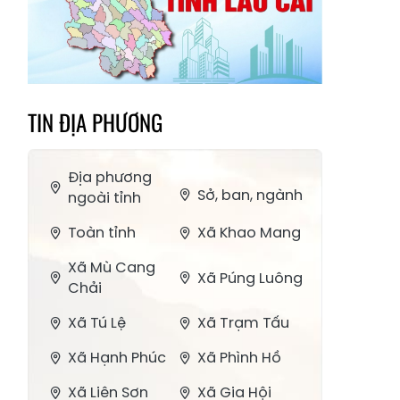
TIN ĐỊA PHƯƠNG
Địa phương
Sở, ban, ngành
ngoài tỉnh
Toàn tỉnh
Xã Khao Mang
Xã Mù Cang
Xã Púng Luông
Chải
Xã Tú Lệ
Xã Trạm Tấu
Xã Hạnh Phúc
Xã Phình Hồ
Xã Liên Sơn
Xã Gia Hội