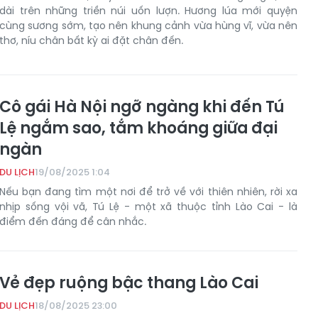
dài trên những triền núi uốn lượn. Hương lúa mới quyện
cùng sương sớm, tạo nên khung cảnh vừa hùng vĩ, vừa nên
thơ, níu chân bất kỳ ai đặt chân đến.
Cô gái Hà Nội ngỡ ngàng khi đến Tú
Lệ ngắm sao, tắm khoáng giữa đại
ngàn
DU LỊCH
19/08/2025 1:04
Nếu bạn đang tìm một nơi để trở về với thiên nhiên, rời xa
nhịp sống vội vã, Tú Lệ - một xã thuộc tỉnh Lào Cai - là
điểm đến đáng để cân nhắc.
Vẻ đẹp ruộng bậc thang Lào Cai
DU LỊCH
18/08/2025 23:00