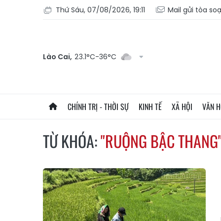
Thứ Sáu, 07/08/2026, 19:11
Mail gửi tòa so
Lào Cai,
23.1°C-36°C
CHÍNH TRỊ - THỜI SỰ
KINH TẾ
XÃ HỘI
VĂN 
TỪ KHÓA:
"RUỘNG BẬC THANG