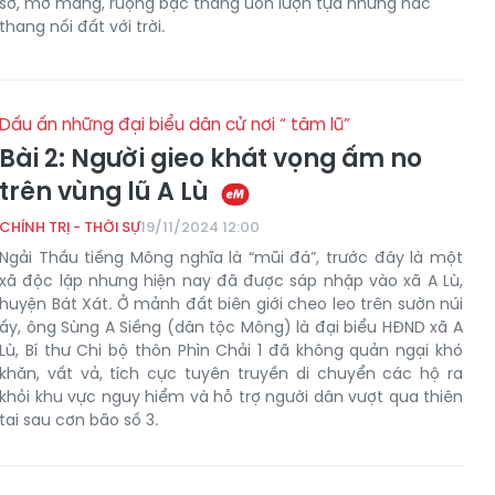
sơ, mơ màng, ruộng bậc thang uốn lượn tựa những nấc
thang nối đất với trời.
Dấu ấn những đại biểu dân cử nơi “ tâm lũ”
Bài 2: Người gieo khát vọng ấm no
trên vùng lũ A Lù
CHÍNH TRỊ - THỜI SỰ
19/11/2024 12:00
 CAI THƯỜNG
BÁO LÀO CAI
Ngải Thầu tiếng Mông nghĩa là “mũi đá”, trước đây là một
xã độc lập nhưng hiện nay đã được sáp nhập vào xã A Lù,
2 RA NGÀY
BÁO VÙNG CAO SỐ 55
TUẦN SỐ 58 
huyện Bát Xát. Ở mảnh đất biên giới cheo leo trên sườn núi
RA NGÀY 9/8/2026
8/8/2026
ấy, ông Sùng A Siềng (dân tộc Mông) là đại biểu HĐND xã A
8-2026
Ngày 07-08-2026
Ngày 07-08-20
Lù, Bí thư Chi bộ thôn Phìn Chải 1 đã không quản ngại khó
khăn, vất vả, tích cực tuyên truyền di chuyển các hộ ra
khỏi khu vực nguy hiểm và hỗ trợ người dân vượt qua thiên
tai sau cơn bão số 3.