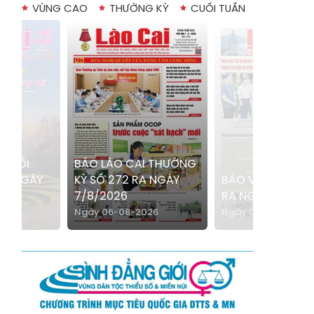
Xã Bản Hồ
Xã Tả Van
VÙNG CAO
THƯỜNG KỲ
CUỐI TUẦN
Xã Tả Phìn
Xã Cốc Lầu
Xã Bảo Nhai
Xã Bản Liền
Xã Bắc Hà
Xã Tả Củ Tỷ
Xã Lùng Phình
Xã Pha Long
Xã Mường
Xã Bản Lầu
Khương
 CUỐI
BÁO LÀO CAI THƯỜNG
RA NGÀY
KỲ SỐ 272 RA NGÀY
BÁO VÙNG CAO 
Xã Cao Sơn
Xã Si Ma Cai
7/8/2026
RA NGÀY 9/8/20
Xã Sín Chéng
Xã Nậm Xé
26
Ngày 06-08-2026
Ngày 07-08-2026
Xã Ngũ Chỉ
Xã Chế Tạo
Sơn
Xã Lao Chải
Xã Nậm Có
Xã Tà Xi Láng
Xã Cát Thịnh