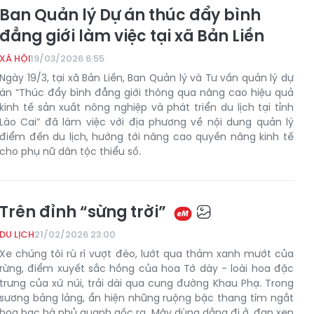
Ban Quản lý Dự án thúc đẩy bình
đẳng giới làm việc tại xã Bản Liền
XÃ HỘI
19/03/2026 6:55
Ngày 19/3, tại xã Bản Liền, Ban Quản lý và Tư vấn quản lý dự
án “Thúc đẩy bình đẳng giới thông qua nâng cao hiệu quả
kinh tế sản xuất nông nghiệp và phát triển du lịch tại tỉnh
Lào Cai” đã làm việc với địa phương về nội dung quản lý
điểm đến du lịch, hướng tới nâng cao quyền năng kinh tế
cho phụ nữ dân tộc thiểu số.
Trên đỉnh “sừng trời”
DU LỊCH
21/02/2026 23:00
Xe chúng tôi rù rì vượt đèo, lướt qua thảm xanh mướt của
rừng, điểm xuyết sắc hồng của hoa Tớ dày - loài hoa đặc
trưng của xứ núi, trải dài qua cung đường Khau Phạ. Trong
sương bảng lảng, ẩn hiện những ruộng bậc thang tím ngắt
hoa bạc hà phủ quanh gốc rạ. Mây dùng dằng đi ở, đan xen