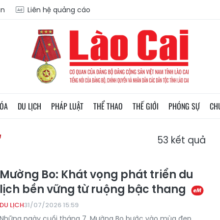
ạn
Liên hệ quảng cáo
HÓA
DU LỊCH
PHÁP LUẬT
THỂ THAO
THẾ GIỚI
PHÓNG SỰ
CH
"
53
kết quả
Mường Bo: Khát vọng phát triển du
lịch bền vững từ ruộng bậc thang
DU LỊCH
31/07/2026 15:59
Những ngày cuối tháng 7, Mường Bo bước vào mùa đẹp