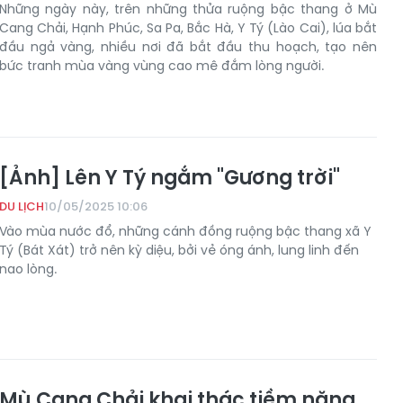
Những ngày này, trên những thửa ruộng bậc thang ở Mù
Cang Chải, Hạnh Phúc, Sa Pa, Bắc Hà, Y Tý (Lào Cai), lúa bắt
đầu ngả vàng, nhiều nơi đã bắt đầu thu hoạch, tạo nên
bức tranh mùa vàng vùng cao mê đắm lòng người.
[Ảnh] Lên Y Tý ngắm "Gương trời"
DU LỊCH
10/05/2025 10:06
Vào mùa nước đổ, những cánh đồng ruộng bậc thang xã Y
Tý (Bát Xát) trở nên kỳ diệu, bởi vẻ óng ánh, lung linh đến
nao lòng.
Mù Cang Chải khai thác tiềm năng