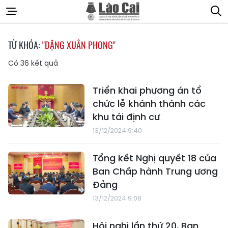
TỪ KHÓA:
"ĐẶNG XUÂN PHONG"
Có
36
kết quả
Triển khai phương án tổ
chức lễ khánh thành các
khu tái định cư
13/12/2024 9:40
Tổng kết Nghị quyết 18 của
Ban Chấp hành Trung ương
Đảng
13/12/2024 9:08
Hội nghị lần thứ 20, Ban