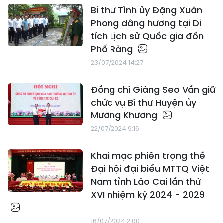
Bí thư Tỉnh ủy Đặng Xuân
Phong dâng hương tại Di
tích Lịch sử Quốc gia đồn
Phố Ràng
23/07/2024 14:27
Đồng chí Giàng Seo Vần giữ
chức vụ Bí thư Huyện ủy
Mường Khương
22/07/2024 9:16
Khai mạc phiên trọng thể
Đại hội đại biểu MTTQ Việt
Nam tỉnh Lào Cai lần thứ
XVI nhiệm kỳ 2024 - 2029
16/07/2024 2:00