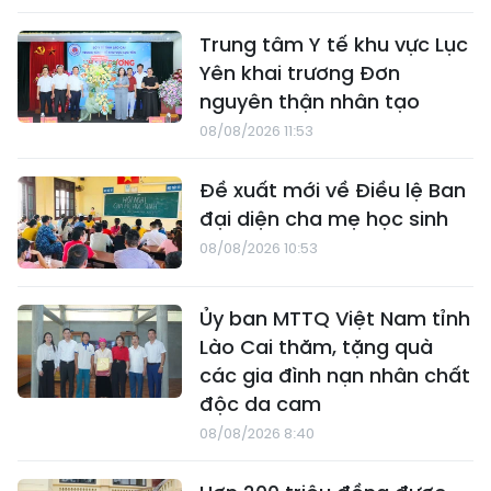
Trung tâm Y tế khu vực Lục
Yên khai trương Đơn
nguyên thận nhân tạo
08/08/2026 11:53
Đề xuất mới về Điều lệ Ban
đại diện cha mẹ học sinh
08/08/2026 10:53
Ủy ban MTTQ Việt Nam tỉnh
Lào Cai thăm, tặng quà
các gia đình nạn nhân chất
độc da cam
08/08/2026 8:40