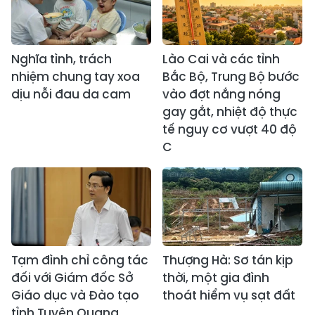
Nghĩa tình, trách
Lào Cai và các tỉnh
nhiệm chung tay xoa
Bắc Bộ, Trung Bộ bước
dịu nỗi đau da cam
vào đợt nắng nóng
gay gắt, nhiệt độ thực
tế nguy cơ vượt 40 độ
C
Tạm đình chỉ công tác
Thượng Hà: Sơ tán kịp
đối với Giám đốc Sở
thời, một gia đình
Giáo dục và Đào tạo
thoát hiểm vụ sạt đất
tỉnh Tuyên Quang