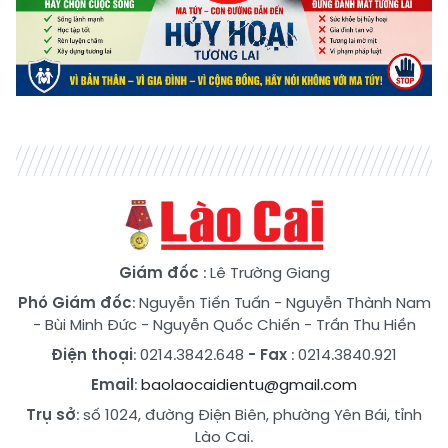
Giám đốc
: Lê Trường Giang
Phó Giám đốc
:
Nguyễn Tiến Tuấn
-
Nguyễn Thành Nam
-
Bùi Minh Đức
-
Nguyễn Quốc Chiến
-
Trần Thu Hiền
Điện thoại
: 0214.3842.648
- Fax
: 0214.3840.921
Email
:
baolaocaidientu@gmail.com
Trụ sở
: số 1024, đường Điện Biên, phường Yên Bái, tỉnh
Lào Cai.