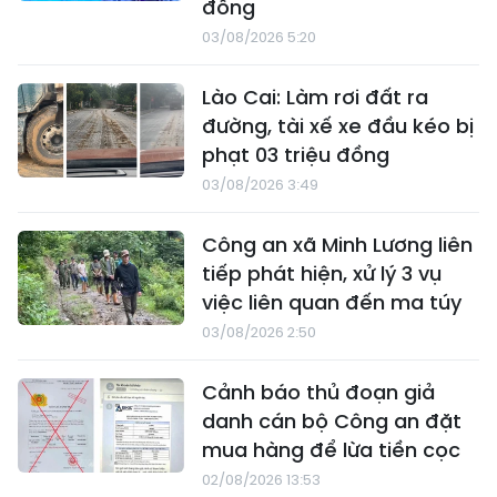
đồng
03/08/2026 5:20
Lào Cai: Làm rơi đất ra
đường, tài xế xe đầu kéo bị
phạt 03 triệu đồng
03/08/2026 3:49
Công an xã Minh Lương liên
tiếp phát hiện, xử lý 3 vụ
việc liên quan đến ma túy
03/08/2026 2:50
Cảnh báo thủ đoạn giả
danh cán bộ Công an đặt
mua hàng để lừa tiền cọc
02/08/2026 13:53