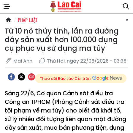
PHÁP LUẬT
Từ 10 nỏ thủy tinh, lần ra đường
dây sản xuất hơn 100.000 dụng
cụ phục vụ sử dụng ma túy
Mai Anh
Thứ Hai, ngày 22/06/2026 - 03:38
Theo dõi Báo Lào Cai trên
Sáng 22/6, Cơ quan Cảnh sát điều tra
Công an TPHCM (Phòng Cảnh sát điều tra
tội phạm về ma túy) cho biết đã khởi tố,
xử lý nhiều đối tượng liên quan một đường
dây sản xuất, mua bán phương tiện, dụng