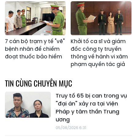
7 cán bộ trạm y tế "vẽ"
Khởi tố ca sĩ và giám
bệnh nhân để chiếm
đốc công ty truyền
đoạt thuốc bảo hiểm
thông về hành vi xâm
phạm quyền tác giả
TIN CÙNG CHUYÊN MỤC
Truy tố 65 bị can trong vụ
"đại án" xảy ra tại Viện
Pháp y tâm thần Trung
ương
05/08/2026 6:31