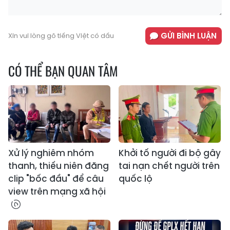
GỬI BÌNH LUẬN
Xin vui lòng gõ tiếng Việt có dấu
CÓ THỂ BẠN QUAN TÂM
Xử lý nghiêm nhóm
Khởi tố người đi bộ gây
thanh, thiếu niên đăng
tai nạn chết người trên
clip "bốc đầu" để câu
quốc lộ
view trên mạng xã hội