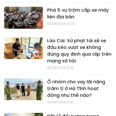
Phá 5 vụ trộm cắp xe máy
liên địa bàn
02/08/2026 13:32
Lào Cai: Xử phạt tài xế xe
đầu kéo vượt xe không
đúng quy định qua clip trên
mạng xã hội
02/08/2026 10:15
Ổ nhóm cho vay lãi nặng
trăm tỉ ở Hà Tĩnh hoạt
động như thế nào?
02/08/2026 9:43