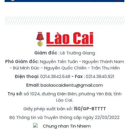
Giám đốc
: Lê Trường Giang
Phó Giám đốc
:
Nguyễn Tiến Tuấn
-
Nguyễn Thành Nam
-
Bùi Minh Đức
-
Nguyễn Quốc Chiến
-
Trần Thu Hiền
Điện thoại
: 0214.3842.648
- Fax
: 0214.3840.921
Email
:
baolaocaidientu@gmail.com
Trụ sở
: số 1024, đường Điện Biên, phường Yên Bái, tỉnh
Lào Cai.
Giấy phép xuất bản số:
150/GP-BTTTT
Bộ Thông tin và Truyền thông cấp ngày 22/03/2022