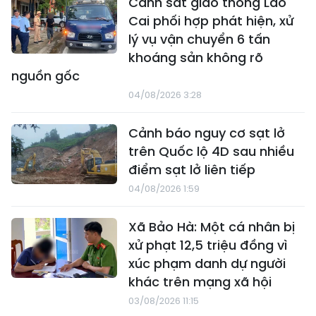
Cảnh sát giao thông Lào
Cai phối hợp phát hiện, xử
lý vụ vận chuyển 6 tấn
khoáng sản không rõ
nguồn gốc
04/08/2026 3:28
Cảnh báo nguy cơ sạt lở
trên Quốc lộ 4D sau nhiều
điểm sạt lở liên tiếp
04/08/2026 1:59
Xã Bảo Hà: Một cá nhân bị
xử phạt 12,5 triệu đồng vì
xúc phạm danh dự người
khác trên mạng xã hội
03/08/2026 11:15