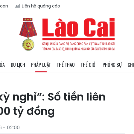
soạn
Liên hệ quảng cáo
HÓA
DU LỊCH
PHÁP LUẬT
THỂ THAO
THẾ GIỚI
PHÓNG SỰ
CH
 nghỉ”: Số tiền liên
600 tỷ đồng
 - 02:00