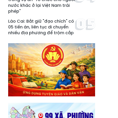
nước khác ở lại Việt Nam trái
phép"
Lào Cai: Bắt giữ "đạo chích" có
05 tiền án, liên tục di chuyển
nhiều địa phương để trộm cắp