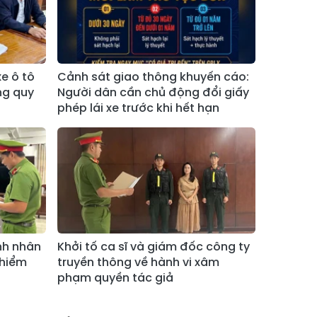
Xã Bản Hồ
Xã Tả Van
Xã Tả Phìn
Xã Cốc Lầu
Xã Bảo Nhai
Xã Bản Liền
e ô tô
Cảnh sát giao thông khuyến cáo:
ng quy
Người dân cần chủ động đổi giấy
Xã Bắc Hà
Xã Tả Củ Tỷ
phép lái xe trước khi hết hạn
Xã Lùng Phình
Xã Pha Long
Xã Mường
Xã Bản Lầu
Khương
Xã Cao Sơn
Xã Si Ma Cai
Xã Sín Chéng
Xã Nậm Xé
nh nhân
Khởi tố ca sĩ và giám đốc công ty
Xã Ngũ Chỉ
 hiểm
truyền thông về hành vi xâm
Xã Chế Tạo
Sơn
phạm quyền tác giả
Xã Lao Chải
Xã Nậm Có