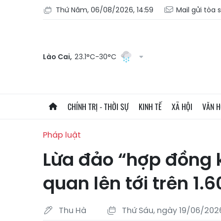
Thứ Năm, 06/08/2026, 14:59
Mail gửi tòa 
Lào Cai,
23.1°C-30°C
CHÍNH TRỊ - THỜI SỰ
KINH TẾ
XÃ HỘI
VĂN 
Pháp luật
Lừa đảo “hợp đồng kỳ
quan lên tới trên 1.
Thu Hà
Thứ Sáu, ngày 19/06/2026