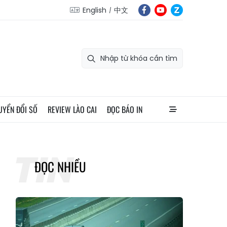
English
中文
UYỂN ĐỔI SỐ
REVIEW LÀO CAI
ĐỌC BÁO IN
ĐỌC NHIỀU