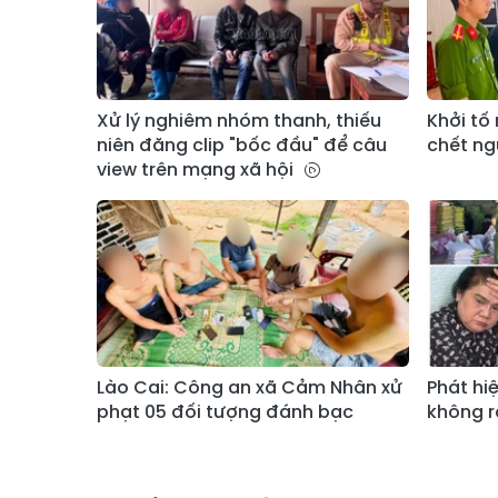
Xử lý nghiêm nhóm thanh, thiếu
Khởi tố
niên đăng clip "bốc đầu" để câu
chết ng
view trên mạng xã hội
Lào Cai: Công an xã Cảm Nhân xử
Phát hi
phạt 05 đối tượng đánh bạc
không r