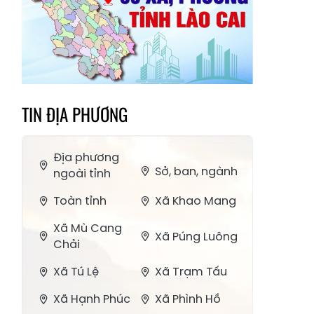
TIN ĐỊA PHƯƠNG
Địa phương
Sở, ban, ngành
ngoài tỉnh
Toàn tỉnh
Xã Khao Mang
Xã Mù Cang
Xã Púng Luông
Chải
Xã Tú Lệ
Xã Trạm Tấu
Xã Hạnh Phúc
Xã Phình Hồ