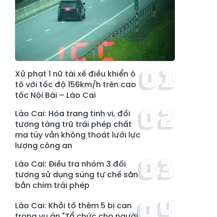
Xử phạt 1 nữ tài xế điều khiển ô
tô với tốc độ 156km/h trên cao
tốc Nội Bài – Lào Cai
Lào Cai: Hóa trang tinh vi, đối
tượng tàng trữ trái phép chất
ma túy vẫn không thoát lưới lực
lượng công an
Lào Cai: Điều tra nhóm 3 đối
tượng sử dụng súng tự chế săn
bắn chim trái phép
Lào Cai: Khởi tố thêm 5 bị can
trong vụ án "Tổ chức cho người