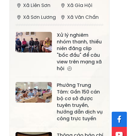
Xã Liên Sơn
Xã Gia Hội
Xã Sơn Lương
Xã Văn Chấn
Xã Thượng
Xã Chấn Thịnh
Xử lý nghiêm
Bằng La
nhóm thanh, thiếu
Xã Phong Dụ
niên đăng clip
Xã Nghĩa Tâm
Hạ
"bốc đầu" để câu
view trên mạng xã
Xã Châu Quế
Xã Lâm Giang
hội
Xã Đông
Xã Tân Hợp
Phường Trung
Cuông
Tâm: Gần 150 cán
Xã Mậu A
Xã Xuân Ái
bộ cơ sở được
tuyên truyền,
Xã Lâm
hướng dẫn dịch vụ
Xã Mỏ Vàng
Thượng
công trực tuyến
Xã Lục Yên
Xã Tân Lĩnh
Thông cáo báo chí