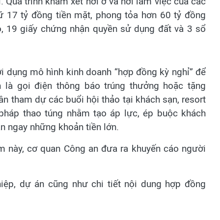
 Quá trình khám xét nơi ở và nơi làm việc của các
ữ 17 tỷ đồng tiền mặt, phong tỏa hơn 60 tỷ đồng
tô, 19 giấy chứng nhận quyền sử dụng đất và 3 sổ
ợi dụng mô hình kinh doanh “hợp đồng kỳ nghỉ” để
 là gọi điện thông báo trúng thưởng hoặc tặng
ân tham dự các buổi hội thảo tại khách sạn, resort
 pháp thao túng nhằm tạo áp lực, ép buộc khách
án ngay những khoản tiền lớn.
ạm này, cơ quan Công an đưa ra khuyến cáo người
hiệp, dự án cũng như chi tiết nội dung hợp đồng