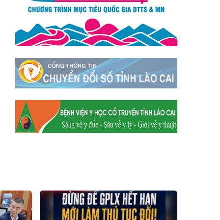
Xã Mường
Xã Dền Sáng
Hum
Xã Y Tý
Xã A Mú Sung
Xã Trịnh Tường
Xã Nậm Chày
Xã Bản Xèo
Xã Bát Xát
Xã Võ Lao
Xã Khánh Yên
Xã Văn Bàn
Xã Dương Quỳ
Xã Chiềng Ken
Xã Minh Lương
Xã Nậm Chảy
Xã Bảo Yên
Xã Nghĩa Đô
Xã Thượng Hà
Xã Xuân Hòa
Xã Phúc Khánh
Xã Bảo Hà
Xã Mường Bo