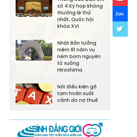
Xã Khánh Hòa
Xã Phúc Lợi
số 4 Kỳ họp không
thường lệ thứ
Xã Mường Lai
Xã Cảm Nhân
nhất, Quốc hội
khóa XVI
Xã Yên Thành
Xã Thác Bà
Xã Yên Bình
Xã Bảo Ái
Nhật Bản tưởng
niệm 81 năm vụ
Xã Hưng
Xã Trấn Yên
ném bom nguyên
Khánh
tử xuống
Hiroshima
Xã Lương
Xã Việt Hồng
Thịnh
Nới điều kiện gỡ
Xã Quy Mông
Xã Cốc San
tạm hoãn xuất
cảnh do nợ thuế
Xã Hợp Thành
Xã Phong Hải
Xã Xuân
Xã Bảo Thắng
Quang
Xã Tằng Loỏng
Xã Gia Phú