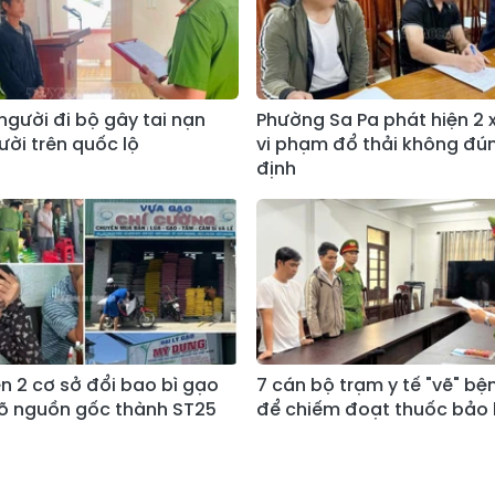
 người đi bộ gây tai nạn
Phường Sa Pa phát hiện 2 x
ười trên quốc lộ
vi phạm đổ thải không đú
định
ện 2 cơ sở đổi bao bì gạo
7 cán bộ trạm y tế "vẽ" bệ
õ nguồn gốc thành ST25
để chiếm đoạt thuốc bảo