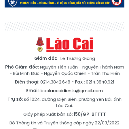
Giám đốc
: Lê Trường Giang
Phó Giám đốc
:
Nguyễn Tiến Tuấn
-
Nguyễn Thành Nam
-
Bùi Minh Đức
-
Nguyễn Quốc Chiến
-
Trần Thu Hiền
Điện thoại
: 0214.3842.648
- Fax
: 0214.3840.921
Email
:
baolaocaidientu@gmail.com
Trụ sở
: số 1024, đường Điện Biên, phường Yên Bái, tỉnh
Lào Cai.
Giấy phép xuất bản số:
150/GP-BTTTT
Bộ Thông tin và Truyền thông cấp ngày 22/03/2022