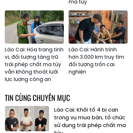
ma túy
Lào Cai: Hóa trang tinh
Lào Cai: Hành trình
vi, đối tượng tàng trữ
hơn 3.000 km truy tìm
trái phép chất ma túy
đối tượng trốn cai
vẫn không thoát lưới
nghiện
lực lượng công an
TIN CÙNG CHUYÊN MỤC
Lào Cai: Khởi tố 4 bị can
trong vụ mua bán, tổ chức
sử dụng trái phép chất ma
túy