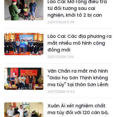
Lào Cai: Mở rộng điều tra
từ đối tượng sau cai
nghiện, khởi tố 2 bị can
23/07/2026 5:38
Lào Cai: Các địa phương ra
mắt nhiều mô hình cộng
đồng mới
22/07/2026 7:06
Văn Chấn ra mắt mô hình
"Giáo họ Sơn Thịnh không
ma túy" tại thôn Sơn Lềnh
21/07/2026 13:44
Xuân Ái xét nghiệm chất
ma túy đối với 120 cán bộ,