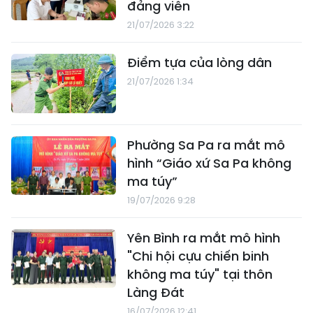
đảng viên
21/07/2026 3:22
Điểm tựa của lòng dân
21/07/2026 1:34
Phường Sa Pa ra mắt mô
hình “Giáo xứ Sa Pa không
ma túy”
19/07/2026 9:28
Yên Bình ra mắt mô hình
"Chi hội cựu chiến binh
không ma túy" tại thôn
Làng Đát
16/07/2026 12:41