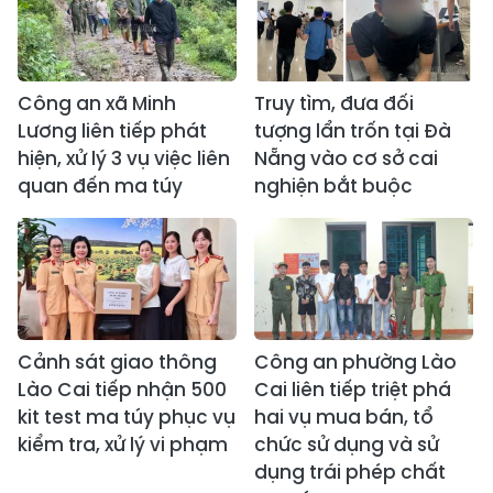
Công an xã Minh
Truy tìm, đưa đối
Lương liên tiếp phát
tượng lẩn trốn tại Đà
hiện, xử lý 3 vụ việc liên
Nẵng vào cơ sở cai
quan đến ma túy
nghiện bắt buộc
Cảnh sát giao thông
Công an phường Lào
Lào Cai tiếp nhận 500
Cai liên tiếp triệt phá
kit test ma túy phục vụ
hai vụ mua bán, tổ
kiểm tra, xử lý vi phạm
chức sử dụng và sử
dụng trái phép chất