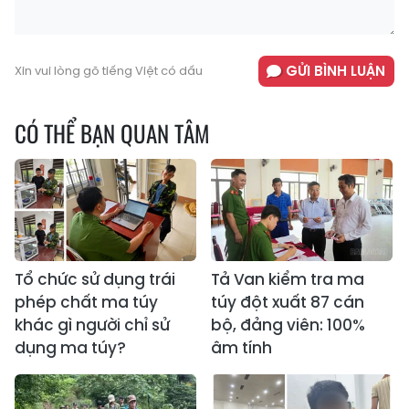
GỬI BÌNH LUẬN
Xin vui lòng gõ tiếng Việt có dấu
CÓ THỂ BẠN QUAN TÂM
Tổ chức sử dụng trái
Tả Van kiểm tra ma
phép chất ma túy
túy đột xuất 87 cán
khác gì người chỉ sử
bộ, đảng viên: 100%
dụng ma túy?
âm tính