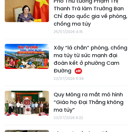
Phó Thủ tướng Phạm Thị
Thanh Trà làm Trưởng Ban
Chỉ đạo quốc gia về phòng,
chống ma túy
25/07/2026 4:15
Xây “lá chắn” phòng, chống
ma túy từ sức mạnh đại
đoàn kết ở phường Cam
Đường
23/07/2026 11:39
Quy Mông ra mắt mô hình
“Giáo họ Đại Thắng không
ma túy”
23/07/2026 8:22