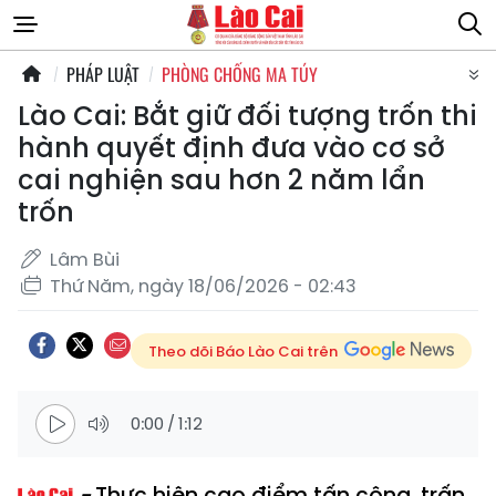
PHÁP LUẬT
PHÒNG CHỐNG MA TÚY
Lào Cai: Bắt giữ đối tượng trốn thi
hành quyết định đưa vào cơ sở
cai nghiện sau hơn 2 năm lẩn
trốn
Lâm Bùi
Thứ Năm, ngày 18/06/2026 - 02:43
Theo dõi Báo Lào Cai trên
0:00
/
1:12
Thực hiện cao điểm tấn công, trấn