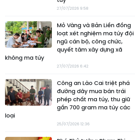
27/07/2026 9:58
Mỏ Vàng và Bản Liền đồng
loạt xét nghiệm ma túy đội
ngũ cán bộ, công chức,
quyết tâm xây dựng xã
không ma túy
27/07/2026 6:42
Công an Lào Cai triệt phá
đường dây mua bán trái
phép chất ma túy, thu giữ
gần 700 gram ma túy các
loại
25/07/2026 12:36