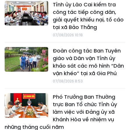
Tỉnh ủy Lào Cai kiểm tra
công tác tiếp công dân,
giải quyết khiếu nại, tố cáo
tại xã Bảo Thắng
07/08/2026 10:18
Đoàn công tác Ban Tuyên
giáo và Dân vận Tỉnh ủy
khảo sát các mô hình “Dân
vận khéo” tại xã Gia Phú
07/08/2026 8:53
Phó Trưởng Ban Thường
trực Ban Tổ chức Tỉnh ủy
làm việc với Đảng ủy xã
Khánh Hòa về nhiệm vụ
những tháng cuối năm