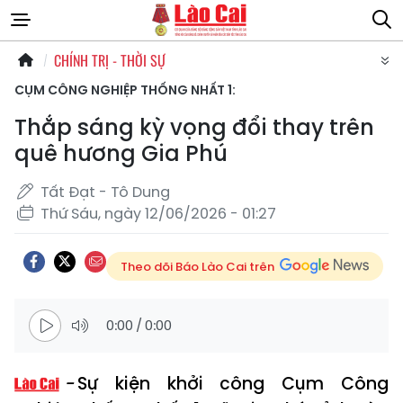
CHÍNH TRỊ - THỜI SỰ
CỤM CÔNG NGHIỆP THỐNG NHẤT 1:
Thắp sáng kỳ vọng đổi thay trên
quê hương Gia Phú
Tất Đạt - Tô Dung
Thứ Sáu, ngày 12/06/2026 - 01:27
Theo dõi Báo Lào Cai trên
0:00
/
0:00
Sự kiện khởi công Cụm Công