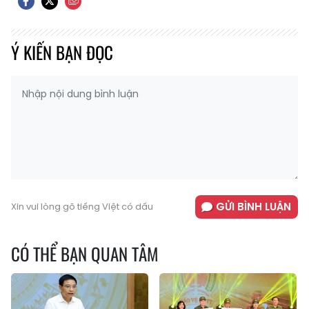
Ý KIẾN BẠN ĐỌC
GỬI BÌNH LUẬN
Xin vui lòng gõ tiếng Việt có dấu
CÓ THỂ BẠN QUAN TÂM