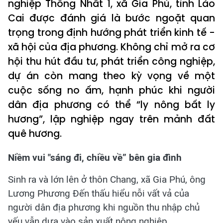
nghiệp Thống Nhất 1, xã Gia Phú, tỉnh Lào
Cai được đánh giá là bước ngoặt quan
trọng trong định hướng phát triển kinh tế -
xã hội của địa phương. Không chỉ mở ra cơ
hội thu hút đầu tư, phát triển công nghiệp,
dự án còn mang theo kỳ vọng về một
cuộc sống no ấm, hạnh phúc khi người
dân địa phương có thể “ly nông bất ly
hương”, lập nghiệp ngay trên mảnh đất
quê hương.
Niềm vui "sáng đi, chiều về” bên gia đình
Sinh ra và lớn lên ở thôn Chang, xã Gia Phú, ông
Lương Phương Đến thấu hiểu nỗi vất vả của
người dân địa phương khi nguồn thu nhập chủ
yếu vẫn dựa vào sản xuất nông nghiệp.