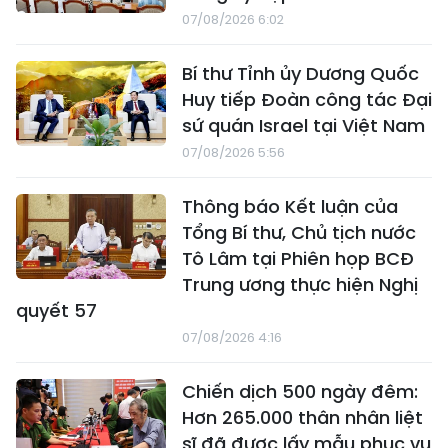
07/08/2026 6:02
Bí thư Tỉnh ủy Dương Quốc
Huy tiếp Đoàn công tác Đại
sứ quán Israel tại Việt Nam
07/08/2026 5:56
Thông báo Kết luận của
Tổng Bí thư, Chủ tịch nước
Tô Lâm tại Phiên họp BCĐ
Trung ương thực hiện Nghị
quyết 57
07/08/2026 4:16
Chiến dịch 500 ngày đêm:
Hơn 265.000 thân nhân liệt
sĩ đã được lấy mẫu phục vụ