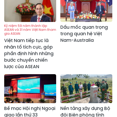
Kỷ niệm 59 năm thành lập
Dấu mốc quan trọng
ASEAN và 31 năm Việt Nam tham
trong quan hệ Việt
gia ASEAN:
Nam-Australia
Việt Nam tiếp tục là
nhân tố tích cực, góp
phần định hình những
bước chuyển chiến
lược của ASEAN
Bế mạc Hội nghị Ngoại
Nền tảng xây dựng Bộ
giao lần thứ 33
đội Biên phòng tỉnh