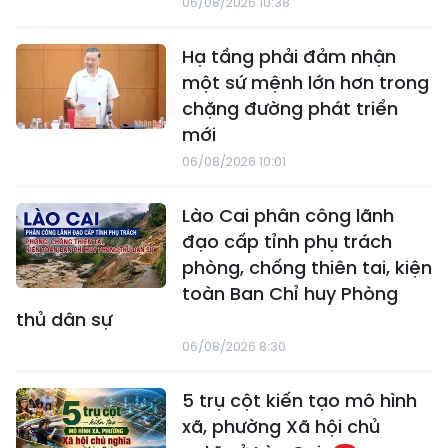
06/08/2026 10:38
Hạ tầng phải đảm nhận
một sứ mệnh lớn hơn trong
chặng đường phát triển
mới
06/08/2026 10:01
Lào Cai phân công lãnh
đạo cấp tỉnh phụ trách
phòng, chống thiên tai, kiện
toàn Ban Chỉ huy Phòng
thủ dân sự
06/08/2026 8:30
5 trụ cột kiến tạo mô hình
xã, phường Xã hội chủ