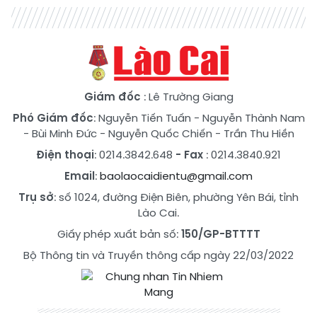
Giám đốc
: Lê Trường Giang
Phó Giám đốc
:
Nguyễn Tiến Tuấn
-
Nguyễn Thành Nam
-
Bùi Minh Đức
-
Nguyễn Quốc Chiến
-
Trần Thu Hiền
Điện thoại
: 0214.3842.648
- Fax
: 0214.3840.921
Email
:
baolaocaidientu@gmail.com
Trụ sở
: số 1024, đường Điện Biên, phường Yên Bái, tỉnh
Lào Cai.
Giấy phép xuất bản số:
150/GP-BTTTT
Bộ Thông tin và Truyền thông cấp ngày 22/03/2022