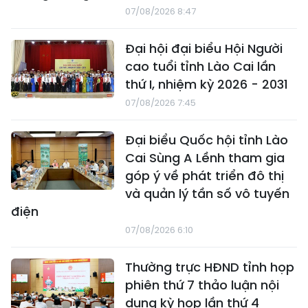
07/08/2026 8:47
Đại hội đại biểu Hội Người
cao tuổi tỉnh Lào Cai lần
thứ I, nhiệm kỳ 2026 - 2031
07/08/2026 7:45
Đại biểu Quốc hội tỉnh Lào
Cai Sùng A Lềnh tham gia
góp ý về phát triển đô thị
và quản lý tần số vô tuyến
điện
07/08/2026 6:10
Thường trực HĐND tỉnh họp
phiên thứ 7 thảo luận nội
dung kỳ họp lần thứ 4