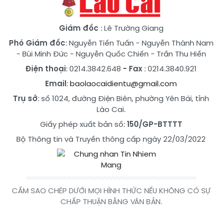
Giám đốc
: Lê Trường Giang
Phó Giám đốc
:
Nguyễn Tiến Tuấn
-
Nguyễn Thành Nam
-
Bùi Minh Đức
-
Nguyễn Quốc Chiến
-
Trần Thu Hiền
Điện thoại
: 0214.3842.648
- Fax
: 0214.3840.921
Email
:
baolaocaidientu@gmail.com
Trụ sở
: số 1024, đường Điện Biên, phường Yên Bái, tỉnh
Lào Cai.
Giấy phép xuất bản số:
150/GP-BTTTT
Bộ Thông tin và Truyền thông cấp ngày 22/03/2022
CẤM SAO CHÉP DƯỚI MỌI HÌNH THỨC NẾU KHÔNG CÓ SỰ
CHẤP THUẬN BẰNG VĂN BẢN.