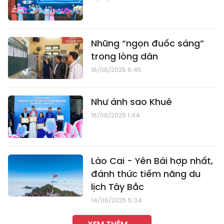
Những “ngọn đuốc sáng”
trong lòng dân
16/06/2025 6:45
Như ánh sao Khuê
16/06/2025 1:44
Lào Cai - Yên Bái hợp nhất,
đánh thức tiềm năng du
lịch Tây Bắc
14/06/2025 5:34