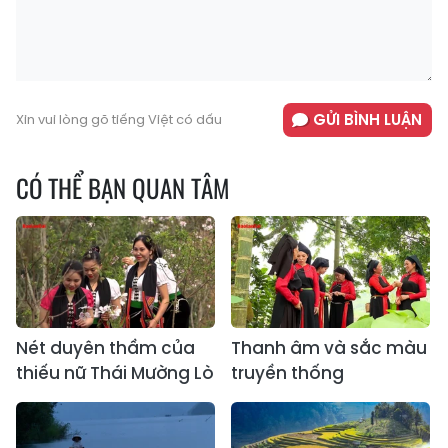
GỬI BÌNH LUẬN
Xin vui lòng gõ tiếng Việt có dấu
CÓ THỂ BẠN QUAN TÂM
Nét duyên thầm của
Thanh âm và sắc màu
thiếu nữ Thái Mường Lò
truyền thống