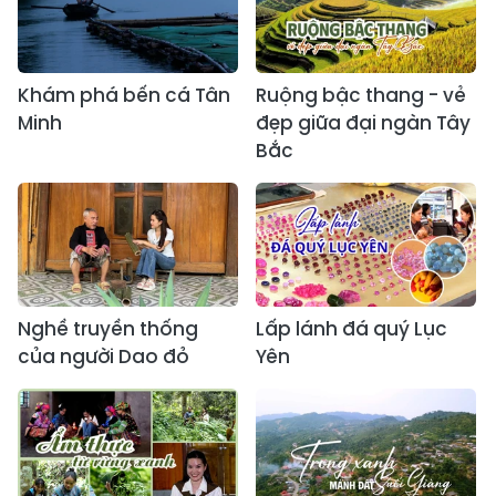
Khám phá bến cá Tân
Ruộng bậc thang - vẻ
Minh
đẹp giữa đại ngàn Tây
Bắc
Nghề truyền thống
Lấp lánh đá quý Lục
của người Dao đỏ
Yên