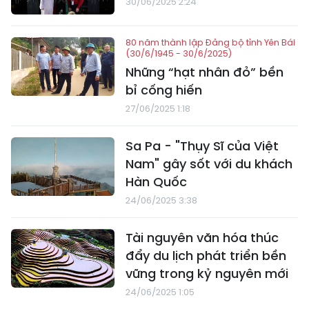
30/06/2025 2:24
80 năm thành lập Đảng bộ tỉnh Yên Bái
(30/6/1945 - 30/6/2025)
Những “hạt nhân đỏ” bền
bỉ cống hiến
27/06/2025 1:18
Sa Pa - "Thụy Sĩ của Việt
Nam" gây sốt với du khách
Hàn Quốc
24/06/2025 3:38
Tài nguyên văn hóa thúc
đẩy du lịch phát triển bền
vững trong kỷ nguyên mới
24/06/2025 1:05