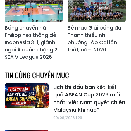
Bóng chuyền nữ
Bế mạc Giải bóng đá
Philippines thắng dễ
Thanh thiếu nhi
Indonesia 3-1, giành
phường Lào Cai lần
ngôi Á quân chặng 2
thứ I, năm 2026
SEA V.League 2026
TIN CÙNG CHUYÊN MỤC
Lịch thi đấu bán kết, kết
quả ASEAN Cup 2026 mới
nhất: Việt Nam quyết chiến
Malaysia khi nào?
09/08/2026 1:26