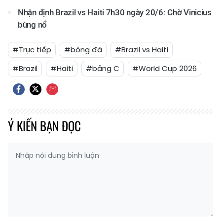
Nhận định Brazil vs Haiti 7h30 ngày 20/6: Chờ Vinicius
bùng nổ
#Trực tiếp
#bóng đá
#Brazil vs Haiti
#Brazil
#Haiti
#bảng C
#World Cup 2026
Ý KIẾN BẠN ĐỌC