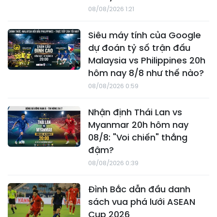
08/08/2026 1:21
Siêu máy tính của Google
dự đoán tỷ số trận đấu
Malaysia vs Philippines 20h
hôm nay 8/8 như thế nào?
08/08/2026 0:59
Nhận định Thái Lan vs
Myanmar 20h hôm nay
08/8: "Voi chiến" thắng
đậm?
08/08/2026 0:39
Đình Bắc dẫn đầu danh
sách vua phá lưới ASEAN
Cup 2026