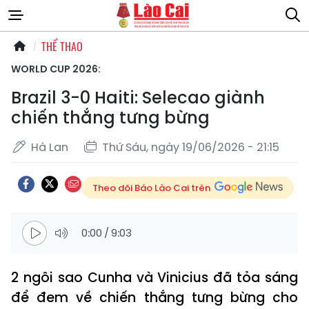
THỂ THAO
WORLD CUP 2026:
Brazil 3-0 Haiti: Selecao giành
chiến thắng tưng bừng
Hà Lan
Thứ Sáu, ngày 19/06/2026 - 21:15
Theo dõi Báo Lào Cai trên
0:00
/
9:03
2 ngôi sao Cunha và Vinicius đã tỏa sáng
để đem về chiến thắng tưng bừng cho