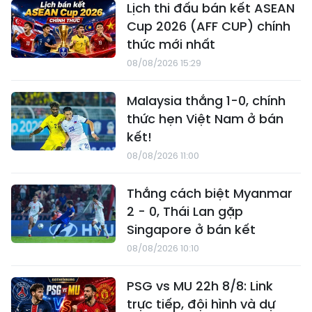
Lịch thi đấu bán kết ASEAN
Cup 2026 (AFF CUP) chính
thức mới nhất
08/08/2026 15:29
Malaysia thắng 1-0, chính
thức hẹn Việt Nam ở bán
kết!
08/08/2026 11:00
Thắng cách biệt Myanmar
2 - 0, Thái Lan gặp
Singapore ở bán kết
08/08/2026 10:10
PSG vs MU 22h 8/8: Link
trực tiếp, đội hình và dự