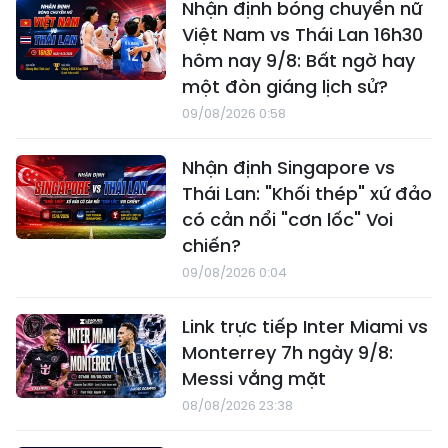
Nhận định bóng chuyền nữ
Việt Nam vs Thái Lan 16h30
hôm nay 9/8: Bất ngờ hay
một đòn giáng lịch sử?
09/08/2026 0:58
Nhận định Singapore vs
Thái Lan: "Khối thép" xứ đảo
có cản nổi "cơn lốc" Voi
chiến?
09/08/2026 0:04
Link trực tiếp Inter Miami vs
Monterrey 7h ngày 9/8:
Messi vắng mặt
08/08/2026 23:38