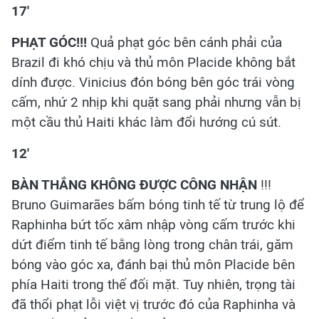
17'
PHẠT GÓC!!!
Quả phạt góc bên cánh phải của
Brazil đi khó chịu và thủ môn Placide không bắt
dính được. Vinicius đón bóng bên góc trái vòng
cấm, nhứ 2 nhịp khi quặt sang phải nhưng vẫn bị
một cầu thủ Haiti khác làm đổi hướng cú sút.
12'
BÀN THẮNG KHÔNG ĐƯỢC CÔNG NHẬN
!!!
Bruno Guimarães bấm bóng tinh tế từ trung lộ để
Raphinha bứt tốc xâm nhập vòng cấm trước khi
dứt điểm tinh tế bằng lòng trong chân trái, găm
bóng vào góc xa, đánh bại thủ môn Placide bên
phía Haiti trong thế đối mặt. Tuy nhiên, trọng tài
đã thổi phạt lỗi việt vị trước đó của Raphinha và