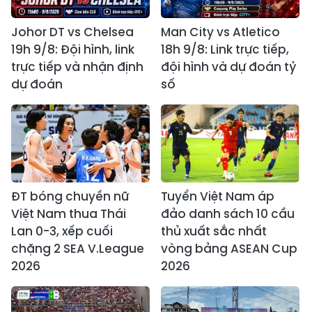
Johor DT vs Chelsea
Man City vs Atletico
19h 9/8: Đội hình, link
18h 9/8: Link trực tiếp,
trực tiếp và nhận định
đội hình và dự đoán tỷ
dự đoán
số
ĐT bóng chuyền nữ
Tuyển Việt Nam áp
Việt Nam thua Thái
đảo danh sách 10 cầu
Lan 0-3, xếp cuối
thủ xuất sắc nhất
chặng 2 SEA V.League
vòng bảng ASEAN Cup
2026
2026