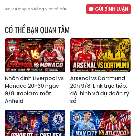
GỬI BÌNH LUẬN
Xin vui lòng gõ tiếng Việt có dấu
CÓ THỂ BẠN QUAN TÂM
Nhận định Liverpool vs
Arsenal vs Dortmund
Monaco 20h30 ngày
20h 9/8: Link trực tiếp,
9/8: Iraola ra mắt
đội hình và dự đoán tỷ
Anfield
số