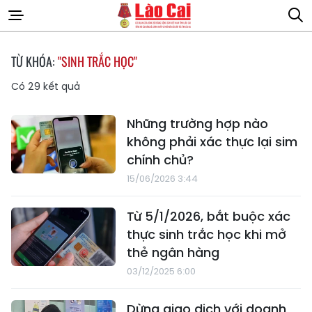
TỪ KHÓA:
"SINH TRẮC HỌC"
Có
29
kết quả
Những trường hợp nào
không phải xác thực lại sim
chính chủ?
15/06/2026 3:44
Từ 5/1/2026, bắt buộc xác
thực sinh trắc học khi mở
thẻ ngân hàng
03/12/2025 6:00
Dừng giao dịch với doanh