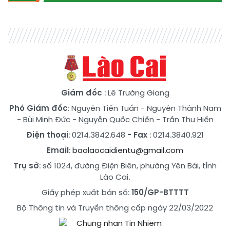
Giám đốc
: Lê Trường Giang
Phó Giám đốc
:
Nguyễn Tiến Tuấn
-
Nguyễn Thành Nam
-
Bùi Minh Đức
-
Nguyễn Quốc Chiến
-
Trần Thu Hiền
Điện thoại
: 0214.3842.648
- Fax
: 0214.3840.921
Email
:
baolaocaidientu@gmail.com
Trụ sở
: số 1024, đường Điện Biên, phường Yên Bái, tỉnh
Lào Cai.
Giấy phép xuất bản số:
150/GP-BTTTT
Bộ Thông tin và Truyền thông cấp ngày 22/03/2022