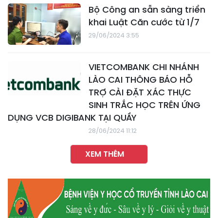
Bộ Công an sẵn sàng triển
khai Luật Căn cước từ 1/7
29/06/2024 3:55
VIETCOMBANK CHI NHÁNH
LÀO CAI THÔNG BÁO HỖ
TRỢ CÀI ĐẶT XÁC THỰC
SINH TRẮC HỌC TRÊN ỨNG
DỤNG VCB DIGIBANK TẠI QUẦY
28/06/2024 11:12
XEM THÊM