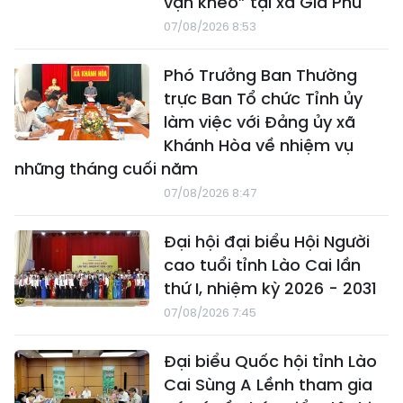
vận khéo” tại xã Gia Phú
07/08/2026 8:53
Phó Trưởng Ban Thường
trực Ban Tổ chức Tỉnh ủy
làm việc với Đảng ủy xã
Khánh Hòa về nhiệm vụ
những tháng cuối năm
07/08/2026 8:47
Đại hội đại biểu Hội Người
cao tuổi tỉnh Lào Cai lần
thứ I, nhiệm kỳ 2026 - 2031
07/08/2026 7:45
Đại biểu Quốc hội tỉnh Lào
Cai Sùng A Lềnh tham gia