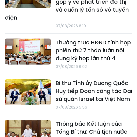
góp ý về phát triển đô thị
và quản lý tần số vô tuyến
điện
07/08/2026 6:10
Thường trực HĐND tỉnh họp
phiên thứ 7 thảo luận nội
dung kỳ họp lần thứ 4
07/08/2026 6:02
Bí thư Tỉnh ủy Dương Quốc
Huy tiếp Đoàn công tác Đại
sứ quán Israel tại Việt Nam
07/08/2026 5:56
Thông báo Kết luận của
Tổng Bí thư, Chủ tịch nước