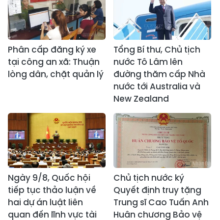
Phân cấp đăng ký xe
Tổng Bí thư, Chủ tịch
tại công an xã: Thuận
nước Tô Lâm lên
lòng dân, chặt quản lý
đường thăm cấp Nhà
nước tới Australia và
New Zealand
Ngày 9/8, Quốc hội
Chủ tịch nước ký
tiếp tục thảo luận về
Quyết định truy tặng
hai dự án luật liên
Trung sĩ Cao Tuấn Anh
quan đến lĩnh vực tài
Huân chương Bảo vệ