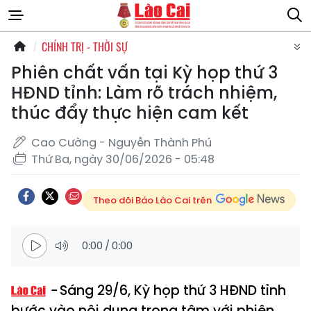
CHÍNH TRỊ - THỜI SỰ
Phiên chất vấn tại Kỳ họp thứ 3
HĐND tỉnh: Làm rõ trách nhiệm,
thúc đẩy thực hiện cam kết
Cao Cường - Nguyễn Thành Phú
Thứ Ba, ngày 30/06/2026 - 05:48
Theo dõi Báo Lào Cai trên
0:00
/
0:00
Sáng 29/6, Kỳ họp thứ 3 HĐND tỉnh
bước vào nội dung trọng tâm với phiên