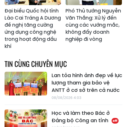
Đại biểu Quốc hội tỉnh
Phó Thủ tướng Nguyễn
Lào Cai Tráng A Dương
Văn Thắng: Xử lý đến
đề nghị tăng cường
cùng các vướng mắc,
ứng dụng công nghệ
không đẩy doanh
trong hoạt động dầu
nghiệp đi vòng
khí
TIN CÙNG CHUYÊN MỤC
Lan tỏa hình ảnh đẹp về lực
lượng tham gia bảo vệ
ANTT ở cơ sở trên cả nước
08/08/2026 4:03
Học và làm theo Bác ở
Đảng bộ Công an tỉnh