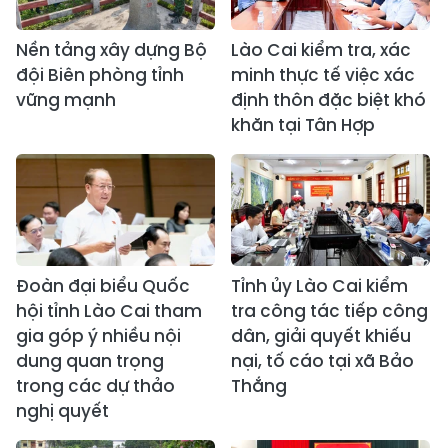
Nền tảng xây dựng Bộ
Lào Cai kiểm tra, xác
đội Biên phòng tỉnh
minh thực tế việc xác
vững mạnh
định thôn đặc biệt khó
khăn tại Tân Hợp
Đoàn đại biểu Quốc
Tỉnh ủy Lào Cai kiểm
hội tỉnh Lào Cai tham
tra công tác tiếp công
gia góp ý nhiều nội
dân, giải quyết khiếu
dung quan trọng
nại, tố cáo tại xã Bảo
trong các dự thảo
Thắng
nghị quyết