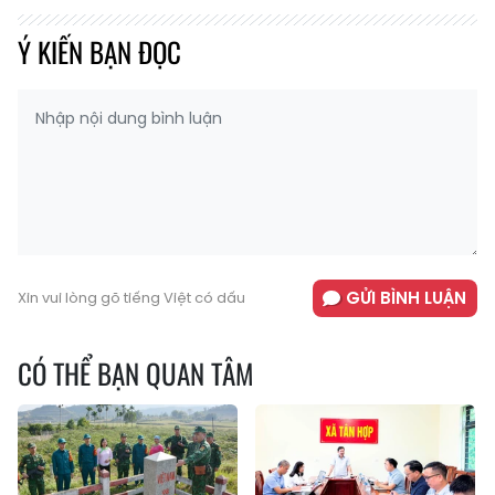
Ý KIẾN BẠN ĐỌC
GỬI BÌNH LUẬN
Xin vui lòng gõ tiếng Việt có dấu
CÓ THỂ BẠN QUAN TÂM