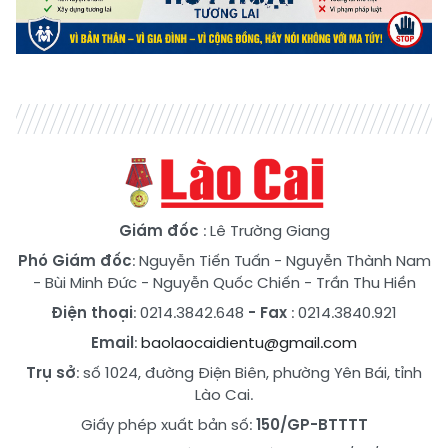
Giám đốc
: Lê Trường Giang
Phó Giám đốc
:
Nguyễn Tiến Tuấn
-
Nguyễn Thành Nam
-
Bùi Minh Đức
-
Nguyễn Quốc Chiến
-
Trần Thu Hiền
Điện thoại
: 0214.3842.648
- Fax
: 0214.3840.921
Email
:
baolaocaidientu@gmail.com
Trụ sở
: số 1024, đường Điện Biên, phường Yên Bái, tỉnh
Lào Cai.
Giấy phép xuất bản số:
150/GP-BTTTT