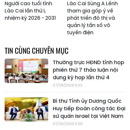
Người cao tuổi tỉnh
Lào Cai Sùng A Lềnh
Lào Cai lần thứ I,
tham gia góp ý về
nhiệm kỳ 2026 - 2031
phát triển đô thị và
quản lý tần số vô
tuyến điện
TIN CÙNG CHUYÊN MỤC
Thường trực HĐND tỉnh họp
phiên thứ 7 thảo luận nội
dung kỳ họp lần thứ 4
07/08/2026 6:02
Bí thư Tỉnh ủy Dương Quốc
Huy tiếp Đoàn công tác Đại
sứ quán Israel tại Việt Nam
07/08/2026 5:56