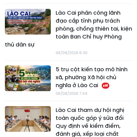
Lào Cai phân công lãnh
đạo cấp tỉnh phụ trách
phòng, chống thiên tai, kiện
toàn Ban Chỉ huy Phòng
thủ dân sự
06/08/2026 8:30
5 trụ cột kiến tạo mô hình
xã, phường Xã hội chủ
nghĩa ở Lào Cai
06/08/2026 7:34
Lào Cai tham dự hội nghị
toàn quốc góp ý sửa đổi
Quy định về kiểm điểm,
đánh giá, xếp loại chất