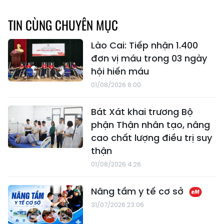
TIN CÙNG CHUYÊN MỤC
Lào Cai: Tiếp nhận 1.400
đơn vị máu trong 03 ngày
hội hiến máu
01/08/2026 8:00
Bát Xát khai trương Bộ
phận Thận nhân tạo, nâng
cao chất lượng điều trị suy
thận
01/08/2026 4:26
Nâng tầm y tế cơ sở
31/07/2026 23:06