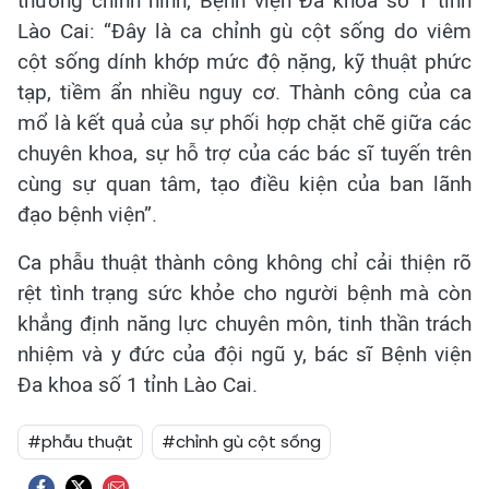
thương chỉnh hình, Bệnh viện Đa khoa số 1 tỉnh
Lào Cai: “Đây là ca chỉnh gù cột sống do viêm
cột sống dính khớp mức độ nặng, kỹ thuật phức
tạp, tiềm ẩn nhiều nguy cơ. Thành công của ca
mổ là kết quả của sự phối hợp chặt chẽ giữa các
chuyên khoa, sự hỗ trợ của các bác sĩ tuyến trên
cùng sự quan tâm, tạo điều kiện của ban lãnh
đạo bệnh viện”.
Ca phẫu thuật thành công không chỉ cải thiện rõ
rệt tình trạng sức khỏe cho người bệnh mà còn
khẳng định năng lực chuyên môn, tinh thần trách
nhiệm và y đức của đội ngũ y, bác sĩ Bệnh viện
Đa khoa số 1 tỉnh Lào Cai.
#phẫu thuật
#chỉnh gù cột sống