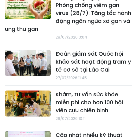
Phòng chống viêm gan
virus (28/7): Tăng tốc hành
động ngăn ngừa xơ gan và
ung thư gan
28/07/2026 3:04
Đoàn giám sát Quốc hội
khảo sát hoạt động trạm y
tế cơ sở tại Lào Cai
27/07/2026 11:45
Khám, tư vấn sức khỏe
miễn phí cho hơn 100 hội
viên cựu chiến binh
26/07/2026 10:11
Cập nhật nhiều kỹ thuật