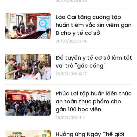
30/07/2026 8:33
Lào Cai tăng cường tập
huấn tiêm vắc xin viêm gan
B cho y tế cơ sở
30/07/2026 3:46
Để tuyến y tế cơ sở làm tốt
vai trò "gác cổng"
29/07/2026 10:17
Phúc Lợi tập huấn kiến thức
an toàn thực phẩm cho
gần 100 học viên
29/07/2026 4:11
Hưởng ứng Ngày Thế giới