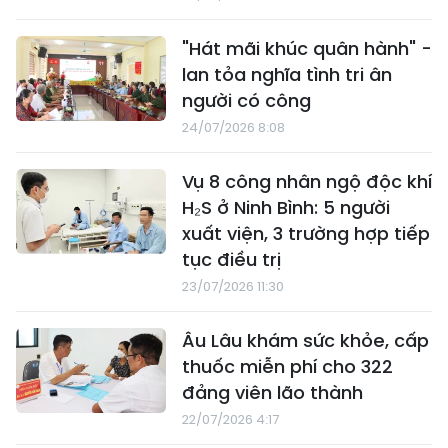
"Hát mãi khúc quân hành" -
lan tỏa nghĩa tình tri ân
người có công
24/07/2026 8:08
Vụ 8 công nhân ngộ độc khí
H₂S ở Ninh Bình: 5 người
xuất viện, 3 trường hợp tiếp
tục điều trị
23/07/2026 11:30
Âu Lâu khám sức khỏe, cấp
thuốc miễn phí cho 322
đảng viên lão thành
22/07/2026 4:17