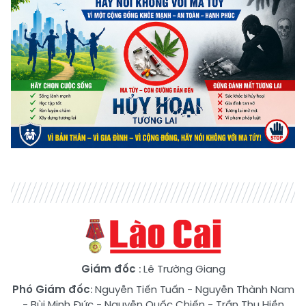
Giám đốc
: Lê Trường Giang
Phó Giám đốc
:
Nguyễn Tiến Tuấn
-
Nguyễn Thành Nam
-
Bùi Minh Đức
-
Nguyễn Quốc Chiến
-
Trần Thu Hiền