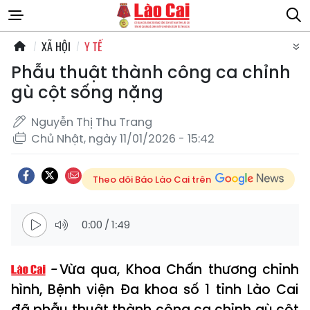
XÃ HỘI
Y TẾ
Phẫu thuật thành công ca chỉnh
gù cột sống nặng
Nguyễn Thị Thu Trang
Chủ Nhật, ngày 11/01/2026 - 15:42
Theo dõi Báo Lào Cai trên
0:00
/
1:49
Vừa qua, Khoa Chấn thương chỉnh
hình, Bệnh viện Đa khoa số 1 tỉnh Lào Cai
đã phẫu thuật thành công ca chỉnh gù cột