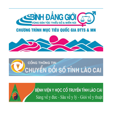
Xã Mường
Xã Dền Sáng
Hum
Xã Y Tý
Xã A Mú Sung
Xã Trịnh Tường
Xã Nậm Chày
Xã Bản Xèo
Xã Bát Xát
Xã Võ Lao
Xã Khánh Yên
Xã Văn Bàn
Xã Dương Quỳ
Xã Chiềng Ken
Xã Minh Lương
Xã Nậm Chảy
Xã Bảo Yên
Xã Nghĩa Đô
Xã Thượng Hà
Xã Xuân Hòa
Xã Phúc Khánh
Xã Bảo Hà
Xã Mường Bo