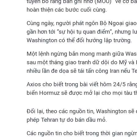
tuyên bố rằng bản ghi nhớ (MOU) “về cơ b
hoàn thiện các bước cuối cùng.
Cùng ngày, người phát ngôn Bộ Ngoại giao 
gần hơn tới “sự hội tụ quan điểm”, nhưng l
Washington có thể đổi hướng lập trường.
Một lệnh ngừng bắn mong manh giữa Washi
sau một tháng giao tranh dữ dội do Mỹ và 
nhiều lần đe dọa sẽ tái tấn công Iran nếu 
Axios cho biết trong bài viết hôm 24/5 rằn
biển Hormuz sẽ được mở lại cho mọi tàu th
Đổi lại, theo các nguồn tin, Washington sẽ
phép Tehran tự do bán dầu mỏ.
Các nguồn tin cho biết trong thời gian ngừn