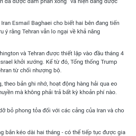
ản đã được đàm phán xong” và hiện đang được
Iran Esmail Baghaei cho biết hai bên đang tiến
ưu ý rằng Tehran vẫn lo ngại về khả năng
ngton và Tehran được thiết lập vào đầu tháng 4
Israel khởi xướng. Kể từ đó, Tổng thống Trump
Tehran từ chối nhượng bộ.
g, theo bản ghi nhớ, hoạt động hàng hải qua eo
uyền mà không phải trả bất kỳ khoản phí nào.
 dỡ bỏ phong tỏa đối với các cảng của Iran và cho
g bắn kéo dài hai tháng - có thể tiếp tục được gia