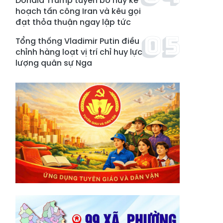
Donald Trump tuyên bố hủy kế
hoạch tấn công Iran và kêu gọi
đạt thỏa thuận ngay lập tức
Tổng thống Vladimir Putin điều
chỉnh hàng loạt vị trí chỉ huy lực
lượng quân sự Nga