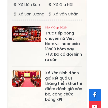
Xã Liên Sơn
Xã Gia Hội
Xã Sơn Lương
Xã Văn Chấn
Xã Thượng
Xã Chấn Thịnh
SEA V.Cup 2026
Bằng La
Trực tiếp bóng
chuyền nữ Việt
Xã Phong Dụ
Xã Nghĩa Tâm
Nam vs Indonesia
Hạ
13h00 hôm nay
Xã Châu Quế
Xã Lâm Giang
7/8: Đã có đội hình
ra sân
Xã Đông
Xã Tân Hợp
Cuông
Xã Yên Bình đánh
Xã Mậu A
Xã Xuân Ái
giá kết quả 01
tháng triển khai thí
Xã Lâm
điểm đánh giá cán
Xã Mỏ Vàng
Thượng
bộ, công chức
bằng KPI
Xã Lục Yên
Xã Tân Lĩnh