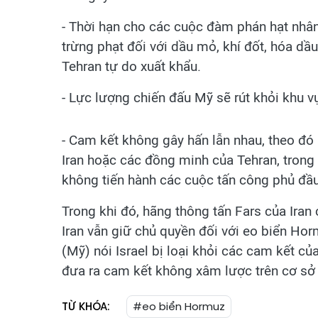
- Thời hạn cho các cuộc đàm phán hạt nhân 
trừng phạt đối với dầu mỏ, khí đốt, hóa dầ
Tehran tự do xuất khẩu.
- Lực lượng chiến đấu Mỹ sẽ rút khỏi khu v
- Cam kết không gây hấn lẫn nhau, theo đ
Iran hoặc các đồng minh của Tehran, trong
không tiến hành các cuộc tấn công phủ đ
Trong khi đó, hãng thông tấn Fars của Iran
Iran vẫn giữ chủ quyền đối với eo biển Ho
(Mỹ) nói Israel bị loại khỏi các cam kết củ
đưa ra cam kết không xâm lược trên cơ sở c
TỪ KHÓA:
#eo biển Hormuz