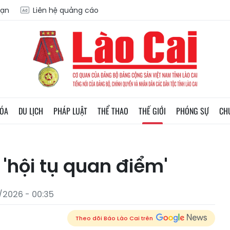
oạn
Liên hệ quảng cáo
HÓA
DU LỊCH
PHÁP LUẬT
THỂ THAO
THẾ GIỚI
PHÓNG SỰ
CH
 'hội tụ quan điểm'
/2026 - 00:35
Theo dõi Báo Lào Cai trên