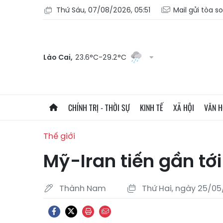
Thứ Sáu, 07/08/2026, 05:51
Mail gửi tòa s
Lào Cai,
23.6°C-29.2°C
CHÍNH TRỊ - THỜI SỰ
KINH TẾ
XÃ HỘI
VĂN 
Thế giới
Mỹ-Iran tiến gần tới
Thành Nam
Thứ Hai, ngày 25/05