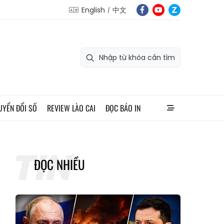
English
中文
UYỂN ĐỔI SỐ
REVIEW LÀO CAI
ĐỌC BÁO IN
ĐỌC NHIỀU