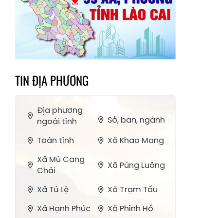
TIN ĐỊA PHƯƠNG
Địa phương
Sở, ban, ngành
ngoài tỉnh
Toàn tỉnh
Xã Khao Mang
Xã Mù Cang
Xã Púng Luông
Chải
Xã Tú Lệ
Xã Trạm Tấu
Xã Hạnh Phúc
Xã Phình Hồ