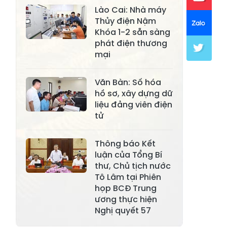
Xã Khánh Hòa
Xã Phúc Lợi
Lào Cai: Nhà máy
Thủy điện Nậm
Xã Mường Lai
Xã Cảm Nhân
Khóa 1-2 sẵn sàng
phát điện thương
Xã Yên Thành
Xã Thác Bà
mại
Xã Yên Bình
Xã Bảo Ái
Văn Bàn: Số hóa
Xã Hưng
Xã Trấn Yên
hồ sơ, xây dựng dữ
Khánh
liệu đảng viên điện
tử
Xã Lương
Xã Việt Hồng
Thịnh
Thông báo Kết
Xã Quy Mông
Xã Cốc San
luận của Tổng Bí
thư, Chủ tịch nước
Xã Hợp Thành
Xã Phong Hải
Tô Lâm tại Phiên
họp BCĐ Trung
Xã Xuân
Xã Bảo Thắng
ương thực hiện
Quang
Nghị quyết 57
Xã Tằng Loỏng
Xã Gia Phú