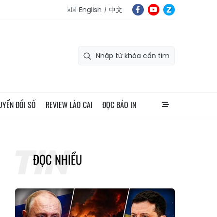
English
中文
UYỂN ĐỔI SỐ
REVIEW LÀO CAI
ĐỌC BÁO IN
ĐỌC NHIỀU