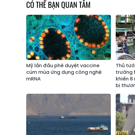
CÓ THỂ BẠN QUAN TÂM
Mỹ lần đầu phê duyệt vaccine
Thủ tướ
cúm mùa ứng dụng công nghệ
trường 
mRNA
khiến 8
bị thươ