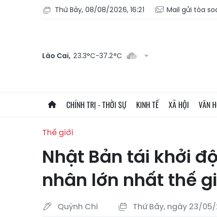
Thứ Bảy, 08/08/2026, 16:21
Mail gửi tòa s
Lào Cai,
23.3°C-37.2°C
CHÍNH TRỊ - THỜI SỰ
KINH TẾ
XÃ HỘI
VĂN 
Thế giới
Nhật Bản tái khởi đ
nhân lớn nhất thế gi
Quỳnh Chi
Thứ Bảy, ngày 23/05/