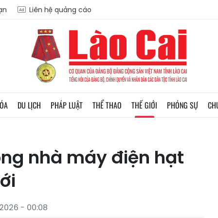
oạn
Liên hệ quảng cáo
HÓA
DU LỊCH
PHÁP LUẬT
THỂ THAO
THẾ GIỚI
PHÓNG SỰ
CH
ộng nhà máy điện hạt
ới
2026 - 00:08