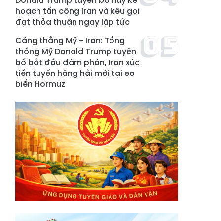
Donald Trump tuyên bố hủy kế
hoạch tấn công Iran và kêu gọi
đạt thỏa thuận ngay lập tức
Căng thẳng Mỹ - Iran: Tổng
thống Mỹ Donald Trump tuyên
bố bắt đầu đàm phán, Iran xúc
tiến tuyến hàng hải mới tại eo
biển Hormuz