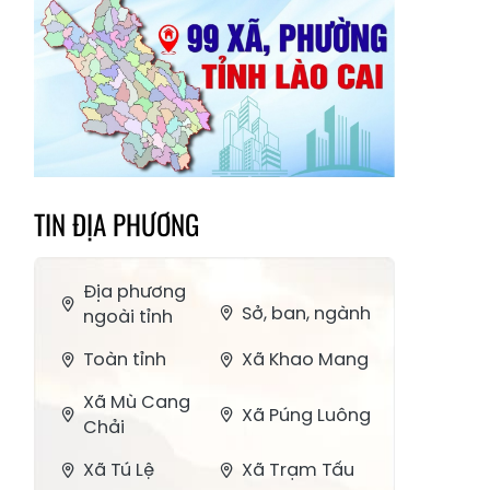
TIN ĐỊA PHƯƠNG
Địa phương
Sở, ban, ngành
ngoài tỉnh
Toàn tỉnh
Xã Khao Mang
Xã Mù Cang
Xã Púng Luông
Chải
Xã Tú Lệ
Xã Trạm Tấu