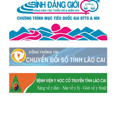
Xã Tằng Loỏng
Xã Gia Phú
Xã Mường
Xã Dền Sáng
Hum
Xã Y Tý
Xã A Mú Sung
Xã Trịnh Tường
Xã Nậm Chày
Xã Bản Xèo
Xã Bát Xát
Xã Võ Lao
Xã Khánh Yên
Xã Văn Bàn
Xã Dương Quỳ
Xã Chiềng Ken
Xã Minh Lương
Xã Nậm Chảy
Xã Bảo Yên
Xã Nghĩa Đô
Xã Thượng Hà
Xã Xuân Hòa
Xã Phúc Khánh