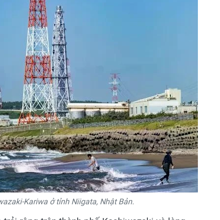
zaki-Kariwa ở tỉnh Niigata, Nhật Bản.