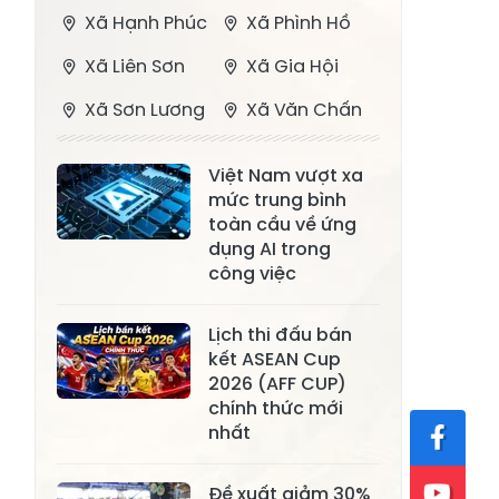
Xã Hạnh Phúc
Xã Phình Hồ
Xã Liên Sơn
Xã Gia Hội
Xã Sơn Lương
Xã Văn Chấn
Xã Thượng
Xã Chấn Thịnh
Việt Nam vượt xa
Bằng La
mức trung bình
Xã Phong Dụ
toàn cầu về ứng
Xã Nghĩa Tâm
Hạ
dụng AI trong
công việc
Xã Châu Quế
Xã Lâm Giang
Xã Đông
Lịch thi đấu bán
Xã Tân Hợp
kết ASEAN Cup
Cuông
2026 (AFF CUP)
Xã Mậu A
Xã Xuân Ái
chính thức mới
nhất
Xã Lâm
Xã Mỏ Vàng
Thượng
Đề xuất giảm 30%