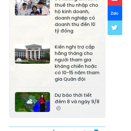
Xã Lục Yên
Xã Tân Lĩnh
thuế thu nhập cho
hộ kinh doanh,
Xã Khánh Hòa
Xã Phúc Lợi
doanh nghiệp có
doanh thu đến 10
Xã Mường Lai
Xã Cảm Nhân
tỷ đồng
Xã Yên Thành
Xã Thác Bà
Kiến nghị trợ cấp
Xã Yên Bình
Xã Bảo Ái
hằng tháng cho
người tham gia
Xã Hưng
Xã Trấn Yên
kháng chiến hoặc
Khánh
có 10-15 năm tham
gia Quân đội
Xã Lương
Xã Việt Hồng
Thịnh
Dự báo thời tiết
Xã Quy Mông
Xã Cốc San
đêm 8 và ngày 9/8
Xã Hợp Thành
Xã Phong Hải
Xã Xuân
Xã Bảo Thắng
Quang