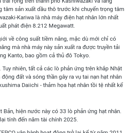
trải rộng trên thành phố Kashiwazaki và làng
ung tâm sản xuất dầu thô trước khi chuyển trọng tâm
wazaki-Kariwa là nhà máy điện hạt nhân lớn nhất
uất phát điện 8.212 Megawatt.
giới về công suất tiềm năng, mặc dù mới chỉ có
năng mà nhà máy này sản xuất ra được truyền tải
ng Kanto, bao gồm cả thủ đô Tokyo.
uy nhiên, tất cả các lò phản ứng trên khắp Nhật
động đất và sóng thần gây ra vụ tai nạn hạt nhân
ushima Daiichi - thảm họa hạt nhân tồi tệ nhất kể
 Bản, hiện nước này có 33 lò phản ứng hạt nhân.
lại tính đến năm tài chính 2025.
TEPCO vận hành hoạt động trở lại kể từ năm 2011.