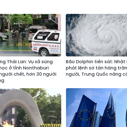
ng Thái Lan: Vụ xả súng
Bão Dolphin tiến sát: Nhật
học ở tỉnh Nonthaburi
phát lệnh sơ tán hàng tră
 người chết, hơn 30 người
người, Trung Quốc nâng c
ng