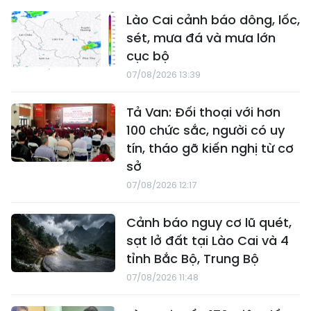
Lào Cai cảnh báo dông, lốc,
sét, mưa đá và mưa lớn
cục bộ
07/08/2026 13:39
Tả Van: Đối thoại với hơn
100 chức sắc, người có uy
tín, tháo gỡ kiến nghị từ cơ
sở
07/08/2026 12:17
Cảnh báo nguy cơ lũ quét,
sạt lở đất tại Lào Cai và 4
tỉnh Bắc Bộ, Trung Bộ
07/08/2026 11:48