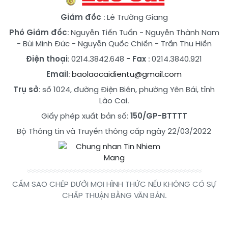
Giám đốc
: Lê Trường Giang
Phó Giám đốc
:
Nguyễn Tiến Tuấn
-
Nguyễn Thành Nam
-
Bùi Minh Đức
-
Nguyễn Quốc Chiến
-
Trần Thu Hiền
Điện thoại
: 0214.3842.648
- Fax
: 0214.3840.921
Email
:
baolaocaidientu@gmail.com
Trụ sở
: số 1024, đường Điện Biên, phường Yên Bái, tỉnh
Lào Cai.
Giấy phép xuất bản số:
150/GP-BTTTT
Bộ Thông tin và Truyền thông cấp ngày 22/03/2022
CẤM SAO CHÉP DƯỚI MỌI HÌNH THỨC NẾU KHÔNG CÓ SỰ
CHẤP THUẬN BẰNG VĂN BẢN.