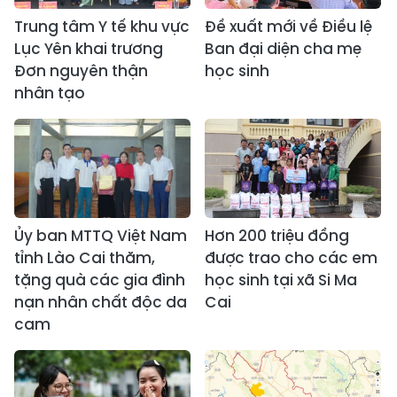
Trung tâm Y tế khu vực
Đề xuất mới về Điều lệ
Lục Yên khai trương
Ban đại diện cha mẹ
Đơn nguyên thận
học sinh
nhân tạo
Ủy ban MTTQ Việt Nam
Hơn 200 triệu đồng
tỉnh Lào Cai thăm,
được trao cho các em
tặng quà các gia đình
học sinh tại xã Si Ma
nạn nhân chất độc da
Cai
cam