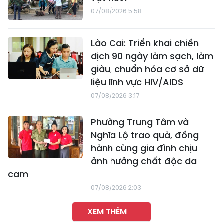
07/08/2026 5:58
Lào Cai: Triển khai chiến
dịch 90 ngày làm sạch, làm
giàu, chuẩn hóa cơ sở dữ
liệu lĩnh vực HIV/AIDS
07/08/2026 3:17
Phường Trung Tâm và
Nghĩa Lộ trao quà, đồng
hành cùng gia đình chịu
ảnh hưởng chất độc da
cam
07/08/2026 2:03
XEM THÊM