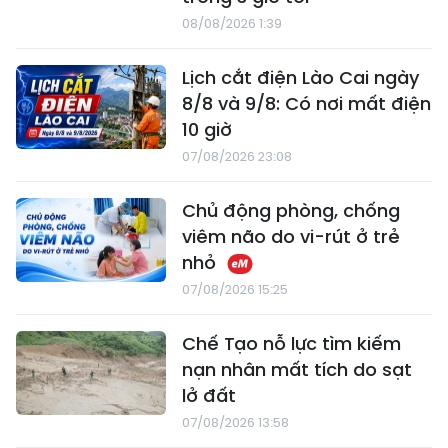
08/08/2026 1:39
Lịch cắt điện Lào Cai ngày
8/8 và 9/8: Có nơi mất điện
10 giờ
07/08/2026 23:08
Chủ động phòng, chống
viêm não do vi-rút ở trẻ
nhỏ
07/08/2026 15:25
Chế Tạo nỗ lực tìm kiếm
nạn nhân mất tích do sạt
lở đất
07/08/2026 13:58