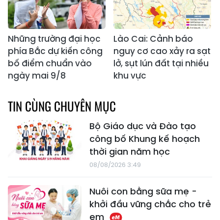
Những trường đại học
Lào Cai: Cảnh báo
phía Bắc dự kiến công
nguy cơ cao xảy ra sạt
bố điểm chuẩn vào
lở, sụt lún đất tại nhiều
ngày mai 9/8
khu vực
TIN CÙNG CHUYÊN MỤC
Bộ Giáo dục và Đào tạo
công bố Khung kế hoạch
thời gian năm học
08/08/2026 3:49
Nuôi con bằng sữa mẹ -
khởi đầu vững chắc cho trẻ
em