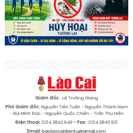
Giám đốc
: Lê Trường Giang
Phó Giám đốc
:
Nguyễn Tiến Tuấn
-
Nguyễn Thành Nam
-
Bùi Minh Đức
-
Nguyễn Quốc Chiến
-
Trần Thu Hiền
Điện thoại
: 0214.3842.648
- Fax
: 0214.3840.921
Email
:
baolaocaidientu@gmail.com