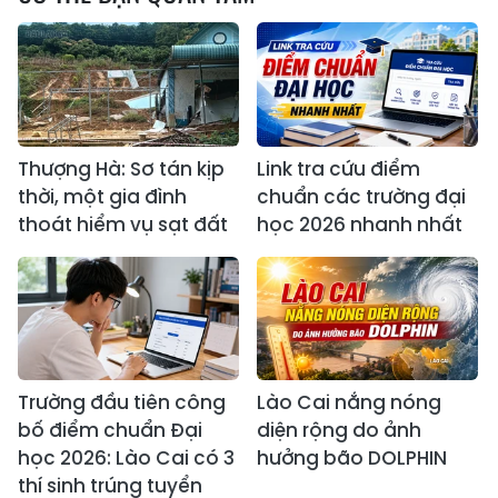
Thượng Hà: Sơ tán kịp
Link tra cứu điểm
thời, một gia đình
chuẩn các trường đại
thoát hiểm vụ sạt đất
học 2026 nhanh nhất
Trường đầu tiên công
Lào Cai nắng nóng
bố điểm chuẩn Đại
diện rộng do ảnh
học 2026: Lào Cai có 3
hưởng bão DOLPHIN
thí sinh trúng tuyển