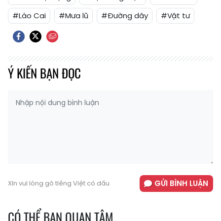
#Lào Cai
#Mưa lũ
#Đường dây
#Vật tư
Ý KIẾN BẠN ĐỌC
GỬI BÌNH LUẬN
Xin vui lòng gõ tiếng Việt có dấu
CÓ THỂ BẠN QUAN TÂM