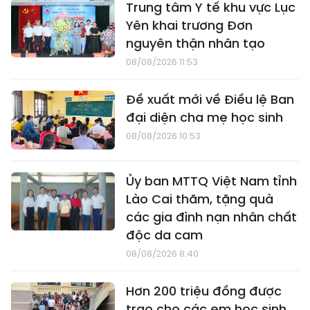
Trung tâm Y tế khu vực Lục
Yên khai trương Đơn
nguyên thận nhân tạo
08/08/2026 11:53
Đề xuất mới về Điều lệ Ban
đại diện cha mẹ học sinh
08/08/2026 10:53
Ủy ban MTTQ Việt Nam tỉnh
Lào Cai thăm, tặng quà
các gia đình nạn nhân chất
độc da cam
08/08/2026 8:40
Hơn 200 triệu đồng được
trao cho các em học sinh