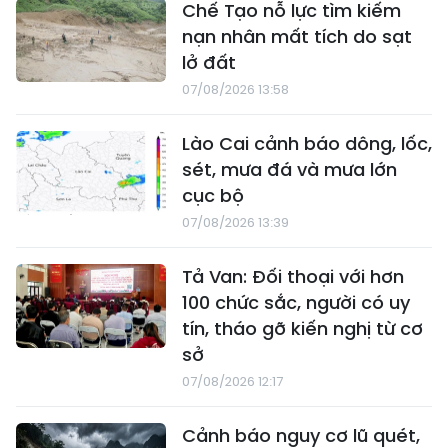
Chế Tạo nỗ lực tìm kiếm
nạn nhân mất tích do sạt
lở đất
07/08/2026 13:58
Lào Cai cảnh báo dông, lốc,
sét, mưa đá và mưa lớn
cục bộ
07/08/2026 13:39
Tả Van: Đối thoại với hơn
100 chức sắc, người có uy
tín, tháo gỡ kiến nghị từ cơ
sở
07/08/2026 12:17
Cảnh báo nguy cơ lũ quét,