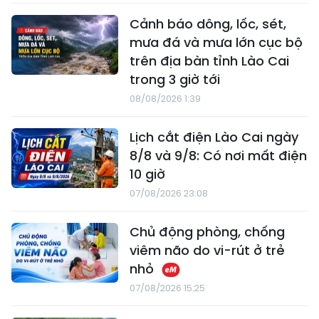
Cảnh báo dông, lốc, sét,
mưa đá và mưa lớn cục bộ
trên địa bàn tỉnh Lào Cai
trong 3 giờ tới
08/08/2026 1:39
Lịch cắt điện Lào Cai ngày
8/8 và 9/8: Có nơi mất điện
10 giờ
07/08/2026 23:08
Chủ động phòng, chống
viêm não do vi-rút ở trẻ
nhỏ
07/08/2026 15:25