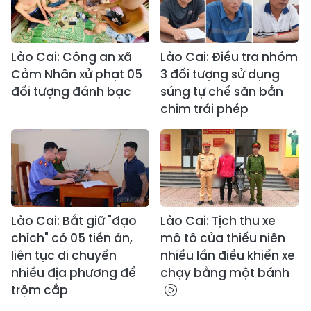
Lào Cai: Công an xã
Lào Cai: Điều tra nhóm
Cảm Nhân xử phạt 05
3 đối tượng sử dụng
đối tượng đánh bạc
súng tự chế săn bắn
chim trái phép
Lào Cai: Bắt giữ "đạo
Lào Cai: Tịch thu xe
chích" có 05 tiền án,
mô tô của thiếu niên
liên tục di chuyển
nhiều lần điều khiển xe
nhiều địa phương để
chạy bằng một bánh
trộm cắp