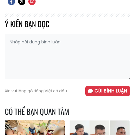
Ý KIẾN BẠN ĐỌC
GỬI BÌNH LUẬN
Xin vui lòng gõ tiếng Việt có dấu
CÓ THỂ BẠN QUAN TÂM