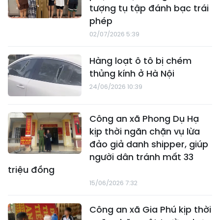
tượng tụ tập đánh bạc trái
phép
02/07/2026 5:39
Hàng loạt ô tô bị chém
thủng kính ở Hà Nội
24/06/2026 10:39
Công an xã Phong Dụ Hạ
kịp thời ngăn chặn vụ lừa
đảo giả danh shipper, giúp
người dân tránh mất 33
triệu đồng
15/06/2026 7:32
Công an xã Gia Phú kịp thời