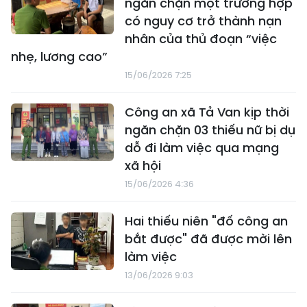
ngăn chặn một trường hợp
có nguy cơ trở thành nạn
nhân của thủ đoạn “việc
nhẹ, lương cao”
15/06/2026 7:25
Công an xã Tả Van kịp thời
ngăn chặn 03 thiếu nữ bị dụ
dỗ đi làm việc qua mạng
xã hội
15/06/2026 4:36
Hai thiếu niên "đố công an
bắt được" đã được mời lên
làm việc
13/06/2026 9:03