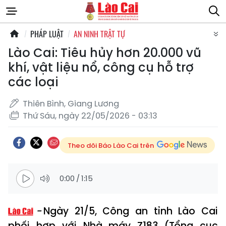
PHÁP LUẬT
AN NINH TRẬT TỰ
Lào Cai: Tiêu hủy hơn 20.000 vũ
khí, vật liệu nổ, công cụ hỗ trợ
các loại
Thiên Bình, Giang Lương
Thứ Sáu, ngày 22/05/2026 - 03:13
Theo dõi Báo Lào Cai trên
0:00
/
1:15
Ngày 21/5, Công an tỉnh Lào Cai
phối hợp với Nhà máy Z183 (Tổng cục