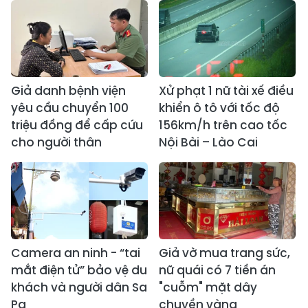
Giả danh bệnh viện
Xử phạt 1 nữ tài xế điều
yêu cầu chuyển 100
khiển ô tô với tốc độ
triệu đồng để cấp cứu
156km/h trên cao tốc
cho người thân
Nội Bài – Lào Cai
Camera an ninh - “tai
Giả vờ mua trang sức,
mắt điện tử” bảo vệ du
nữ quái có 7 tiền án
khách và người dân Sa
"cuỗm" mặt dây
Pa
chuyền vàng