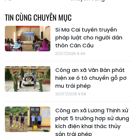
TIN CÙNG CHUYÊN MỤC
Si Ma Cai tuyên truyền
pháp luật cho người dân
thôn Cán Cấu
21/07/2026 9:49
Công an xã Văn Bàn phát
hiện xe ô tô chuyển gỗ pơ
mu trái phép
20/07/2026 8:58
Công an xã Lương Thịnh xử
phạt 5 trường hợp sử dụng
kích điện khai thác thủy
sản trái phép