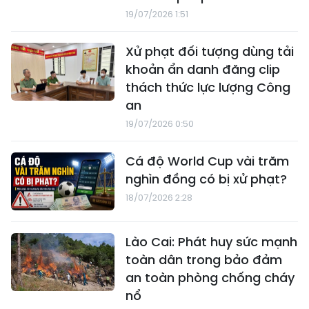
19/07/2026 1:51
Xử phạt đối tượng dùng tải
khoản ẩn danh đăng clip
thách thức lực lượng Công
an
19/07/2026 0:50
Cá độ World Cup vài trăm
nghìn đồng có bị xử phạt?
18/07/2026 2:28
Lào Cai: Phát huy sức mạnh
toàn dân trong bảo đảm
an toàn phòng chống cháy
nổ