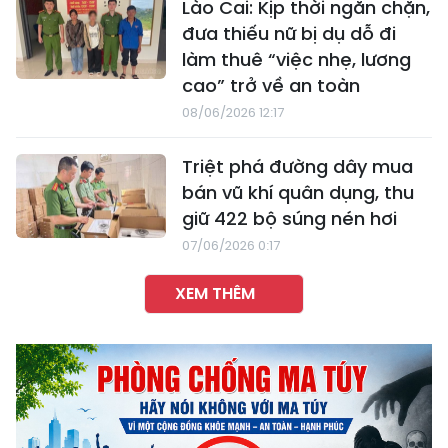
Lào Cai: Kịp thời ngăn chặn,
đưa thiếu nữ bị dụ dỗ đi
làm thuê “việc nhẹ, lương
cao” trở về an toàn
08/06/2026 12:17
Triệt phá đường dây mua
bán vũ khí quân dụng, thu
giữ 422 bộ súng nén hơi
07/06/2026 0:17
XEM THÊM