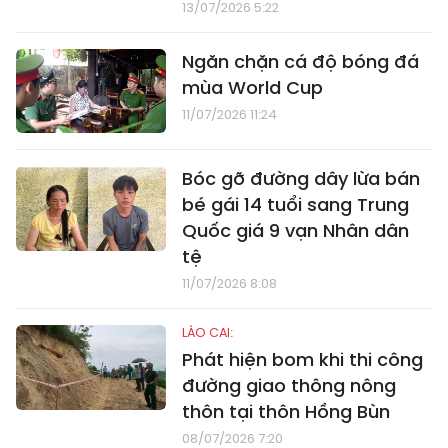
13/07/2026 5:22
Ngăn chặn cá độ bóng đá
mùa World Cup
11/07/2026 11:24
Bóc gỡ đường dây lừa bán
bé gái 14 tuổi sang Trung
Quốc giá 9 vạn Nhân dân
tệ
11/07/2026 8:08
LÀO CAI:
Phát hiện bom khi thi công
đường giao thông nông
thôn tại thôn Hồng Bùn
08/07/2026 7:20