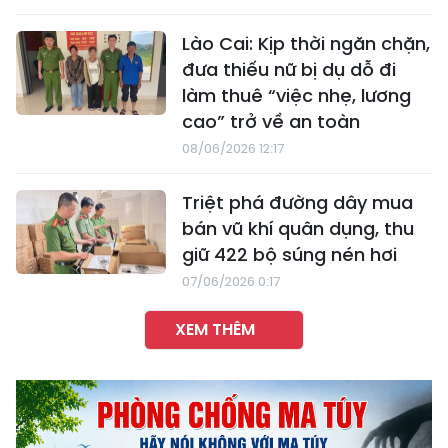
Lào Cai: Kịp thời ngăn chặn,
đưa thiếu nữ bị dụ dỗ đi
làm thuê “việc nhẹ, lương
cao” trở về an toàn
08/06/2026 12:17
Triệt phá đường dây mua
bán vũ khí quân dụng, thu
giữ 422 bộ súng nén hơi
07/06/2026 0:17
XEM THÊM