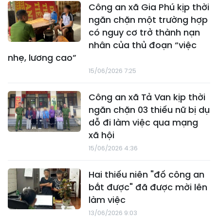
Công an xã Gia Phú kịp thời
ngăn chặn một trường hợp
có nguy cơ trở thành nạn
nhân của thủ đoạn “việc
nhẹ, lương cao”
15/06/2026 7:25
Công an xã Tả Van kịp thời
ngăn chặn 03 thiếu nữ bị dụ
dỗ đi làm việc qua mạng
xã hội
15/06/2026 4:36
Hai thiếu niên "đố công an
bắt được" đã được mời lên
làm việc
13/06/2026 9:03