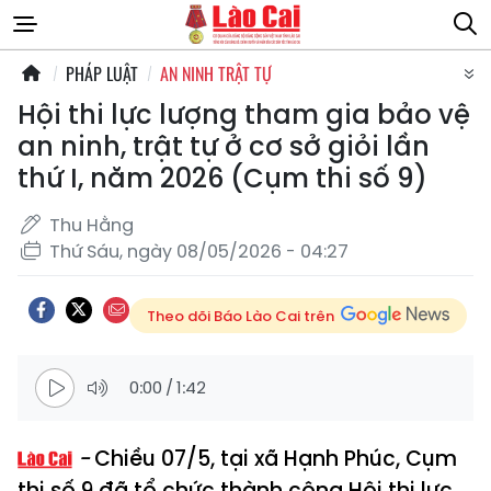
PHÁP LUẬT
AN NINH TRẬT TỰ
Hội thi lực lượng tham gia bảo vệ
an ninh, trật tự ở cơ sở giỏi lần
thứ I, năm 2026 (Cụm thi số 9)
Thu Hằng
Thứ Sáu, ngày 08/05/2026 - 04:27
Theo dõi Báo Lào Cai trên
0:00
/
1:42
Chiều 07/5, tại xã Hạnh Phúc, Cụm
thi số 9 đã tổ chức thành công Hội thi lực