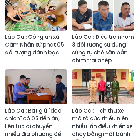
Lào Cai: Công an xã
Lào Cai: Điều tra nhóm
Cảm Nhân xử phạt 05
3 đối tượng sử dụng
đối tượng đánh bạc
súng tự chế săn bắn
chim trái phép
Lào Cai: Bắt giữ "đạo
Lào Cai: Tịch thu xe
chích" có 05 tiền án,
mô tô của thiếu niên
liên tục di chuyển
nhiều lần điều khiển xe
nhiều địa phương để
chạy bằng một bánh