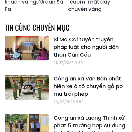
khách và người dân Sa
"cuỗm" mặt dây
Pa
chuyền vàng
TIN CÙNG CHUYÊN MỤC
Si Ma Cai tuyên truyền
pháp luật cho người dân
thôn Cán Cấu
21/07/2026 9:49
Công an xã Văn Bàn phát
hiện xe ô tô chuyển gỗ pơ
mu trái phép
20/07/2026 8:58
Công an xã Lương Thịnh xử
phạt 5 trường hợp sử dụng