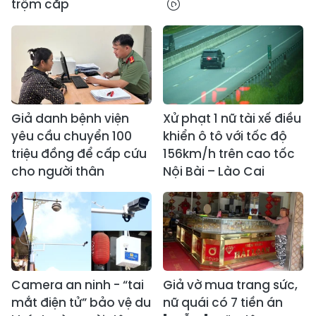
trộm cắp
Giả danh bệnh viện
Xử phạt 1 nữ tài xế điều
yêu cầu chuyển 100
khiển ô tô với tốc độ
triệu đồng để cấp cứu
156km/h trên cao tốc
cho người thân
Nội Bài – Lào Cai
Camera an ninh - “tai
Giả vờ mua trang sức,
mắt điện tử” bảo vệ du
nữ quái có 7 tiền án