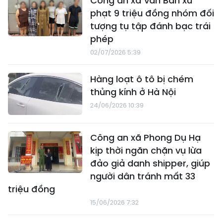
Công an xã Văn Bàn xử
phạt 9 triệu đồng nhóm đối
tượng tụ tập đánh bạc trái
phép
02/07/2026 5:39
Hàng loạt ô tô bị chém
thủng kính ở Hà Nội
24/06/2026 10:39
Công an xã Phong Dụ Hạ
kịp thời ngăn chặn vụ lừa
đảo giả danh shipper, giúp
người dân tránh mất 33
triệu đồng
15/06/2026 7:32