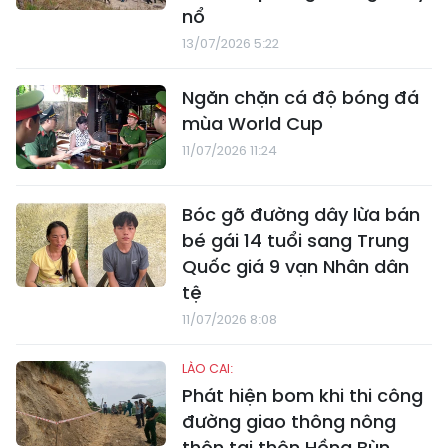
nổ
13/07/2026 5:22
Ngăn chặn cá độ bóng đá
mùa World Cup
11/07/2026 11:24
Bóc gỡ đường dây lừa bán
bé gái 14 tuổi sang Trung
Quốc giá 9 vạn Nhân dân
tệ
11/07/2026 8:08
LÀO CAI:
Phát hiện bom khi thi công
đường giao thông nông
thôn tại thôn Hồng Bùn