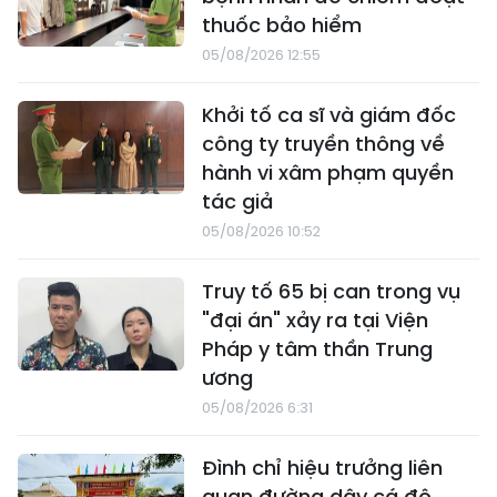
thuốc bảo hiểm
05/08/2026 12:55
Khởi tố ca sĩ và giám đốc
công ty truyền thông về
hành vi xâm phạm quyền
tác giả
05/08/2026 10:52
Truy tố 65 bị can trong vụ
"đại án" xảy ra tại Viện
Pháp y tâm thần Trung
ương
05/08/2026 6:31
Đình chỉ hiệu trưởng liên
quan đường dây cá độ