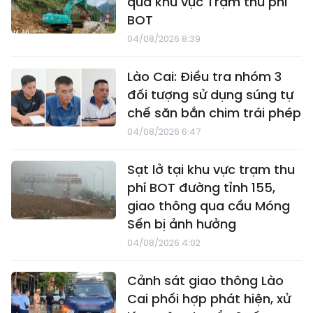
qua khu vực Trạm thu phí
BOT
04/08/2026 8:39
Lào Cai: Điều tra nhóm 3
đối tượng sử dụng súng tự
chế săn bắn chim trái phép
04/08/2026 6:47
Sạt lở tại khu vực trạm thu
phí BOT đường tỉnh 155,
giao thông qua cầu Móng
Sến bị ảnh hưởng
04/08/2026 4:02
Cảnh sát giao thông Lào
Cai phối hợp phát hiện, xử