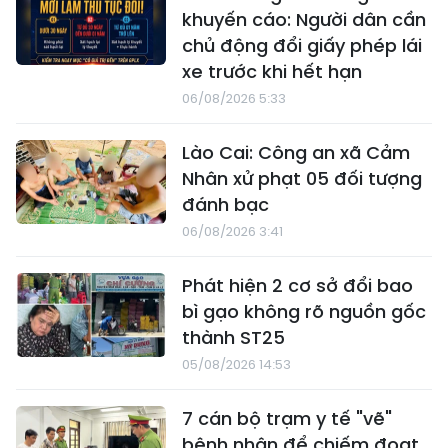
khuyến cáo: Người dân cần
chủ động đổi giấy phép lái
xe trước khi hết hạn
06/08/2026 5:33
Lào Cai: Công an xã Cảm
Nhân xử phạt 05 đối tượng
đánh bạc
06/08/2026 3:41
Phát hiện 2 cơ sở đổi bao
bì gạo không rõ nguồn gốc
thành ST25
05/08/2026 14:53
7 cán bộ trạm y tế "vẽ"
bệnh nhân để chiếm đoạt