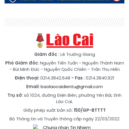
Giám đốc
: Lê Trường Giang
Phó Giám đốc
:
Nguyễn Tiến Tuấn
-
Nguyễn Thành Nam
-
Bùi Minh Đức
-
Nguyễn Quốc Chiến
-
Trần Thu Hiền
Điện thoại
: 0214.3842.648
- Fax
: 0214.3840.921
Email
:
baolaocaidientu@gmail.com
Trụ sở
: số 1024, đường Điện Biên, phường Yên Bái, tỉnh
Lào Cai.
Giấy phép xuất bản số:
150/GP-BTTTT
Bộ Thông tin và Truyền thông cấp ngày 22/03/2022