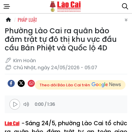
PHÁP LUẬT
Phường Lào Cai ra quân bảo
đảm trật tự đô thị khu vực đầu
cầu Bản Phiệt và Quốc lộ 4D
Kim Hoàn
Chủ Nhật, ngày 24/05/2026 - 05:07
Theo dõi Báo Lào Cai trên
0:00
/
1:36
Sáng 24/5, phường Lào Cai tổ chức
ra quân bảo đảm trật tự an toàn giao