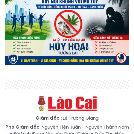
Giám đốc
: Lê Trường Giang
Phó Giám đốc
:
Nguyễn Tiến Tuấn
-
Nguyễn Thành Nam
-
Bùi Minh Đức
-
Nguyễn Quốc Chiến
-
Trần Thu Hiền