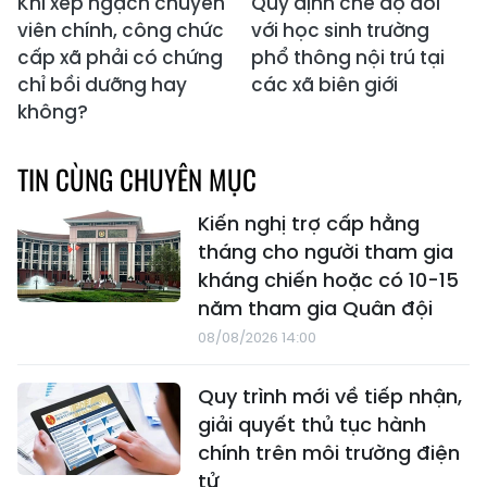
Khi xếp ngạch chuyên
Quy định chế độ đối
viên chính, công chức
với học sinh trường
cấp xã phải có chứng
phổ thông nội trú tại
chỉ bồi dưỡng hay
các xã biên giới
không?
TIN CÙNG CHUYÊN MỤC
Kiến nghị trợ cấp hằng
tháng cho người tham gia
kháng chiến hoặc có 10-15
năm tham gia Quân đội
08/08/2026 14:00
Quy trình mới về tiếp nhận,
giải quyết thủ tục hành
chính trên môi trường điện
tử