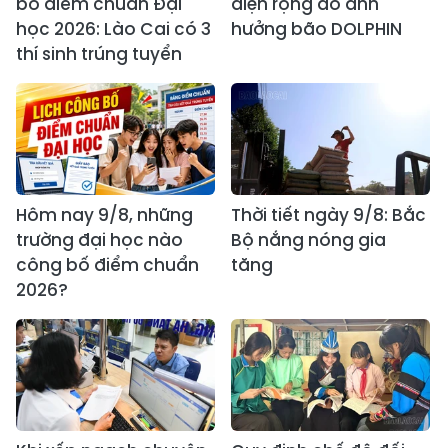
bố điểm chuẩn Đại
diện rộng do ảnh
học 2026: Lào Cai có 3
hưởng bão DOLPHIN
thí sinh trúng tuyển
Hôm nay 9/8, những
Thời tiết ngày 9/8: Bắc
trường đại học nào
Bộ nắng nóng gia
công bố điểm chuẩn
tăng
2026?