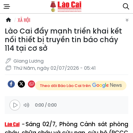
XÃ HỘI
Lào Cai đẩy mạnh triển khai kết
nối thiết bị truyền tin báo cháy
114 tại cơ sở
Giang Lương
Thứ Năm, ngày 02/07/2026 - 05:41
Theo dõi Báo Lào Cai trên
0:00
/
0:00
Sáng 02/7, Phòng Cảnh sát phòng
cháy, chữa cháy và cứu nạn, cứu hộ (PCCC