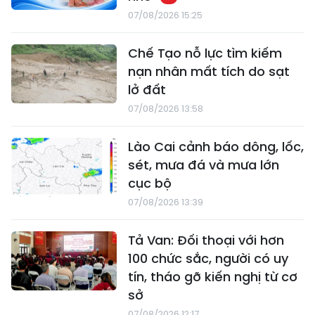
07/08/2026 15:25
Chế Tạo nỗ lực tìm kiếm
nạn nhân mất tích do sạt
lở đất
07/08/2026 13:58
Lào Cai cảnh báo dông, lốc,
sét, mưa đá và mưa lớn
cục bộ
07/08/2026 13:39
Tả Van: Đối thoại với hơn
100 chức sắc, người có uy
tín, tháo gỡ kiến nghị từ cơ
sở
07/08/2026 12:17