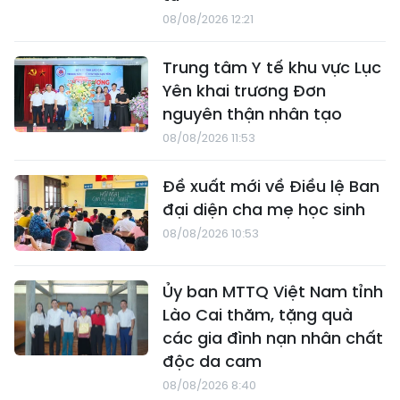
08/08/2026 12:21
Trung tâm Y tế khu vực Lục
Yên khai trương Đơn
nguyên thận nhân tạo
08/08/2026 11:53
Đề xuất mới về Điều lệ Ban
đại diện cha mẹ học sinh
08/08/2026 10:53
Ủy ban MTTQ Việt Nam tỉnh
Lào Cai thăm, tặng quà
các gia đình nạn nhân chất
độc da cam
08/08/2026 8:40