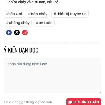
chữa cháy và cứu nạn, cứu hộ
#Lào Cai
#báo cháy
#thiết bị truyền tin
#phòng cháy
#an toàn
Ý KIẾN BẠN ĐỌC
GỬI BÌNH LUẬN
Xin vui lòng gõ tiếng Việt có dấu