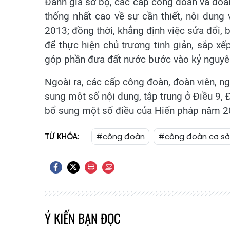
Đánh giá sơ bộ, các cấp công đoàn và đoàn 
thống nhất cao về sự cần thiết, nội dun
2013; đồng thời, khẳng định việc sửa đổi, 
để thực hiện chủ trương tinh giản, sắp xế
góp phần đưa đất nước bước vào kỷ nguyê
Ngoài ra, các cấp công đoàn, đoàn viên, ng
sung một số nội dung, tập trung ở Điều 9, 
bổ sung một số điều của Hiến pháp năm 2
TỪ KHÓA:
#công đoàn
#công đoàn cơ sở 
Ý KIẾN BẠN ĐỌC