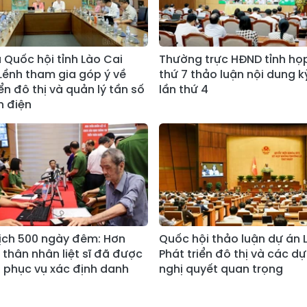
u Quốc hội tỉnh Lào Cai
Thường trực HĐND tỉnh họ
Lềnh tham gia góp ý về
thứ 7 thảo luận nội dung k
ển đô thị và quản lý tần số
lần thứ 4
n điện
ịch 500 ngày đêm: Hơn
Quốc hội thảo luận dự án 
 thân nhân liệt sĩ đã được
Phát triển đô thị và các d
 phục vụ xác định danh
nghị quyết quan trọng