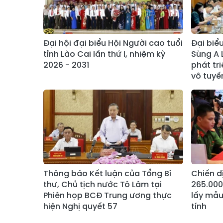
Đại hội đại biểu Hội Người cao tuổi
Đại biể
tỉnh Lào Cai lần thứ I, nhiệm kỳ
Sùng A 
2026 - 2031
phát tri
vô tuyế
Thông báo Kết luận của Tổng Bí
Chiến d
thư, Chủ tịch nước Tô Lâm tại
265.000
Phiên họp BCĐ Trung ương thực
lấy mẫu
hiện Nghị quyết 57
tính