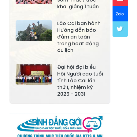
khai giảng 1 tuần
Xã Khánh Hòa
Xã Phúc Lợi
Xã Mường Lai
Xã Cảm Nhân
Lào Cai ban hành
Hướng dẫn bảo
Xã Yên Thành
Xã Thác Bà
đảm an toàn
trong hoạt động
Xã Yên Bình
Xã Bảo Ái
du lịch
Xã Hưng
Xã Trấn Yên
Khánh
Đại hội đại biểu
Hội Người cao tuổi
Xã Lương
tỉnh Lào Cai lần
Xã Việt Hồng
Thịnh
thứ I, nhiệm kỳ
2026 - 2031
Xã Quy Mông
Xã Cốc San
Xã Hợp Thành
Xã Phong Hải
Xã Xuân
Xã Bảo Thắng
Quang