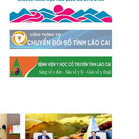
Xã Tằng Loỏng
Xã Gia Phú
Xã Mường
Xã Dền Sáng
Hum
Xã Y Tý
Xã A Mú Sung
Xã Trịnh Tường
Xã Nậm Chày
Xã Bản Xèo
Xã Bát Xát
Xã Võ Lao
Xã Khánh Yên
Xã Văn Bàn
Xã Dương Quỳ
Xã Chiềng Ken
Xã Minh Lương
Xã Nậm Chảy
Xã Bảo Yên
Xã Nghĩa Đô
Xã Thượng Hà
Xã Xuân Hòa
Xã Phúc Khánh