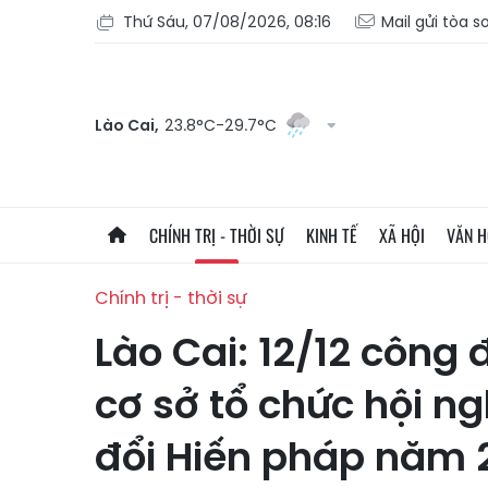
Thứ Sáu, 07/08/2026, 08:16
Mail gửi tòa s
Lào Cai,
23.8°C-29.7°C
CHÍNH TRỊ - THỜI SỰ
KINH TẾ
XÃ HỘI
VĂN 
Chính trị - thời sự
Lào Cai: 12/12 công 
cơ sở tổ chức hội ng
đổi Hiến pháp năm 