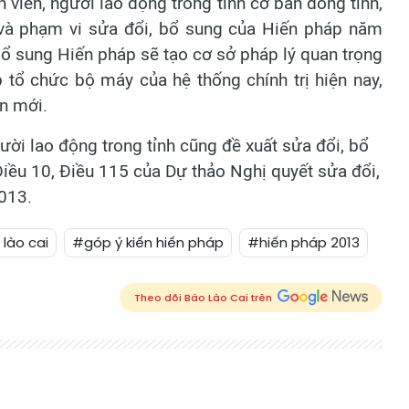
viên, người lao động trong tỉnh cơ bản đồng tình,
g và phạm vi sửa đổi, bổ sung của Hiến pháp năm
bổ sung Hiến pháp sẽ tạo cơ sở pháp lý quan trọng
p tổ chức bộ máy của hệ thống chính trị hiện nay,
n mới.
ười lao động trong tỉnh cũng đề xuất sửa đổi, bổ
Điều 10, Điều 115 của Dự thảo Nghị quyết sửa đổi,
013.
lào cai
#góp ý kiến hiến pháp
#hiến pháp 2013
Theo dõi Báo Lào Cai trên