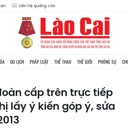
oạn
Liên hệ quảng cáo
HÓA
DU LỊCH
PHÁP LUẬT
THỂ THAO
THẾ GIỚI
PHÓNG SỰ
CH
đoàn cấp trên trực tiếp
hị lấy ý kiến góp ý, sửa
2013