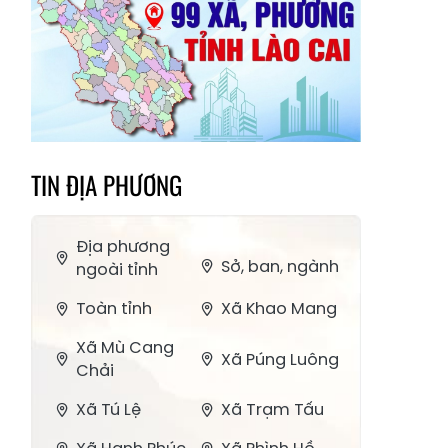
TIN ĐỊA PHƯƠNG
Địa phương
Sở, ban, ngành
ngoài tỉnh
Toàn tỉnh
Xã Khao Mang
Xã Mù Cang
Xã Púng Luông
Chải
Xã Tú Lệ
Xã Trạm Tấu