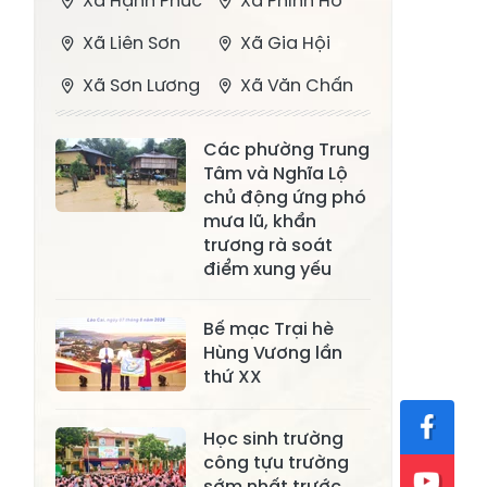
Xã Hạnh Phúc
Xã Phình Hồ
Xã Liên Sơn
Xã Gia Hội
Xã Sơn Lương
Xã Văn Chấn
Xã Thượng
Xã Chấn Thịnh
Các phường Trung
Bằng La
Tâm và Nghĩa Lộ
Xã Phong Dụ
chủ động ứng phó
Xã Nghĩa Tâm
Hạ
mưa lũ, khẩn
trương rà soát
Xã Châu Quế
Xã Lâm Giang
điểm xung yếu
Xã Đông
Xã Tân Hợp
Bế mạc Trại hè
Cuông
Hùng Vương lần
Xã Mậu A
Xã Xuân Ái
thứ XX
Xã Lâm
Xã Mỏ Vàng
Học sinh trường
Thượng
công tựu trường
Xã Lục Yên
Xã Tân Lĩnh
sớm nhất trước