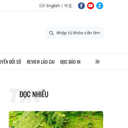
English
中文
UYỂN ĐỔI SỐ
REVIEW LÀO CAI
ĐỌC BÁO IN
ĐỌC NHIỀU