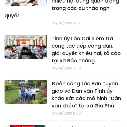
nhiều nội dung quan trọng
trong các dự thảo nghị
quyết
07/08/2026 12:17
Tỉnh ủy Lào Cai kiểm tra
công tác tiếp công dân,
giải quyết khiếu nại, tố cáo
tại xã Bảo Thắng
07/08/2026 10:18
Đoàn công tác Ban Tuyên
giáo và Dân vận Tỉnh ủy
khảo sát các mô hình “Dân
vận khéo” tại xã Gia Phú
07/08/2026 8:53