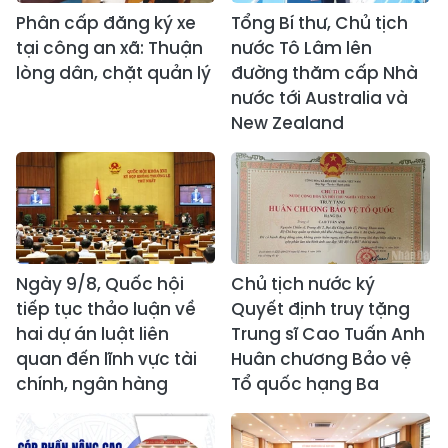
Phân cấp đăng ký xe
Tổng Bí thư, Chủ tịch
tại công an xã: Thuận
nước Tô Lâm lên
lòng dân, chặt quản lý
đường thăm cấp Nhà
nước tới Australia và
New Zealand
Ngày 9/8, Quốc hội
Chủ tịch nước ký
tiếp tục thảo luận về
Quyết định truy tặng
hai dự án luật liên
Trung sĩ Cao Tuấn Anh
quan đến lĩnh vực tài
Huân chương Bảo vệ
chính, ngân hàng
Tổ quốc hạng Ba