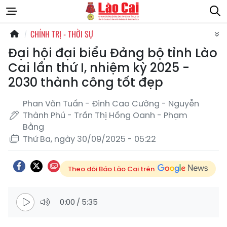
CHÍNH TRỊ - THỜI SỰ
Đại hội đại biểu Đảng bộ tỉnh Lào
Cai lần thứ I, nhiệm kỳ 2025 -
2030 thành công tốt đẹp
Phan Văn Tuấn - Đinh Cao Cường - Nguyễn
Thành Phú - Trần Thị Hồng Oanh - Phạm
Bằng
Thứ Ba, ngày 30/09/2025 - 05:22
Theo dõi Báo Lào Cai trên
0:00
/
5:35