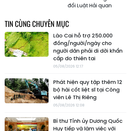
đổi Luật Hải quan
TIN CÙNG CHUYÊN MỤC
Lào Cai hỗ trợ 250.000
đồng/người/ngày cho
người dân phải di dời khẩn
cấp do thiên tai
05/08/2026 12:17
Phát hiện quy tập thêm 12
bộ hài cốt liệt sĩ tại Công
viên Lê Thị Riêng
05/08/2026 12:08
Bí thư Tỉnh ủy Dương Quốc
Huy tiếp và làm việc với