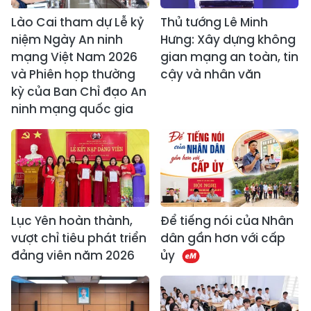
Lào Cai tham dự Lễ kỷ
Thủ tướng Lê Minh
niệm Ngày An ninh
Hưng: Xây dựng không
mạng Việt Nam 2026
gian mạng an toàn, tin
và Phiên họp thường
cậy và nhân văn
kỳ của Ban Chỉ đạo An
ninh mạng quốc gia
Lục Yên hoàn thành,
Để tiếng nói của Nhân
vượt chỉ tiêu phát triển
dân gần hơn với cấp
đảng viên năm 2026
ủy