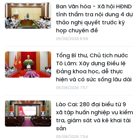
Ban Văn hóa - Xã hội HĐND
tỉnh thẩm tra nội dung 4 dự
thảo nghị quyết trước kỳ
họp chuyên đề
05/08/2026 8:56
Tổng Bí thư, Chủ tịch nước
Tô Lâm: Xây dựng Điều lệ
Đảng khoa học, dễ thực
hiện và có sức sống lâu dài
05/08/2026 7:57
Lào Cai: 280 đại biểu từ 9
xã tập huấn nghiệp vụ kiểm
tra, giám sát và kê khai tài
sản
05/08/2026 7:54