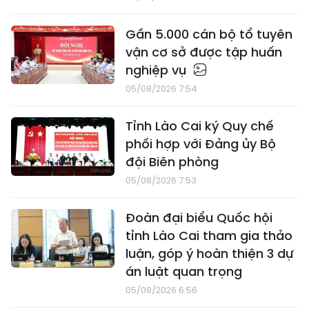
Gần 5.000 cán bộ tổ tuyên
vận cơ sở được tập huấn
nghiệp vụ
05/08/2026 7:54
Tỉnh Lào Cai ký Quy chế
phối hợp với Đảng ủy Bộ
đội Biên phòng
05/08/2026 7:53
Đoàn đại biểu Quốc hội
tỉnh Lào Cai tham gia thảo
luận, góp ý hoàn thiện 3 dự
án luật quan trọng
05/08/2026 6:56