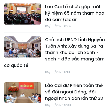
Lào Cai tổ chức gặp mặt
kỷ niệm 65 năm thảm họa
da cam/dioxin
05/08/2026 6:24
Chủ tịch UBND tỉnh Nguyễn
Tuấn Anh: Xây dựng Sa Pa
thành khu du lịch xanh -
sạch - đặc sắc mang tầm
cỡ quốc tế
05/08/2026 6:18
Lào Cai dự Phiên toàn thể
về đối ngoại Đảng, đối
ngoại nhân dân lần thứ 33
05/08/2026 5:08