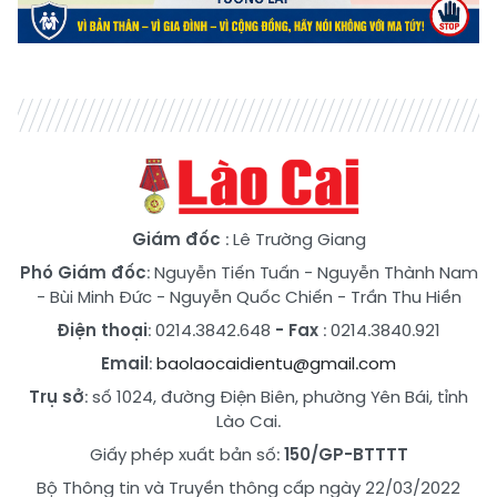
Giám đốc
: Lê Trường Giang
Phó Giám đốc
:
Nguyễn Tiến Tuấn
-
Nguyễn Thành Nam
-
Bùi Minh Đức
-
Nguyễn Quốc Chiến
-
Trần Thu Hiền
Điện thoại
: 0214.3842.648
- Fax
: 0214.3840.921
Email
:
baolaocaidientu@gmail.com
Trụ sở
: số 1024, đường Điện Biên, phường Yên Bái, tỉnh
Lào Cai.
Giấy phép xuất bản số:
150/GP-BTTTT
Bộ Thông tin và Truyền thông cấp ngày 22/03/2022