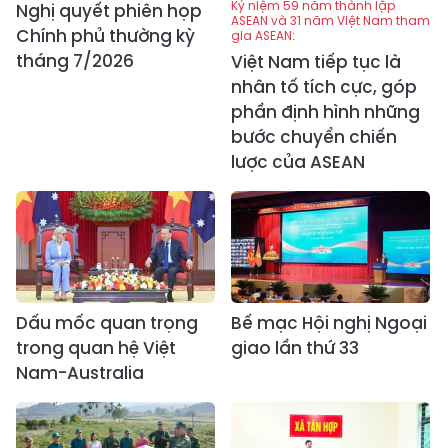
Kỷ niệm 59 năm thành lập
Nghị quyết phiên họp
ASEAN và 31 năm Việt Nam tham
Chính phủ thường kỳ
gia ASEAN:
tháng 7/2026
Việt Nam tiếp tục là
nhân tố tích cực, góp
phần định hình những
bước chuyển chiến
lược của ASEAN
Dấu mốc quan trọng
Bế mạc Hội nghị Ngoại
trong quan hệ Việt
giao lần thứ 33
Nam-Australia