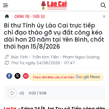
CHÍNH TRỊ - THỜI SỰ
Bí thư Tỉnh ủy Lào Cai trực tiếp
chỉ đạo tháo gỡ vụ đất công kéo
dài hơn 20 năm tại Yên Bình, chốt
thời hạn 15/8/2026
Đức Tính - Trần Kim Tiến - Phạm Ngọc Dương
Thứ Tư, ngày 24/06/2026 - 07:47
Theo dõi Báo Lào Cai trên
0:00
/
9:08
Sáng 24/6, tại Trụ sở Tiếp công dân