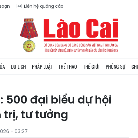
 soạn
Liên hệ quảng cáo
HÓA
DU LỊCH
PHÁP LUẬT
THỂ THAO
THẾ GIỚI
PHÓNG SỰ
CH
500 đại biểu dự hội
trị, tư tưởng
026 - 03:27