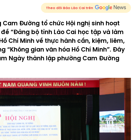
Theo dõi Báo Lào Cai trên
 Cam Đường tổ chức Hội nghị sinh hoạt
n đề “Đảng bộ tỉnh Lào Cai học tập và làm
ồ Chí Minh về thực hành cần, kiệm, liêm,
ựng “Không gian văn hóa Hồ Chí Minh”. Đây
năm Ngày thành lập phường Cam Đường