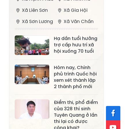
Xã Liên Sơn
Xã Gia Hội
Xã Sơn Lương
Xã Văn Chấn
Xã Thượng
Xã Chấn Thịnh
Hạ dần tuổi hưởng
Bằng La
trợ cấp hưu trí xã
Xã Phong Dụ
hội xuống 70 tuổi
Xã Nghĩa Tâm
Hạ
Hôm nay, Chính
Xã Châu Quế
Xã Lâm Giang
phủ trình Quốc hội
Xã Đông
xem xét thành lập
Xã Tân Hợp
Cuông
2 thành phố mới
Xã Mậu A
Xã Xuân Ái
Điểm thi, phổ điểm
của 328 thí sinh
Xã Lâm
Xã Mỏ Vàng
Tuyên Quang ở lần
Thượng
thi lại có được
Xã Lục Yên
Xã Tân Lĩnh
công khai?