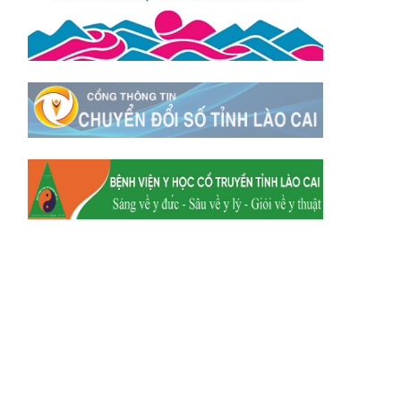
Xã Tằng Loỏng
Xã Gia Phú
Xã Mường
Xã Dền Sáng
Hum
Xã Y Tý
Xã A Mú Sung
Xã Trịnh Tường
Xã Nậm Chày
Xã Bản Xèo
Xã Bát Xát
Xã Võ Lao
Xã Khánh Yên
Xã Văn Bàn
Xã Dương Quỳ
Xã Chiềng Ken
Xã Minh Lương
Xã Nậm Chảy
Xã Bảo Yên
Xã Nghĩa Đô
Xã Thượng Hà
Xã Xuân Hòa
Xã Phúc Khánh