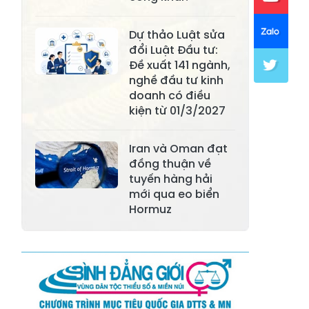
Xã Khánh Hòa
Xã Phúc Lợi
Dự thảo Luật sửa
Xã Mường Lai
Xã Cảm Nhân
đổi Luật Đầu tư:
Đề xuất 141 ngành,
Xã Yên Thành
Xã Thác Bà
nghề đầu tư kinh
doanh có điều
Xã Yên Bình
Xã Bảo Ái
kiện từ 01/3/2027
Xã Hưng
Xã Trấn Yên
Khánh
Iran và Oman đạt
đồng thuận về
Xã Lương
tuyến hàng hải
Xã Việt Hồng
Thịnh
mới qua eo biển
Hormuz
Xã Quy Mông
Xã Cốc San
Xã Hợp Thành
Xã Phong Hải
Xã Xuân
Xã Bảo Thắng
Quang