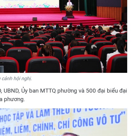
cảnh hội nghị.
D, UBND, Ủy ban MTTQ phường và 500 đại biểu đại
ịa phương.