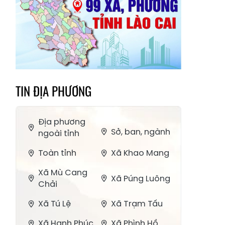
TIN ĐỊA PHƯƠNG
Địa phương
Sở, ban, ngành
ngoài tỉnh
Toàn tỉnh
Xã Khao Mang
Xã Mù Cang
Xã Púng Luông
Chải
Xã Tú Lệ
Xã Trạm Tấu
Xã Hạnh Phúc
Xã Phình Hồ