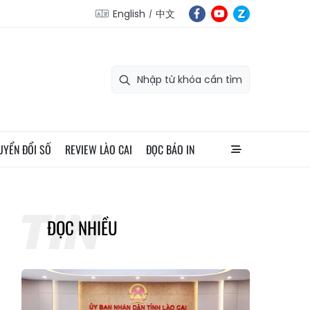
English
中文
UYỂN ĐỔI SỐ
REVIEW LÀO CAI
ĐỌC BÁO IN
ĐỌC NHIỀU