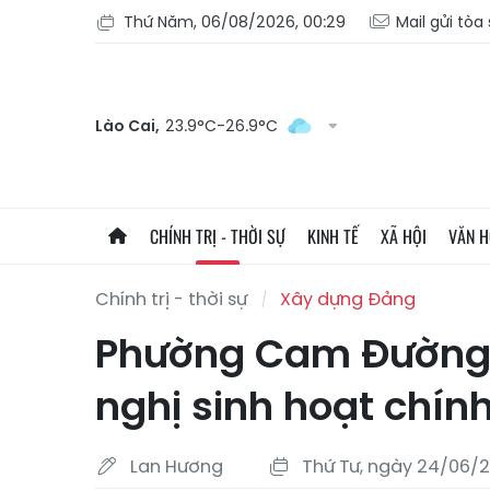
Thứ Năm, 06/08/2026, 00:29
Mail gửi tòa
Lào Cai,
23.9°C-26.9°C
CHÍNH TRỊ - THỜI SỰ
KINH TẾ
XÃ HỘI
VĂN 
Chính trị - thời sự
Xây dựng Đảng
Phường Cam Đường: 
nghị sinh hoạt chính 
Lan Hương
Thứ Tư, ngày 24/06/2